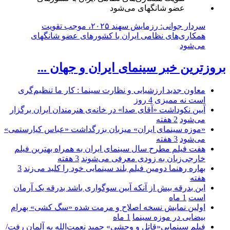
سردار جوانی: رزمایش سهند ۲۰۲۵، موجب تقویت
همکاری‌های نظامی ایران با کشور‌های عضو شانگهای
می‌شود
بروزترین خبر سینمای ایران و جهان ...
معاون جدید ارزشیابی و نظارت سینما : کار ما تنظیم‌گری
است نه ممیزی
4 روز
آیین نکوداشت «آقای صدا» در خانه‌ی هنرمندان ایران برگزار
می‌شود
2 هفته
«موزه سینمای ایران» میزبان بزرگداشت «عباس کیارستمی»
می‌شود
3 هفته
هفت فیلم مطرح سال سینمای ایران به همراه بهترین فیلم
خارجی‌زبان به زودی معرفی می‌شوند
3 هفته
بهاره رهنما دومین فیلم بلند سینمایی خود را کلید می‌زند
3
هفته
این بدرقه بیش از آنکه آیین سوگواری باشد بدرقه یک آرمان
است
1 ماه
اولین نمایش نسخه اصلاح و مرمت شده «سگ کشی» بهرام
بیضایی در موزه سینما
1 ماه
فیلم سینمایی«قاتل و وحشیِ» حمید نعمت‌الله به آلمان رفت/