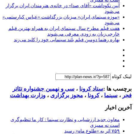
آیین نکوداشت «آقای صدا» در خانه‌ی هنرمندان ایران برگزار
می‌شود
«موزه سینمای ایران» میزبان بزرگداشت «عباس کیارستمی»
می‌شود
هفت فیلم مطرح سال سینمای ایران به همراه بهترین فیلم
خارجی‌زبان به زودی معرفی می‌شوند
بهاره رهنما دومین فیلم بلند سینمایی خود را کلید می‌زند
لینک کوتاه
برچسب ها :
ستاد کرونا
،
سی و نهمین جشنواره تئاتر
فجر
،
سینما
،
کرونا
،
مجوز برگزاری
،
وزارت بهداشت
آخرین اخبار
معاون جدید ارزشیابی و نظارت سینما : کار ما تنظیم‌گری
است نه ممیزی
۷۵۹ اثر به «طلوع ماه» رسید