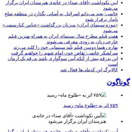
آیین نکوداشت «آقای صدا» در خانه‌ی هنرمندان ایران برگزار
می‌شود
خاتمی: بعید می‌دانم اسرائیل به آسانی بگذارد در منطقه صلح
پایدار برقرار شود
«موزه سینمای ایران» میزبان بزرگداشت «عباس کیارستمی»
می‌شود
هفت فیلم مطرح سال سینمای ایران به همراه بهترین فیلم
خارجی‌زبان به زودی معرفی می‌شوند
بهاره رهنما دومین فیلم بلند سینمایی خود را کلید می‌زند
سرلشکر حاتمی: تقاص خون امام شهید را خواهیم گرفت
این بدرقه بیش از آنکه آیین سوگواری باشد بدرقه یک آرمان
است
کالابرگ این کدملی‌ها فعال شد
گوناگون
۷۵۹ اثر به «طلوع ماه» رسید
آیین نکوداشت «آقای صدا» در خانه‌ی هنرمندان ایران برگزار