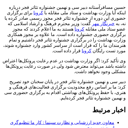
حسین مسافرآستانه دبیر سی و نهمین جشنواره تئاتر فجر درباره
اینکه آیا وزارت بهداشت و ستاد ملی مقابله با
کرونا
برای برگزاری
حضوری این دوره از جشنواره تئاتر فجر مجوز رسمی صادر کرده یا
نه، به
خبرنگار مهر
گفت: وزیر محترم فرهنگ و ارشاد اسلامی که
عضو ستاد ملی مقابله
کرونا
هستند به ما اعلام کردند که مجوز
برگزاری حضوری جشنواره داده است. ما علاوه بر مجوز همکاری
وزارت بهداشت را در برگزاری جشنواره تئاتر فجر داشتیم و تمام
هنرمندان ما را که قرار است از سراسر کشور وارد جشنواره شوند،
مورد تست رایگان
کرونا
قرار داده است.
وی تأکید کرد: اگر وزارت بهداشت در عدم رعایت پروتکل‌ها اعتراض
داشته باشد می‌تواند معترض شود ولی در صورت رعایت پروتکل‌ها
مشکلی وجود نخواهد داشت.
دبیر سی و نهمین جشنواره تئاتر فجر در پایان سخنان خود تصریح
کرد: ما بر اساس رفع محدودیت برگزاری فعالیت‌های فرهنگی و
هنری، با حفظ پروتکل‌های بهداشتی اقدام به برگزاری حضوری سی
و نهمین جشنواره تئاتر فجر کرده‌ایم.
اخبار مرتبط
معاون جدید ارزشیابی و نظارت سینما : کار ما تنظیم‌گری
است نه ممیزی