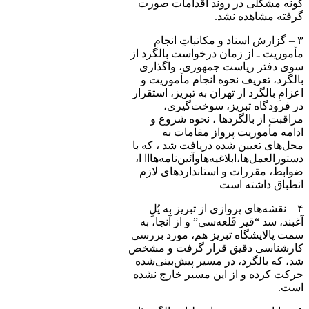
گونه مشکلی در روند اقدامات صورت
گرفته مشاهده نشد.
۳ – گزارش اسناد و مکاتباتِ انجام
مأموریت ـ از زمان درخواست بالگرد از
سوی دفتر ریاست جمهوری، واگذاری
بالگرد، تعریف نحوه انجام مأموریت و
اعزامِ بالگرد از تهران به تبریز، استقرار
در فرودگاه تبریز، سوخت‌‎گیری،
مراقبت از بالگردها ، نحوه شروع و
ادامه مأموریت پرواز مقامات به
محل‌های تعیین شده دریافت شد ، که با
دستورالعمل‌ها،ابلاغیه‌هاوآئین‌نامه‌هااا ا،
ضوابط، مقررات و استانداردهای لازم
انطباق داشته است
۴ – نقشه‌های پروازی از تبریز به پُلِ
آغبند، سد “قیز قَلعه‌سی” و از آنجا، به
سمت پالایشگاه تبریز هم، مورد بررسی
کارشناسی دقیق قرار گرفت و مشخص
شد، که بالگرد، در مسیر پیش‌بینی‌شده
حرکت کرده و از این مسیر خارج نشده
است.