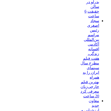
بدرلو در
سالن
حقیقت
6
ساعت
سجاد
اصغری
رئیس
مراسم
بین‌المللی
آکادمی
افسانه
زندگی،
هفت فیلم
مطرح سال
سینمای
ایران را به
همراه
بهترین فیلم
خارجی‌زبان
معرفی کرد
20 ساعت
معاون
جدید
ارزشیابی و