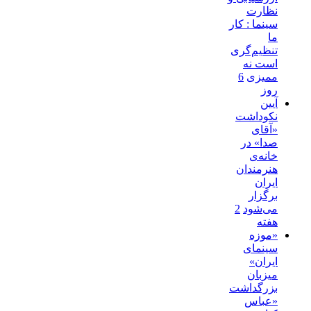
نظارت
سینما : کار
ما
تنظیم‌گری
است نه
ممیزی
6
روز
آیین
نکوداشت
«آقای
صدا» در
خانه‌ی
هنرمندان
ایران
برگزار
می‌شود
2
هفته
«موزه
سینمای
ایران»
میزبان
بزرگداشت
«عباس