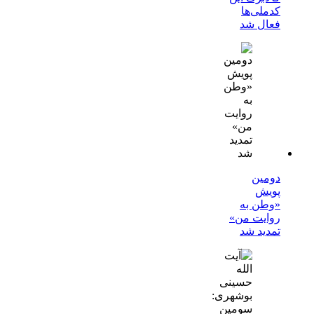
کدملی‌ها
فعال شد
دومین
پویش
«وطن به
روایت من»
تمدید شد