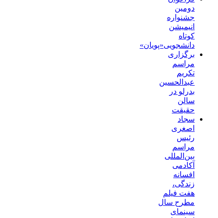
دومین
جشنواره
انیمیشن
کوتاه
دانشجویی«پویان»
برگزاری
مراسم
تکریم
عبدالحسین
بدرلو در
سالن
حقیقت
سجاد
اصغری
رئیس
مراسم
بین‌المللی
آکادمی
افسانه
زندگی،
هفت فیلم
مطرح سال
سینمای