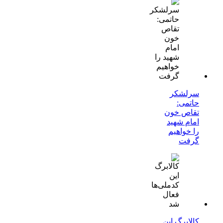
سرلشکر
حاتمی:
تقاص خون
امام شهید
را خواهیم
گرفت
کالابرگ این