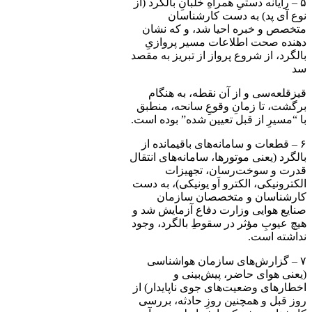
۵ – رایانه دستیِ همراهِ خلبانِ بالگرد (از
نوع آی پد) به دست کارشناسان
متخصص و خبره احیا شد، و که نشان
دهنده صحت اطلاعات مسیر پروازیِ
بالگرد، از شروع پرواز از تبریز به مقصد
سد
قیزقلعه‌سی و از آن نقطه، به هنگام
برگشت، تا زمانِ وقوعِ سانحه، منطبق
با “مسیرِ از قبل تعیین شده” بوده است.
۶ – قطعات و سامانه‌های باقیمانده از
بالگرد (یعنی موتورها، سامانه‌های انتقال
قدرت و سوخت‌رسان، تجهیزات
الکترونیکی، الکترو اَو یونیکی)، به دست
کارشناسان و متخصصان سازمان
صنایع هوایی وزارت دفاع آزمایش شد و
هیچ عیوبِ مؤثر در سقوطِ بالگرد، وجود
نداشته است.
۷ – گزارش‌های سازمان هواشناسی
(یعنی هوای حاضر، پیش‌بینی و
اخطارهای وضعیت‌های جوی ناپایدار) از
روز قبل و همچنین روزِ حادثه، بررسی