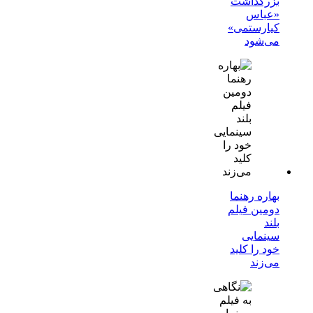
بزرگداشت
«عباس
کیارستمی»
می‌شود
بهاره رهنما
دومین فیلم
بلند
سینمایی
خود را کلید
می‌زند