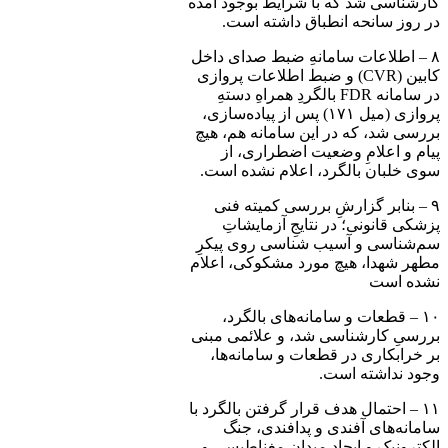
کارشناسی شد که با شرایط بوجود آمده
در روز سانحه انطباق داشته است.
۸ – اطلاعات سامانهِ ضبط صدای داخل
کابین (CVR) و ضبط اطلاعات پروازی
در سامانه FDR بالگردِ همراهِ دستهِ
پروازی (میل ۱۷۱) پس از پیاده‌سازی،
بررسی شد، که در این سامانه هم، هیچ
پیام و اعلامِ وضعیت اضطراری، از
سوی خلبان بالگرد، اعلام نشده است.
۹ – بنابر گزارشِ بررسی کمیته فنی
پزشکی قانونی؛ در نتایجِ آزمایشاتِ
سم‌شناسی و آسیب شناسی روی پیکرِ
مطهر شهدا، هیچ مورد مشکوکی، اعلام
نشده است
۱۰ – قطعات و سامانه‌های بالگرد،
بررسیِ کارشناسی شد، و علائمی مبنی
بر خرابکاری در قطعات و سامانه‌ها،
وجود نداشته است.
۱۱ – احتمال هدف قرار گرفتن بالگرد با
سامانه‌های آفندی و پدافندی، جنگ
الکترونیک و ایجاد میدان مغناطیسی و