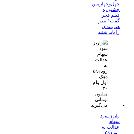
چهل‌وچهارمین
جشنواره
فیلم فجر
گفت ؛ نظر
هنرمندان
را باید شنید
واریز سود
سهام
عدالت به
زودی/۵