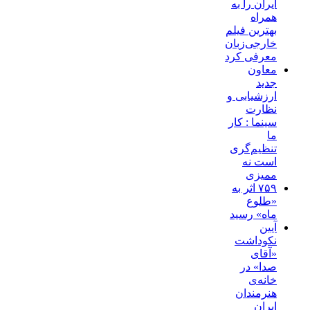
ایران را به
همراه
بهترین فیلم
خارجی‌زبان
معرفی کرد
معاون
جدید
ارزشیابی و
نظارت
سینما : کار
ما
تنظیم‌گری
است نه
ممیزی
۷۵۹ اثر به
«طلوع
ماه» رسید
آیین
نکوداشت
«آقای
صدا» در
خانه‌ی
هنرمندان
ایران