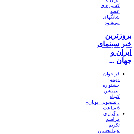
کشور‌های
عضو
شانگهای
می‌شود
بروزترین
خبر سینمای
ایران و
جهان ...
فراخوان
دومین
جشنواره
انیمیشن
کوتاه
دانشجویی«پویان»
6 ساعت
برگزاری
مراسم
تکریم
عبدالحسین