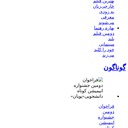
بهترین فیلم
خارجی‌زبان
به زودی
معرفی
می‌شوند
بهاره رهنما
دومین فیلم
بلند
سینمایی
خود را کلید
می‌زند
گوناگون
فراخوان
دومین
جشنواره
انیمیشن
کوتاه