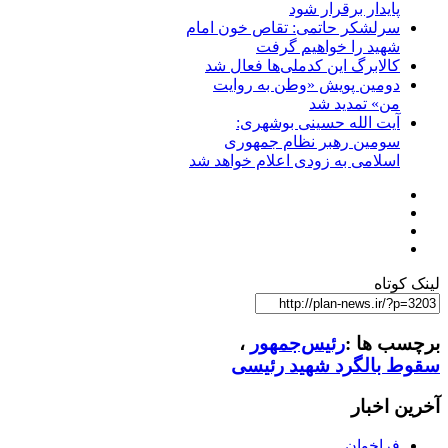
پایدار برقرار شود
سرلشکر حاتمی: تقاص خون امام
شهید را خواهیم گرفت
کالابرگ این کدملی‌ها فعال شد
دومین پویش «وطن به روایت
من» تمدید شد
آیت الله حسینی بوشهری:
سومین رهبر نظام جمهوری
اسلامی به زودی اعلام خواهد شد
لینک کوتاه
برچسب ها :
رئیس‌جمهور
،
سقوط بالگرد شهید رئیسی
آخرین اخبار
فراخوان