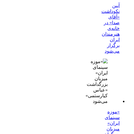
آیین
نکوداشت
«آقای
صدا» در
خانه‌ی
هنرمندان
ایران
برگزار
می‌شود
«موزه
سینمای
ایران»
میزبان