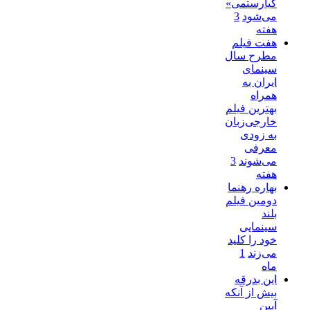
کیارستمی»
می‌شود
3
هفته
هفت فیلم
مطرح سال
سینمای
ایران به
همراه
بهترین فیلم
خارجی‌زبان
به زودی
معرفی
می‌شوند
3
هفته
بهاره رهنما
دومین فیلم
بلند
سینمایی
خود را کلید
می‌زند
1
ماه
این بدرقه
بیش از آنکه
آیین