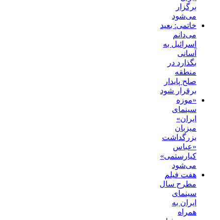
برگزار
می‌شود
خاتمی: بعید
می‌دانم
اسرائیل به
آسانی
بگذارد در
منطقه
صلح پایدار
برقرار شود
«موزه
سینمای
ایران»
میزبان
بزرگداشت
«عباس
کیارستمی»
می‌شود
هفت فیلم
مطرح سال
سینمای
ایران به
همراه