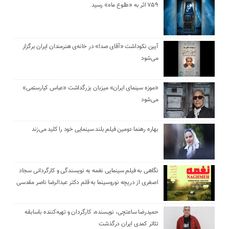
۷۵۹ اثر به «طلوع ماه» رسید
آیین نکوداشت «آقای صدا» در خانه‌ی هنرمندان ایران برگزار
می‌شود
«موزه سینمای ایران» میزبان بزرگداشت «عباس کیارستمی»
می‌شود
بهاره رهنما دومین فیلم بلند سینمایی خود را کلید می‌زند
نگاهی به فیلم سینمایی نغمه به نویسندگی و کارگردانی سجاد
اصغری از دریچه نوروسینما به قلم دکتر عبدالرضا ناصر مقدسی
حمیدرضا ساعتچی، نویسنده، کارگردان و تهیه‌کننده باسابقه
تئاتر کمدی ایران درگذشت