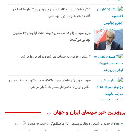
دکتر پزشکیان در اختتامیه چهل‌وچهارمین جشنواره فیلم فجر
گفت ؛ نظر هنرمندان را باید شنید
واریز سود سهام عدالت به زودی/۵ دهک اول وام ۳۰ میلیون
تومانی می‌گیرند
۴ میلیون تومان به حساب هر شهروند ایرانی واریز شد
سردار جوانی: رزمایش سهند ۲۰۲۵، موجب تقویت همکاری‌های
نظامی ایران با کشور‌های عضو شانگهای می‌شود
بروزترین خبر سینمای ایران و جهان ...
معاون جدید ارزشیابی و نظارت سینما : کار ما تنظیم‌گری است نه ممیزی
4 روز