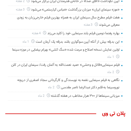
آیین نکوداشت «آقای صدا» در خانه‌ی هنرمندان ایران برگزار می‌شود
2 هفته
«موزه سینمای ایران» میزبان بزرگداشت «عباس کیارستمی» می‌شود
3 هفته
هفت فیلم مطرح سال سینمای ایران به همراه بهترین فیلم خارجی‌زبان به زودی
معرفی می‌شوند
3 هفته
بهاره رهنما دومین فیلم بلند سینمایی خود را کلید می‌زند
4 هفته
این بدرقه بیش از آنکه آیین سوگواری باشد بدرقه یک آرمان است
1 ماه
اولین نمایش نسخه اصلاح و مرمت شده «سگ کشی» بهرام بیضایی در موزه سینما
1 ماه
فیلم سینمایی«قاتل و وحشیِ» حمید نعمت‌الله به آلمان رفت/ سینمای ایران در کلن
2 ماه
نگاهی به فیلم سینمایی نغمه به نویسندگی و کارگردانی سجاد اصغری از دریچه
نوروسینما به قلم دکتر عبدالرضا ناصر مقدسی
2 ماه
میزبانی سینماها از ۳۰۰ هزار مخاطب در هفته گذشته
2 ماه
پلان تی وی