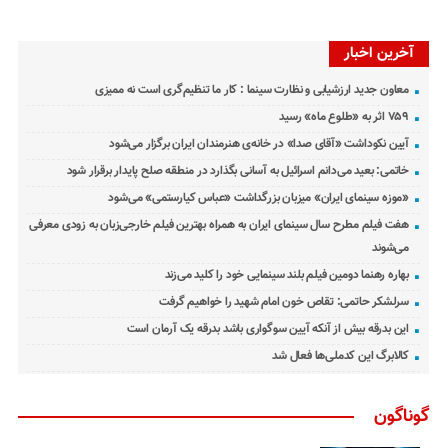
آخرین اخبار
معاون جدید ارزشیابی و نظارت سینما : کار ما تنظیم‌گری است نه ممیزی
۷۵۹ اثر به «طلوع ماه» رسید
آیین نکوداشت «آقای صدا» در خانه‌ی هنرمندان ایران برگزار می‌شود
خاتمی: بعید می‌دانم اسرائیل به آسانی بگذارد در منطقه صلح پایدار برقرار شود
«موزه سینمای ایران» میزبان بزرگداشت «عباس کیارستمی» می‌شود
هفت فیلم مطرح سال سینمای ایران به همراه بهترین فیلم خارجی‌زبان به زودی معرفی
می‌شوند
بهاره رهنما دومین فیلم بلند سینمایی خود را کلید می‌زند
سرلشکر حاتمی: تقاص خون امام شهید را خواهیم گرفت
این بدرقه بیش از آنکه آیین سوگواری باشد بدرقه یک آرمان است
کالابرگ این کدملی‌ها فعال شد
گوناگون