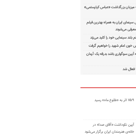
 میزبان بزرگداشت «عباس کیارستمی»
ینمای ایران به همراه بهترین فیلم
معرفی می‌شوند
م بلند سینمایی خود را کلید می‌زند
 خون امام شهید را خواهیم گرفت
ه آیین سوگواری باشد بدرقه یک آرمان
 فعال شد
۷۵۹ اثر به «طلوع ماه» رسید
آیین نکوداشت «آقای صدا» در
خانه‌ی هنرمندان ایران برگزار می‌شود