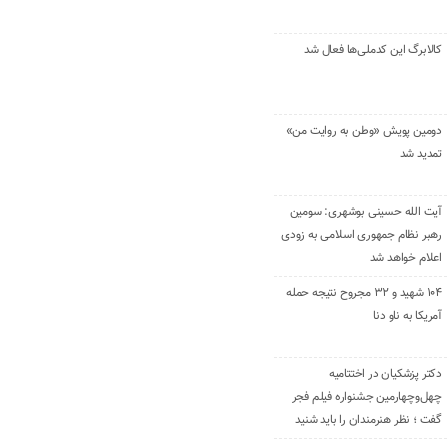
کالابرگ این کدملی‌ها فعال شد
دومین پویش «وطن به روایت من»
تمدید شد
آیت الله حسینی بوشهری: سومین
رهبر نظام جمهوری اسلامی به زودی
اعلام خواهد شد
۱۰۴ شهید و ۳۲ مجروح نتیجه حمله
آمریکا به ناو دنا
دکتر پزشکیان در اختتامیه
چهل‌وچهارمین جشنواره فیلم فجر
گفت ؛ نظر هنرمندان را باید شنید