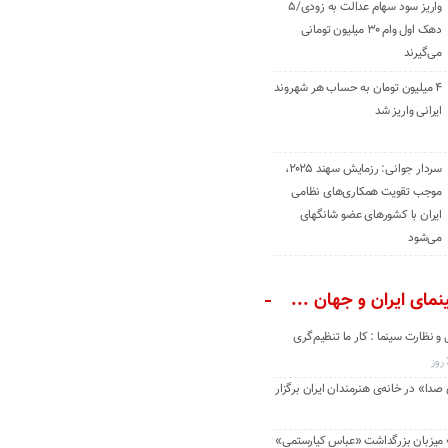
واریز سود سهام عدالت به زودی/۵
دهک اول وام ۳۰ میلیون تومانی
می‌گیرند
۴ میلیون تومان به حساب هر شهروند
ایرانی واریز شد
سردار جوانی: رزمایش سهند ۲۰۲۵،
موجب تقویت همکاری‌های نظامی
ایران با کشور‌های عضو شانگهای
می‌شود
مای ایران و جهان ...
و نظارت سینما : کار ما تنظیم‌گری
دا» در خانه‌ی هنرمندان ایران برگزار
» میزبان بزرگداشت «عباس کیارستمی»