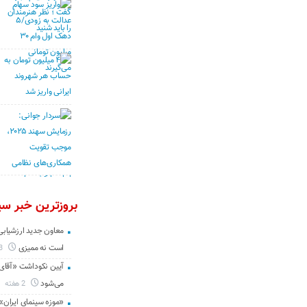
بروزترین خبر سین
معاون جدید ارزشیابی 
است نه ممیزی
3 روز
آیین نکوداشت «آقای ص
می‌شود
2 هفته
«موزه سینمای ایران