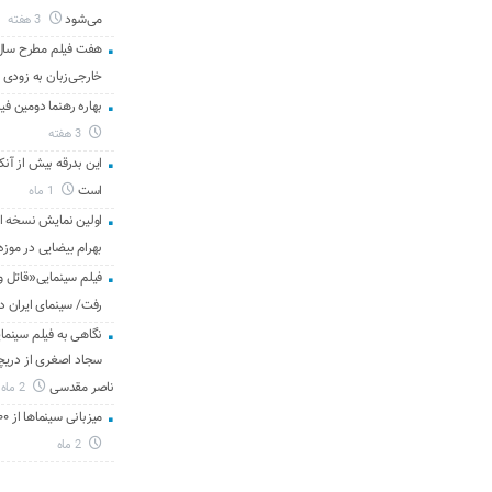
می‌شود
3 هفته
هفت فیلم مطرح سال س
خارجی‌زبان به زودی 
بهاره رهنما دومین فیل
3 هفته
این بدرقه بیش از آنک
است
1 ماه
اولین نمایش نسخه 
بهرام بیضایی در موزه
فیلم سینمایی«قاتل و
رفت/ سینمای ایران د
نگاهی به فیلم سینمای
سجاد اصغری از دریچه 
ناصر مقدسی
2 ماه
میزبانی سینماها از ۳۰۰ هزار مخاطب در هفته گذشته
2 ماه