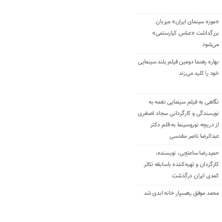
«موزه سینمای ایران» میزبان
بزرگداشت «عباس کیارستمی»
می‌شود
بهاره رهنما دومین فیلم بلند سینمایی
خود را کلید می‌زند
نگاهی به فیلم سینمایی نغمه به
نویسندگی و کارگردانی سجاد اصغری
از دریچه نوروسینما به قلم دکتر
عبدالرضا ناصر مقدسی
حمیدرضا ساعتچی، نویسنده،
کارگردان و تهیه‌کننده باسابقه تئاتر
کمدی ایران درگذشت
محمد موفق رهسپار خانه ابدی شد