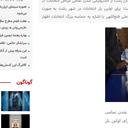
تان رشت از الکترونیکی شدن تمامی مراحل انتخابات در
«موزه سینمای ایران»
 برای اولین بار انتخابات در شهر رشت به صورت
می‌شود
علی فتح‌اللهی با اشاره به حماسه بزرگ انتخابات اظهار
هفت فیلم مطرح سال س
 تاثیراتی در سرنوشت آن جامعه دارد. فرماندار رشت با
خارجی‌زبان به زودی 
بهاره رهنما دومین فیل
سرلشکر حاتمی: تقاص
این بدرقه بیش از آنک
است
کالابرگ این کدملی‌ها
گوناگون
 شدن تمامی
ی اولین بار