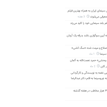
ینمای ایران به همراه بهترین فیلم
معرفی می‌شوند
3 هفته
م بلند سینمایی خود را کلید می‌زند
ه آیین سوگواری باشد بدرقه یک آرمان
اصلاح و مرمت شده «سگ کشی»
 سینما
1 ماه
 وحشیِ» حمید نعمت‌الله به آلمان
ر کلن
2 ماه
ی نغمه به نویسندگی و کارگردانی
نوروسینما به قلم دکتر عبدالرضا