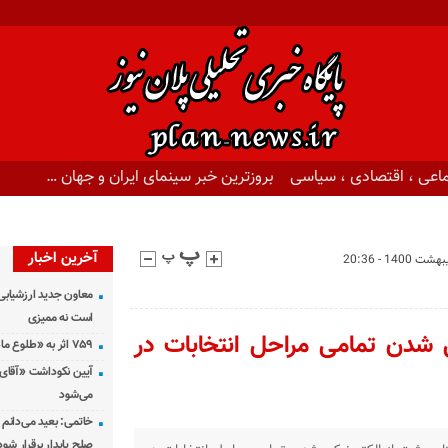
اعی ، اقتصادی ، سیاسی
بروزترین خبر سینمای ایران و جهان …
آخرین اخبار
معاون جدید ارزشیابی 
است نه ممیزی
ی شدن تمامی مراحل انتخابات در
۷۵۹ اثر به «طلوع ماه» رسید
آیین نکوداشت «آقای ص
می‌شود
خاتمی: بعید می‌دانم 
صلح پایدار برقرار شود