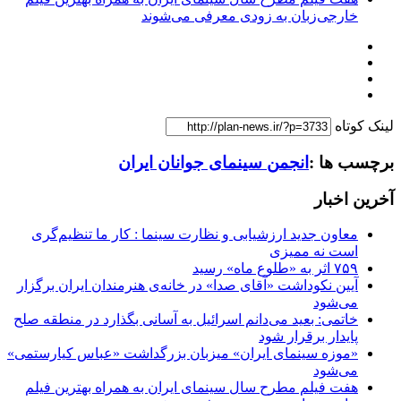
خارجی‌زبان به زودی معرفی می‌شوند
لینک کوتاه
برچسب ها :
انجمن سینمای جوانان ایران
آخرین اخبار
معاون جدید ارزشیابی و نظارت سینما : کار ما تنظیم‌گری
است نه ممیزی
۷۵۹ اثر به «طلوع ماه» رسید
آیین نکوداشت «آقای صدا» در خانه‌ی هنرمندان ایران برگزار
می‌شود
خاتمی: بعید می‌دانم اسرائیل به آسانی بگذارد در منطقه صلح
پایدار برقرار شود
«موزه سینمای ایران» میزبان بزرگداشت «عباس کیارستمی»
می‌شود
هفت فیلم مطرح سال سینمای ایران به همراه بهترین فیلم