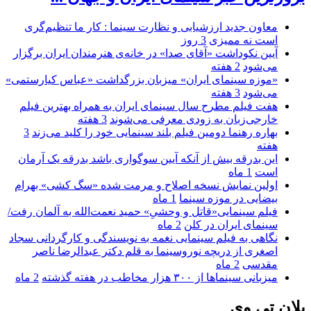
معاون جدید ارزشیابی و نظارت سینما : کار ما تنظیم‌گری
است نه ممیزی
3 روز
آیین نکوداشت «آقای صدا» در خانه‌ی هنرمندان ایران برگزار
می‌شود
2 هفته
«موزه سینمای ایران» میزبان بزرگداشت «عباس کیارستمی»
می‌شود
3 هفته
هفت فیلم مطرح سال سینمای ایران به همراه بهترین فیلم
خارجی‌زبان به زودی معرفی می‌شوند
3 هفته
بهاره رهنما دومین فیلم بلند سینمایی خود را کلید می‌زند
3
هفته
این بدرقه بیش از آنکه آیین سوگواری باشد بدرقه یک آرمان
است
1 ماه
اولین نمایش نسخه اصلاح و مرمت شده «سگ کشی» بهرام
بیضایی در موزه سینما
1 ماه
فیلم سینمایی«قاتل و وحشیِ» حمید نعمت‌الله به آلمان رفت/
سینمای ایران در کلن
2 ماه
نگاهی به فیلم سینمایی نغمه به نویسندگی و کارگردانی سجاد
اصغری از دریچه نوروسینما به قلم دکتر عبدالرضا ناصر
مقدسی
2 ماه
میزبانی سینماها از ۳۰۰ هزار مخاطب در هفته گذشته
2 ماه
پلان تی وی