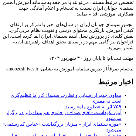
تخصص مرتبط هستند، می‌توانند با مراجعه به سامانه آموزش انجمن
سینمای جوانان ایران نسبت به ثبت‌نام و اعلام آمادگی جهت
همکاری آموزشی اقدام نمایند.
انجمن سینمای جوانان ایران در سال‌های اخیر با تمرکز بر ارتقای
کیفی آموزش، بازنگری محتوای درسی و تقویت نظام مربی‌گری،
نقش کلیدی در پرورش نسل آینده سینمای ایران ایفا کرده است. این
فراخوان نیز گامی مهم در راستای تحقق اهداف راهبردی آن به
شمار می‌رود.
مهلت ثبت‌نام: تا پایان روز ۳۰ شهریور ۱۴۰۴
ثبت‌نام صرفاً از طریق سامانه آموزش به نشانی: amoozesh.iycs.ir
اخبار مرتبط
معاون جدید ارزشیابی و نظارت سینما : کار ما تنظیم‌گری
است نه ممیزی
۷۵۹ اثر به «طلوع ماه» رسید
آیین نکوداشت «آقای صدا» در خانه‌ی هنرمندان ایران برگزار
می‌شود
«موزه سینمای ایران» میزبان بزرگداشت «عباس کیارستمی»
می‌شود
هفت فیلم مطرح سال سینمای ایران به همراه بهترین فیلم