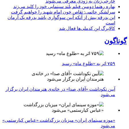
خارجی‌زبان به زودی معرفی می‌شوند
بهاره رهنما دومین فیلم بلند سینمایی خود را کلید می‌زند
سرلشکر حاتمی: تقاص خون امام شهید را خواهیم گرفت
این بدرقه بیش از آنکه آیین سوگواری باشد بدرقه یک آرمان
است
کالابرگ این کدملی‌ها فعال شد
گوناگون
۷۵۹ اثر به «طلوع ماه» رسید
آیین نکوداشت «آقای صدا» در خانه‌ی هنرمندان ایران برگزار
می‌شود
«موزه سینمای ایران» میزبان بزرگداشت «عباس کیارستمی»
می‌شود