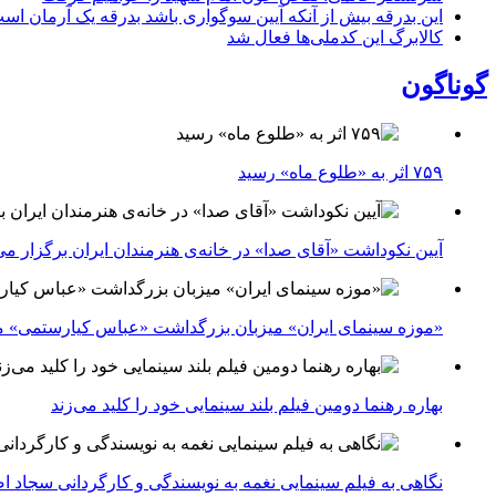
این بدرقه بیش از آنکه آیین سوگواری باشد بدرقه یک آرمان اس
کالابرگ این کدملی‌ها فعال شد
گوناگون
۷۵۹ اثر به «طلوع ماه» رسید
آیین نکوداشت «آقای صدا» در خانه‌ی هنرمندان ایران برگزار می
«موزه سینمای ایران» میزبان بزرگداشت «عباس کیارستمی» م
بهاره رهنما دومین فیلم بلند سینمایی خود را کلید می‌زند
نگاهی به فیلم سینمایی نغمه به نویسندگی و کارگردانی سجاد ا