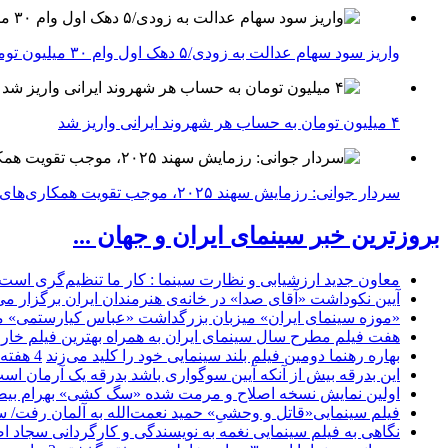
واریز سود سهام عدالت به زودی/۵ دهک اول وام ۳۰ میلیون تومانی می‌گیرند
۴ میلیون تومان به حساب هر شهروند ایرانی واریز شد
سردار جوانی: رزمایش سهند ۲۰۲۵، موجب تقویت همکاری‌های نظامی ایران با کشور‌های عضو شانگهای می‌شود
بروزترین خبر سینمای ایران و جهان ...
معاون جدید ارزشیابی و نظارت سینما : کار ما تنظیم‌گری است
آیین نکوداشت «آقای صدا» در خانه‌ی هنرمندان ایران برگزار می
«موزه سینمای ایران» میزبان بزرگداشت «عباس کیارستمی» م
هفت فیلم مطرح سال سینمای ایران به همراه بهترین فیلم خار
بهاره رهنما دومین فیلم بلند سینمایی خود را کلید می‌زند
4 هفته
این بدرقه بیش از آنکه آیین سوگواری باشد بدرقه یک آرمان اس
اولین نمایش نسخه اصلاح و مرمت شده «سگ کشی» بهرام بیضا
فیلم سینمایی«قاتل و وحشیِ» حمید نعمت‌الله به آلمان رفت/ س
نگاهی به فیلم سینمایی نغمه به نویسندگی و کارگردانی سجاد ا