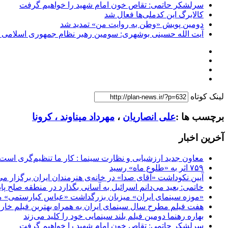
سرلشکر حاتمی: تقاص خون امام شهید را خواهیم گرفت
کالابرگ این کدملی‌ها فعال شد
دومین پویش «وطن به روایت من» تمدید شد
آیت الله حسینی بوشهری: سومین رهبر نظام جمهوری اسلامی ب
لینک کوتاه
برچسب ها :
علی انصاریان
،
مهرداد میناوند ، کرونا
آخرین اخبار
معاون جدید ارزشیابی و نظارت سینما : کار ما تنظیم‌گری است
۷۵۹ اثر به «طلوع ماه» رسید
آیین نکوداشت «آقای صدا» در خانه‌ی هنرمندان ایران برگزار می
خاتمی: بعید می‌دانم اسرائیل به آسانی بگذارد در منطقه صلح پای
«موزه سینمای ایران» میزبان بزرگداشت «عباس کیارستمی» م
هفت فیلم مطرح سال سینمای ایران به همراه بهترین فیلم خار
بهاره رهنما دومین فیلم بلند سینمایی خود را کلید می‌زند
سرلشکر حاتمی: تقاص خون امام شهید را خواهیم گرفت