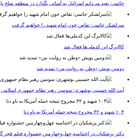
خاتمی: بعید می‌دانم اسرائیل به آسانی بگذارد در منطقه صلح پای
سرلشکر حاتمی: تقاص خون امام شهید را خواهیم گرفت
کالابرگ این کدملی‌ها فعال شد
دومین پویش «وطن به روایت من» تمدید شد
آیت الله حسینی بوشهری: سومین رهبر نظام جمهوری اسلامی ب
۱۰۴ شهید و ۳۲ مجروح نتیجه حمله آمریکا به ناو دنا
دکتر پزشکیان در اختتامیه چهل‌وچهارمین جشنواره فیلم فجر گفت