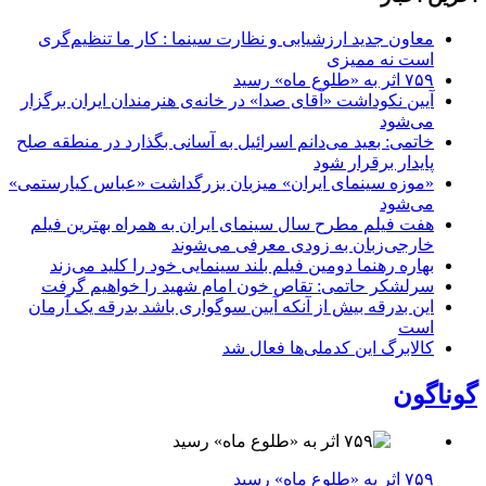
معاون جدید ارزشیابی و نظارت سینما : کار ما تنظیم‌گری
است نه ممیزی
۷۵۹ اثر به «طلوع ماه» رسید
آیین نکوداشت «آقای صدا» در خانه‌ی هنرمندان ایران برگزار
می‌شود
خاتمی: بعید می‌دانم اسرائیل به آسانی بگذارد در منطقه صلح
پایدار برقرار شود
«موزه سینمای ایران» میزبان بزرگداشت «عباس کیارستمی»
می‌شود
هفت فیلم مطرح سال سینمای ایران به همراه بهترین فیلم
خارجی‌زبان به زودی معرفی می‌شوند
بهاره رهنما دومین فیلم بلند سینمایی خود را کلید می‌زند
سرلشکر حاتمی: تقاص خون امام شهید را خواهیم گرفت
این بدرقه بیش از آنکه آیین سوگواری باشد بدرقه یک آرمان
است
کالابرگ این کدملی‌ها فعال شد
گوناگون
۷۵۹ اثر به «طلوع ماه» رسید