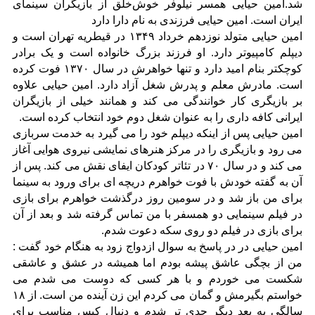
شد.امین حیایی همسر نیلوفر خوش‌خلق از بازیگران سینمای
ایران است. امین حیایی فرزندی به نام دارا دارد
امین حیایی متولد نوزدهم خرداد ۱۳۴۹ در قیطریه تهران است و
دیپلم کامپیوتر دارد. او فرزند بزرگ خانواده است و یک برادر
کوچکتر بنام امید دارد و تنها خواهرش در سال ۱۳۷۰ فوت کرده
است. مادرش معلم و پدرش شغل آزاد دارد. امین حیایی علاوه
بر بازیگری کار خوانندگی می کند و همانند خیلی از بازیگران
ایرانی کافه داری را به عنوان شغل دوم خود انتخاب کرده است.
امین حیایی پس از اینکه دیپلم خود را می گیرد به خدمت سربازی
می رود و بازیگری را در مرکز هنرهای نمایشی نیروی هوایی آغاز
می کند و در سال ۷۰ در تئاتر کودکان ایفای نقش می کند. پس از
آن به گفته خودش با فوت خواهرم دریچه ای برای ورود به سینما
برای من باز شد و در سومین روز درگذشت خواهرم برای بازی
در فیلم سینمایی دو همسفر با من تماس گرفته شد و بعد از آن
برای بازی در فیلم دو روی سکه دعوت شدم.
امین حیایی در در پاسخ به سوال ازدواج زود به هنگام خود گفت :
من از بچگی عاشق پیشه بودم اما همیشه در عشق و عاشقی
شکست می خوردم و با هر کسی که دوست می شدم می
خواستم بگیرمش و گمان می کردم این زن آینده من است. از ۱۸
سالگی به بعد دیگر جدی تر شدم و دنبال کیس مناسب برای