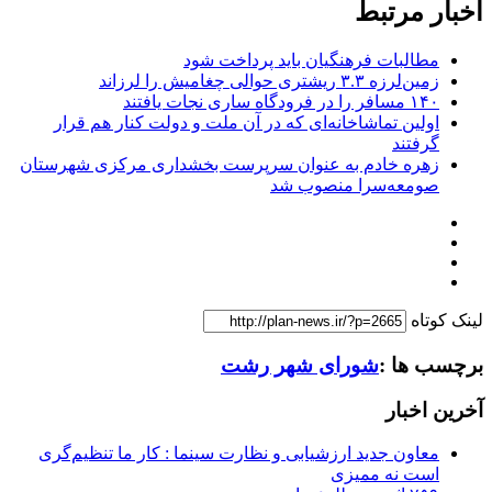
اخبار مرتبط
مطالبات فرهنگیان باید پرداخت شود
زمین‌لرزه ۳.۳ ریشتری حوالی چغامیش را لرزاند
۱۴۰ مسافر را در فرودگاه ساری نجات یافتند
اولین تماشاخانه‌ای که در آن ملت و دولت کنار هم قرار
گرفتند
زهره خادم به عنوان سرپرست بخشداری مرکزی شهرستان
صومعه‌سرا منصوب شد
لینک کوتاه
برچسب ها :
شورای شهر رشت
آخرین اخبار
معاون جدید ارزشیابی و نظارت سینما : کار ما تنظیم‌گری
است نه ممیزی