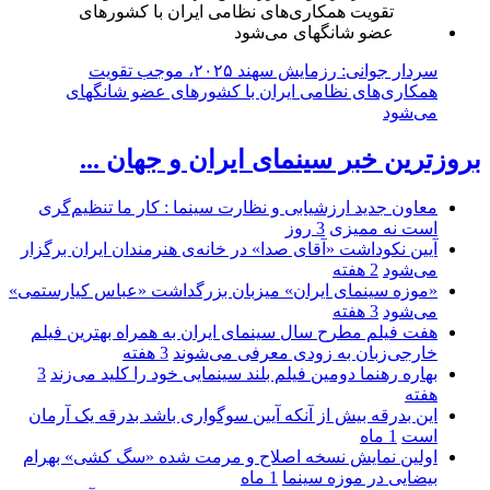
سردار جوانی: رزمایش سهند ۲۰۲۵، موجب تقویت
همکاری‌های نظامی ایران با کشور‌های عضو شانگهای
می‌شود
بروزترین خبر سینمای ایران و جهان ...
معاون جدید ارزشیابی و نظارت سینما : کار ما تنظیم‌گری
است نه ممیزی
3 روز
آیین نکوداشت «آقای صدا» در خانه‌ی هنرمندان ایران برگزار
می‌شود
2 هفته
«موزه سینمای ایران» میزبان بزرگداشت «عباس کیارستمی»
می‌شود
3 هفته
هفت فیلم مطرح سال سینمای ایران به همراه بهترین فیلم
خارجی‌زبان به زودی معرفی می‌شوند
3 هفته
بهاره رهنما دومین فیلم بلند سینمایی خود را کلید می‌زند
3
هفته
این بدرقه بیش از آنکه آیین سوگواری باشد بدرقه یک آرمان
است
1 ماه
اولین نمایش نسخه اصلاح و مرمت شده «سگ کشی» بهرام
بیضایی در موزه سینما
1 ماه