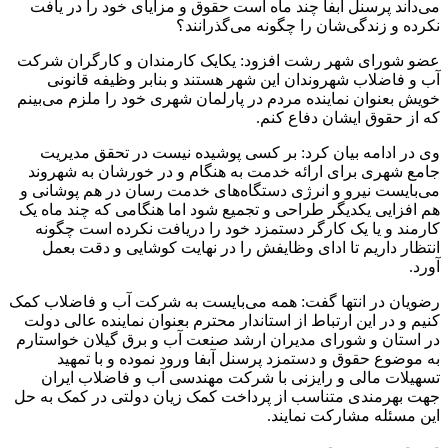
می‌داند پرسنل آبفا چند ماه است حقوق و مزایای خود را در یافت
نکرده و زندگی‌شان را چگونه می‌گذرانند؟
عضو شورای شهر رشت افزود: یکایک کارمندان و کارگران شرکت
آب و فاضلاب شهروندان این شهر هستند و بنابر وظیفه قانونی
خویش بعنوان نماینده مردم در پارلمان شهری خود را ملزم می‌بینم
که از حقوق ایشان دفاع کنم.
وی در ادامه بیان کرد: بر کسی پوشیده نیست در تحقق مدیریت
جامع شهری برای ارائه خدمت به هنگام و در خورشان به شهروند
می‌بایست نیرو و انرژی دستگاه‌های خدمت رسان در هم پوشانی و
هم افزایی یکدیگر طراحی و تجمیع شود اما هنگامی که چند ماه یک
کارمند و یا یک کارگر دستمزد خود را دریافت نکرده است چگونه
انتظار داریم تا ادای وظایفش را در نهایت کوشایی و دقت بعمل
آورد.
رضویان در انتها گفت: همه می‌بایست به شرکت آب و فاضلاب کمک
کنیم و در این ارتباط از استاندار محترم بعنوان نماینده عالی دولت
در استان و شورای مدیران ارشد صنعت آب و برق گیلان خواستارم
به موضوع حقوق و دستمزد پرسنل آبفا ورود نموده و با تمهید
تسهیلات مالی و رایزنی با شرکت مهندسی آب و فاضلاب ایران
جهت بهرمندی متناسب از پرداخت کمک زیان دولتی در کمک به حل
این مسئله مشارکت نمایند.