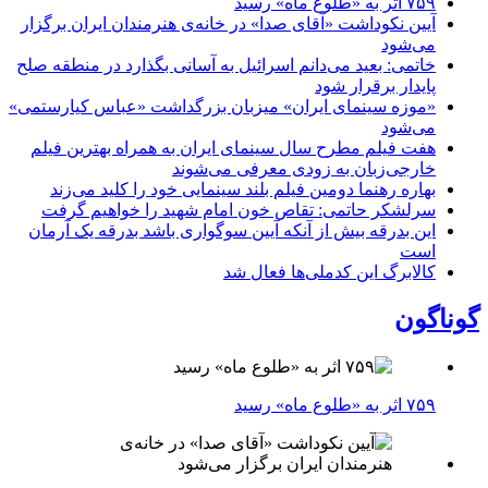
۷۵۹ اثر به «طلوع ماه» رسید
آیین نکوداشت «آقای صدا» در خانه‌ی هنرمندان ایران برگزار
می‌شود
خاتمی: بعید می‌دانم اسرائیل به آسانی بگذارد در منطقه صلح
پایدار برقرار شود
«موزه سینمای ایران» میزبان بزرگداشت «عباس کیارستمی»
می‌شود
هفت فیلم مطرح سال سینمای ایران به همراه بهترین فیلم
خارجی‌زبان به زودی معرفی می‌شوند
بهاره رهنما دومین فیلم بلند سینمایی خود را کلید می‌زند
سرلشکر حاتمی: تقاص خون امام شهید را خواهیم گرفت
این بدرقه بیش از آنکه آیین سوگواری باشد بدرقه یک آرمان
است
کالابرگ این کدملی‌ها فعال شد
گوناگون
۷۵۹ اثر به «طلوع ماه» رسید