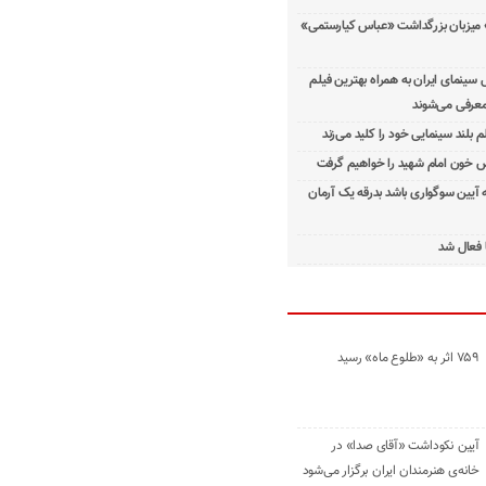
 میزبان بزرگداشت «عباس کیارستمی»
ینمای ایران به همراه بهترین فیلم
معرفی می‌شوند
م بلند سینمایی خود را کلید می‌زند
 خون امام شهید را خواهیم گرفت
ه آیین سوگواری باشد بدرقه یک آرمان
 فعال شد
۷۵۹ اثر به «طلوع ماه» رسید
آیین نکوداشت «آقای صدا» در
خانه‌ی هنرمندان ایران برگزار می‌شود