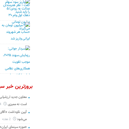
بروزترین خبر سین
معاون جدید ارزشیابی 
است نه ممیزی
4 روز
آیین نکوداشت «آقای ص
می‌شود
2 هفته
«موزه سینمای ایران