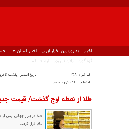
اخبار
به روزترین اخبار ایران
اخبار استان ها
اجتم
گوناگون
پلان تی وی
ارتباط با ما
کد خبر : 3581
تاریخ انتشار : یکشنبه 3 فروردین 1404 - 14:17
اجتماعی ، اقتصادی ، سیاسی
طلا از نقطه اوج گذشت/ قیمت جدید طلا امروز 
دلار قرار گرفت