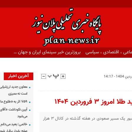
اعی ، اقتصادی ، سیاسی
بروزترین خبر سینمای ایران و جهان …
آخرین اخبار
معاون جدید ارزشیابی 
است نه ممیزی
۳ فروردین ۱۴۰۴
۷۵۹ اثر به «طلوع ماه» رسید
آیین نکوداشت «آقای ص
می‌شود
طلا در بازار جهانی پس از عبور یک مسیر صعودی در هفته گذشته در کانال ۳ هزار
خاتمی: بعید می‌دانم 
صلح پایدار برقرار شود