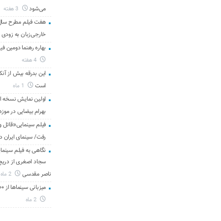
می‌شود
3 هفته
هفت فیلم مطرح سال س
خارجی‌زبان به زودی 
بهاره رهنما دومین فیل
4 هفته
این بدرقه بیش از آنک
است
1 ماه
اولین نمایش نسخه 
بهرام بیضایی در موزه
فیلم سینمایی«قاتل و
رفت/ سینمای ایران د
نگاهی به فیلم سینمای
سجاد اصغری از دریچه 
ناصر مقدسی
2 ماه
میزبانی سینماها از ۳۰۰ هزار مخاطب در هفته گذشته
2 ماه