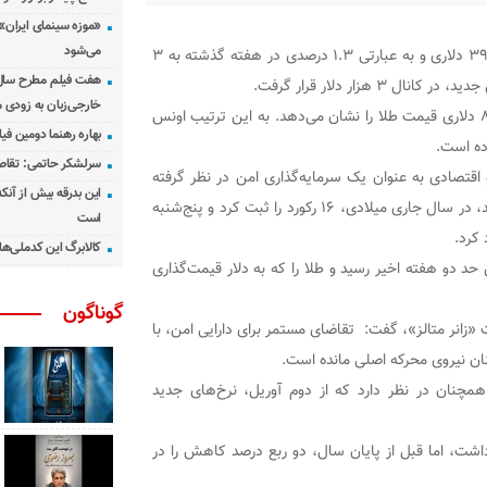
«موزه سینمای ایران»
می‌شود
، قیمت طلا در بازار جهانی با افزایش ۳۹ دلاری و به عبارتی ۱.۳ درصدی در هفته گذشته به ۳
هفت فیلم مطرح سال س
خارجی‌زبان به زودی 
بررسی عملکرد یک ماه گذشته بازار جهانی طلا نیز رشد ۸۷ دلاری قیمت طلا را نشان می‌دهد. به این ترتیب اونس
بهاره رهنما دومین فیل
سرلشکر حاتمی: تقاص
 اقتصادی به عنوان یک سرمایه‌گذاری امن در نظر گرفته
این بدرقه بیش از آنک
می‌شود و معمولاً در محیطی با نرخ بهره پایین رشد می‌کند، در سال جاری میلادی، ۱۶ رکورد را ثبت کرد و پنج‌شنبه
است
کالابرگ این کدملی‌ها
 به بالاترین حد دو هفته اخیر رسید و طلا را که به دلار قیمت‌گذاری
گوناگون
«زانر متالز»، گفت: تقاضای مستمر برای دارایی امن، با
ان نیروی محرکه اصلی مانده است.
همچنان در نظر دارد که از دوم آوریل، نرخ‌های جدید
 داشت، اما قبل از پایان سال، دو ربع درصد کاهش را در