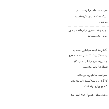
«موزه سینمای ایران» میزبان
بزرگداشت «عباس کیارستمی»
می‌شود
بهاره رهنما دومین فیلم بلند سینمایی
خود را کلید می‌زند
نگاهی به فیلم سینمایی نغمه به
نویسندگی و کارگردانی سجاد اصغری
از دریچه نوروسینما به قلم دکتر
عبدالرضا ناصر مقدسی
حمیدرضا ساعتچی، نویسنده،
کارگردان و تهیه‌کننده باسابقه تئاتر
کمدی ایران درگذشت
محمد موفق رهسپار خانه ابدی شد