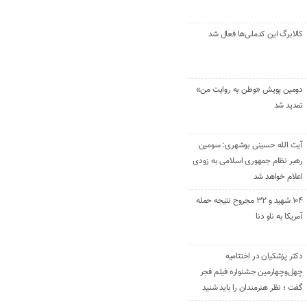
کالابرگ این کدملی‌ها فعال شد
دومین پویش «وطن به روایت من»
تمدید شد
آیت الله حسینی بوشهری: سومین
رهبر نظام جمهوری اسلامی به زودی
اعلام خواهد شد
۱۰۴ شهید و ۳۲ مجروح نتیجه حمله
آمریکا به ناو دنا
دکتر پزشکیان در اختتامیه
چهل‌وچهارمین جشنواره فیلم فجر
گفت ؛ نظر هنرمندان را باید شنید