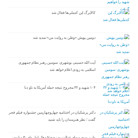
کالابرگ این کدملی‌ها فعال شد
دومین پویش «وطن به روایت من» تمدید شد
آیت الله حسینی بوشهری: سومین رهبر نظام جمهوری
اسلامی به زودی اعلام خواهد شد
۱۰۴ شهید و ۳۲ مجروح نتیجه حمله آمریکا به ناو دنا
دکتر پزشکیان در اختتامیه چهل‌وچهارمین جشنواره فیلم فجر
گفت ؛ نظر هنرمندان را باید شنید
واریز سود سهام عدالت به زودی/۵ دهک اول وام ۳۰ میلیون