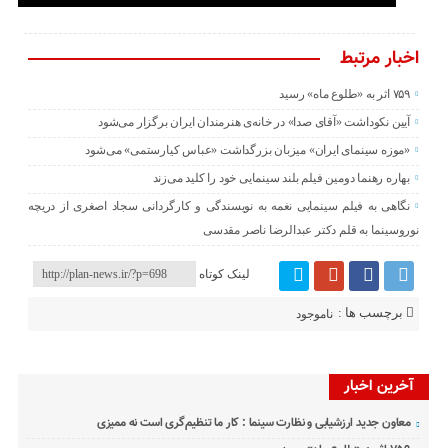
اخبار مرتبط
۷۵۹ اثر به «طلوع ماه» رسید
آیین نکوداشت «آقای صدا» در خانه‌ی هنرمندان ایران برگزار می‌شود
«موزه سینمای ایران» میزبان بزرگداشت «عباس کیارستمی» می‌شود
بهاره رهنما دومین فیلم بلند سینمایی خود را کلید می‌زند
نگاهی به فیلم سینمایی نغمه به نویسندگی و کارگردانی سجاد اصغری از دریچه
نوروسینما به قلم دکتر عبدالرضا ناصر مقدسی
لینک کوتاه
برچسب ها :
ناموجود
آخرین اخبار
معاون جدید ارزشیابی و نظارت سینما : کار ما تنظیم‌گری است نه ممیزی