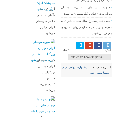
هنرمندان ایران برگزار می‌شود
«موزه سینمای ایران» میزبان
آیین نکوداشت
بزرگداشت «عباس کیارستمی» می‌شود
«آقای صدا» در
هفت فیلم مطرح سال سینمای ایران به
خانه‌ی هنرمندان
ایران برگزار
همراه بهترین فیلم خارجی‌زبان به زودی
می‌شود
معرفی می‌شوند
لینک کوتاه
«موزه سینمای
ایران» میزبان
برچسب ها :
جشنواره جهانی فیلم
بزرگداشت
«سینما-سفر» هند
«عباس
کیارستمی»
می‌شود