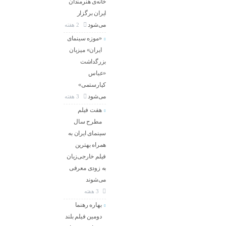
خانه‌ی هنرمندان
ایران برگزار
می‌شود
2 هفته
«موزه سینمای
ایران» میزبان
بزرگداشت
«عباس
کیارستمی»
می‌شود
3 هفته
هفت فیلم
مطرح سال
سینمای ایران به
همراه بهترین
فیلم خارجی‌زبان
به زودی معرفی
می‌شوند
3 هفته
بهاره رهنما
دومین فیلم بلند