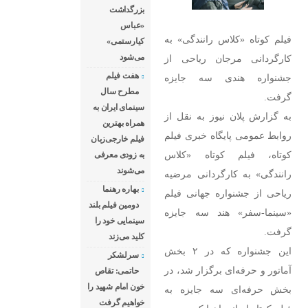
روابط عمومی پایگاه
بزرگداشت
خبری فیلم کوتاه،
«عباس
فیلم کوتاه «کلاس رانندگی» به
کیارستمی»
فیلم کوتاه «کلاس
می‌شود
کارگردانی مرجان ریاحی از
رانندگی» به
هفت فیلم
جشنواره هندی سه جایزه
کارگردانی مرضیه
مطرح سال
گرفت.
ریاحی از جشنواره
سینمای ایران به
به گزارش پلان نیوز به نقل از
جهانی فیلم «سینما-
همراه بهترین
روابط عمومی پایگاه خبری فیلم
فیلم خارجی‌زبان
سفر» هند سه جایزه
کوتاه، فیلم کوتاه «کلاس
به زودی معرفی
گرفت. این جشنواره
می‌شوند
رانندگی» به کارگردانی مرضیه
که در ۲ بخش آماتور
بهاره رهنما
ریاحی از جشنواره جهانی فیلم
و حرفه‌ای برگزار
دومین فیلم بلند
«سینما-سفر» هند سه جایزه
سینمایی خود را
گرفت.
کلید می‌زند
این جشنواره که در ۲ بخش
سرلشکر
آماتور و حرفه‌ای برگزار شد، در
حاتمی: تقاص
خون امام شهید را
بخش حرفه‌ای سه جایزه به
خواهیم گرفت