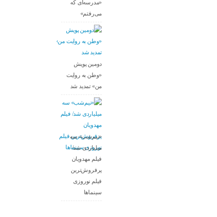
«مدرسه‌ای که
می‌رفتم»
دومین پویش
«وطن به روایت
من» تمدید شد
«نیم‌شب» سه
میلیاردی شد/
فیلم مهدویان
پرفروش‌ترین
فیلم نوروزی
سینماها