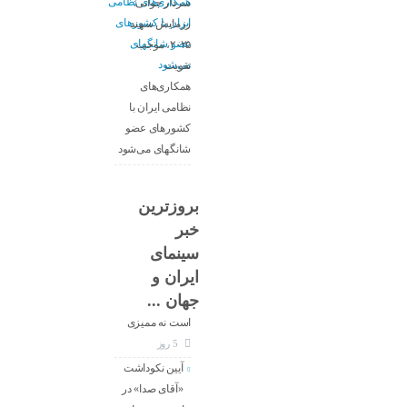
سردار جوانی:
رزمایش سهند
۲۰۲۵، موجب
تقویت
همکاری‌های
نظامی ایران با
کشور‌های عضو
شانگهای می‌شود
بروزترین
خبر
معاون جدید
سینمای
ارزشیابی و
ایران و
نظارت سینما :
جهان ...
کار ما تنظیم‌گری
است نه ممیزی
5 روز
آیین نکوداشت
«آقای صدا» در