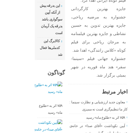
فیلم کوتاه ایرانی اهدا کرد.
این بدرقه بیش
جایزه بهترین کارگردانی
از آنکه آیین
جشنواره به مرضیه ریاحی،
سوگواری باشد
جایزه بهترین تدوین به حسین
بدرقه یک آرمان
است
نشاطی و جایزه بهترین فیلمنامه
کالابرگ این
به مرجان ریاحی برای فیلم
کدملی‌ها فعال
کوتاه «کلاس رانندگی» اهدا شد.
شد
جشنواره جهانی فیلم «سینما-
سفر» هند ماه فوریه در شهر
گوناگون
بمبئی برگزار شد.
اخبار مرتبط
معاون جدید ارزشیابی و نظارت سینما :
۷۵۹ اثر به «طلوع
کار ما تنظیم‌گری است نه ممیزی
ماه» رسید
۷۵۹ اثر به «طلوع ماه» رسید
آیین نکوداشت «آقای صدا» در خانه‌ی