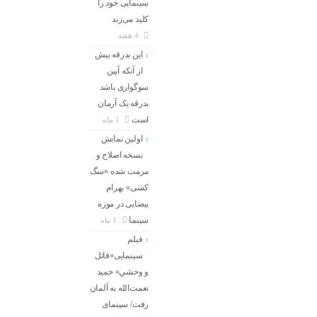
سینمایی خود را
کلید می‌زند
4 هفته
این بدرقه بیش
از آنکه آیین
سوگواری باشد
بدرقه یک آرمان
است
1 ماه
اولین نمایش
نسخه اصلاح و
مرمت شده «سگ
کشی» بهرام
بیضایی در موزه
سینما
1 ماه
فیلم
سینمایی«قاتل
و وحشیِ» حمید
نعمت‌الله به آلمان
رفت/ سینمای