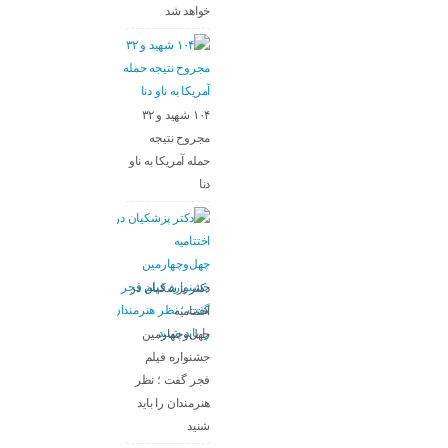
خواهد شد
۱۰۴ شهید و ۳۲
مجروح نتیجه
حمله آمریکا به ناو
دنا
دکتر پزشکیان در
اختتامیه
چهل‌وچهارمین
جشنواره فیلم
فجر گفت ؛ نظر
هنرمندان را باید
شنید