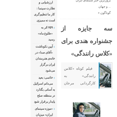
بروزترین خبر سینمای ایران
ارزشیابی و
و جهان ...
نظارت سینما :
گوناگون
«
کار ما تنظیم‌گری
است نه ممیزی
سه جایزه از
۷۵۹ اثر به
«طلوع ماه»
جشنواره هندی برای
رسید
آیین نکوداشت
«کلاس رانندگی»
«آقای صدا» در
خانه‌ی هنرمندان
ایران برگزار
فیلم کوتاه «کلاس
می‌شود
رانندگی» به
خاتمی: بعید
کارگردانی مرجان
می‌دانم اسرائیل
به آسانی بگذارد
ریاحی از جشنواره
در منطقه صلح
هندی سه جایزه
پایدار برقرار شود
گرفت. به گزارش
«موزه سینمای
پلان نیوز به نقل از
ایران» میزبان