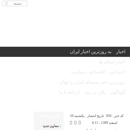
اخبار
به روزترین اخبار ایران
اخبار استان ها
اجتماعی ، اقتصادی ، سیاسی
بروزترین خبر سینمای ایران و جهان …
گوناگون
پلان تی وی
ارتباط با ما
امروز یکشنبه ۱۸ مرداد ۱۴۰۵ - Sunday 9 August 2026
آخرین اخبار
کد خبر : 850
تاریخ انتشار : یکشنبه 10
اسفند 1399 - 6:11
معاون جدید