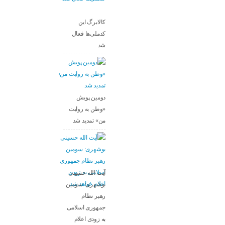
کالابرگ این
کدملی‌ها فعال
شد
دومین پویش
«وطن به روایت
من» تمدید شد
آیت الله حسینی
بوشهری: سومین
رهبر نظام
جمهوری اسلامی
به زودی اعلام