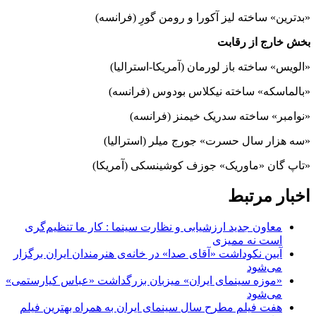
«بدترین» ساخته لیز آکورا و رومن گورِ (فرانسه)
بخش خارج از رقابت
«الویس» ساخته باز لورمان (آمریکا-استرالیا)
«بالماسکه» ساخته نیکلاس بودوس (فرانسه)
«نوامبر» ساخته سدریک خیمنز (فرانسه)
«سه هزار سال حسرت» جورج میلر (استرالیا)
«تاپ گان «ماوریک» جوزف کوشینسکی (آمریکا)
اخبار مرتبط
معاون جدید ارزشیابی و نظارت سینما : کار ما تنظیم‌گری
است نه ممیزی
آیین نکوداشت «آقای صدا» در خانه‌ی هنرمندان ایران برگزار
می‌شود
«موزه سینمای ایران» میزبان بزرگداشت «عباس کیارستمی»
می‌شود
هفت فیلم مطرح سال سینمای ایران به همراه بهترین فیلم