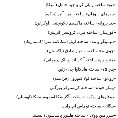
«دیو» ساخته رایلی کو و جینا جامل (آمیکا)
«روزهای سوزان» ساخته امین آلپر (ترکیه)
«دید پروانه» ساخته ماکسیم ناکونچنیی (اوکراین)
«کورساژ» ساخته مری کروتسر (اتریش)
«دومینگو و مه» ساخته آریل اسکالانته متزا (کاستاریکا)
«جوی‌لند» ساخته سعیم صادق (پاکستان)
«مترونوم» ساخته آلکساندرو بلک (رومانی)
«پلن ۷۵» ساخته هایاکاوا چی (ژاپن)
«رودئو» ساخته لولا کیورون (فرانسه)
«بیمار خودم» ساخته کریستوفر بورگلی
«دوقلوهای سکوت» ساخته آگنیسکا اسموسینسکا (لهستان)
«بیگانه» ساخته توماس ام. رایت
«سرزمین وولادا» ساخته هلینور پالماسون (ایسلند)