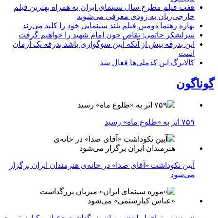
هفت فیلم مطرح سال سینمای ایران به همراه بهترین فیلم
خارجی‌زبان به زودی معرفی می‌شوند
بهاره رهنما دومین فیلم بلند سینمایی خود را کلید می‌زند
سرلشکر حاتمی: تقاص خون امام شهید را خواهیم گرفت
این بدرقه بیش از آنکه آیین سوگواری باشد بدرقه یک آرمان
است
کالابرگ این کدملی‌ها فعال شد
گوناگون
۷۵۹ اثر به «طلوع ماه» رسید
آیین نکوداشت «آقای صدا» در خانه‌ی هنرمندان ایران برگزار
می‌شود
«موزه سینمای ایران» میزبان بزرگداشت «عباس کیارستمی»