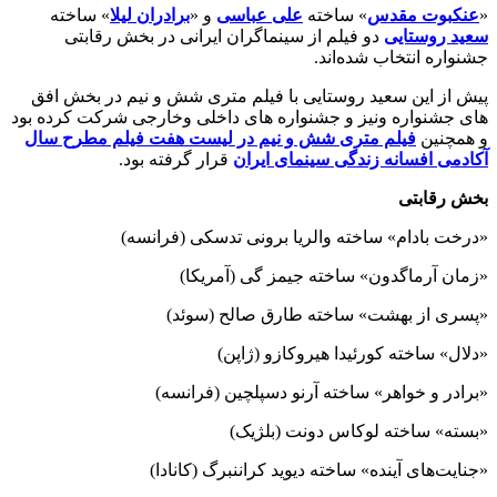
«
عنکبوت مقدس
» ساخته
علی عباسی
و «
برادران لیلا
» ساخته
سعید روستایی
دو فیلم از سینماگران ایرانی در بخش رقابتی
جشنواره انتخاب شده‌اند.
پیش از این سعید روستایی با فیلم متری شش و نیم در بخش افق
های جشنواره ونیز و جشنواره های داخلی وخارجی شرکت کرده بود
و همچنین
فیلم متری شش و نیم در لیست هفت فیلم مطرح سال
آکادمی افسانه زندگی سینمای ایران
قرار گرفته بود.
بخش رقابتی
«درخت بادام» ساخته والریا برونی تدسکی (فرانسه)
«زمان آرماگدون» ساخته جیمز گی (آمریکا)
«پسری از بهشت» ساخته طارق صالح (سوئد)
«دلال» ساخته کورئیدا هیروکازو (ژاپن)
«برادر و خواهر» ساخته آرنو دسپلچین (فرانسه)
«بسته» ساخته لوکاس دونت (بلژیک)
«جنایت‌های آینده» ساخته دیوید کراننبرگ (کانادا)