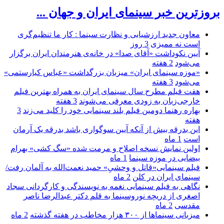
بروزترین خبر سینمای ایران و جهان ...
معاون جدید ارزشیابی و نظارت سینما : کار ما تنظیم‌گری
است نه ممیزی
3 روز
آیین نکوداشت «آقای صدا» در خانه‌ی هنرمندان ایران برگزار
می‌شود
2 هفته
«موزه سینمای ایران» میزبان بزرگداشت «عباس کیارستمی»
می‌شود
3 هفته
هفت فیلم مطرح سال سینمای ایران به همراه بهترین فیلم
خارجی‌زبان به زودی معرفی می‌شوند
3 هفته
بهاره رهنما دومین فیلم بلند سینمایی خود را کلید می‌زند
3
هفته
این بدرقه بیش از آنکه آیین سوگواری باشد بدرقه یک آرمان
است
1 ماه
اولین نمایش نسخه اصلاح و مرمت شده «سگ کشی» بهرام
بیضایی در موزه سینما
1 ماه
فیلم سینمایی«قاتل و وحشیِ» حمید نعمت‌الله به آلمان رفت/
سینمای ایران در کلن
2 ماه
نگاهی به فیلم سینمایی نغمه به نویسندگی و کارگردانی سجاد
اصغری از دریچه نوروسینما به قلم دکتر عبدالرضا ناصر
مقدسی
2 ماه
میزبانی سینماها از ۳۰۰ هزار مخاطب در هفته گذشته
2 ماه