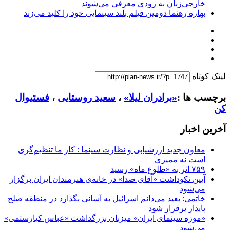
خارجی‌زبان به زودی معرفی می‌شوند
بهاره رهنما دومین فیلم بلند سینمایی خود را کلید می‌زند
لینک کوتاه
برچسب ها :
«برادران لیلا»
،
سعید روستایی
،
فستیوال
کن
آخرین اخبار
معاون جدید ارزشیابی و نظارت سینما : کار ما تنظیم‌گری
است نه ممیزی
۷۵۹ اثر به «طلوع ماه» رسید
آیین نکوداشت «آقای صدا» در خانه‌ی هنرمندان ایران برگزار
می‌شود
خاتمی: بعید می‌دانم اسرائیل به آسانی بگذارد در منطقه صلح
پایدار برقرار شود
«موزه سینمای ایران» میزبان بزرگداشت «عباس کیارستمی»
می‌شود