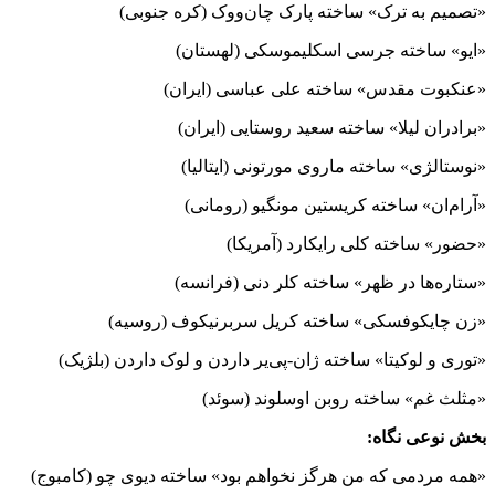
«تصمیم به ترک» ساخته پارک چان‌ووک (کره جنوبی)
«ایو» ساخته جرسی اسکلیموسکی (لهستان)
«عنکبوت مقدس» ساخته علی عباسی (ایران)
«برادران لیلا» ساخته سعید روستایی (ایران)
«نوستالژی» ساخته ماروی مورتونی (ایتالیا)
«آرام‌ان» ساخته کریستین مونگیو (رومانی)
«حضور» ساخته کلی رایکارد (آمریکا)
«ستاره‌ها در ظهر» ساخته کلر دنی (فرانسه)
«زن چایکوفسکی» ساخته کریل سربرنیکوف (روسیه)
«توری و لوکیتا» ساخته ژان-پی‌یر داردن و لوک داردن (بلژیک)
«مثلث غم» ساخته روبن اوسلوند (سوئد)
بخش نوعی نگاه:
«همه مردمی که من هرگز نخواهم بود» ساخته دیوی چو (کامبوج)