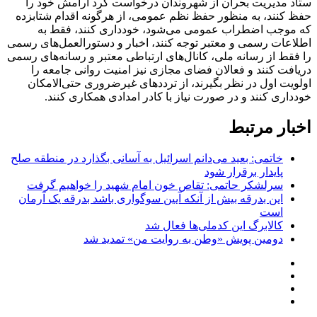
ستاد مدیریت بحران از شهروندان درخواست کرد آرامش خود را
حفظ کنند، به منظور حفظ نظم عمومی، از هرگونه اقدام شتابزده
که موجب اضطراب عمومی می‌شود، خودداری کنند، فقط به
اطلاعات رسمی و معتبر توجه کنند، اخبار و دستورالعمل‌های رسمی
را فقط از رسانه ملی، کانال‌های ارتباطی معتبر و رسانه‌های رسمی
دریافت کنند و فعالان فضای مجازی نیز امنیت روانی جامعه را
اولویت اول در نظر بگیرند، از ترددهای غیرضروری حتی‌الامکان
خودداری کنند و در صورت نیاز با کادر امدادی همکاری کنند.
اخبار مرتبط
خاتمی: بعید می‌دانم اسرائیل به آسانی بگذارد در منطقه صلح
پایدار برقرار شود
سرلشکر حاتمی: تقاص خون امام شهید را خواهیم گرفت
این بدرقه بیش از آنکه آیین سوگواری باشد بدرقه یک آرمان
است
کالابرگ این کدملی‌ها فعال شد
دومین پویش «وطن به روایت من» تمدید شد