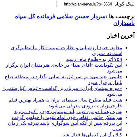
لینک کوتاه
برچسب ها :
سردار حسین سلامی فرمانده کل سپاه
پاسداران
آخرین اخبار
معاون جدید ارزشیابی و نظارت سینما : کار ما تنظیم‌گری
است نه ممیزی
۷۵۹ اثر به «طلوع ماه» رسید
آیین نکوداشت «آقای صدا» در خانه‌ی هنرمندان ایران برگزار
می‌شود
خاتمی: بعید می‌دانم اسرائیل به آسانی بگذارد در منطقه صلح
پایدار برقرار شود
«موزه سینمای ایران» میزبان بزرگداشت «عباس کیارستمی»
می‌شود
هفت فیلم مطرح سال سینمای ایران به همراه بهترین فیلم
خارجی‌زبان به زودی معرفی می‌شوند
بهاره رهنما دومین فیلم بلند سینمایی خود را کلید می‌زند
سرلشکر حاتمی: تقاص خون امام شهید را خواهیم گرفت
این بدرقه بیش از آنکه آیین سوگواری باشد بدرقه یک آرمان
است
کالابرگ این کدملی‌ها فعال شد