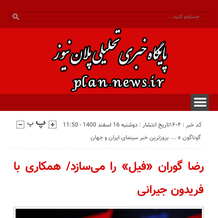
کد خبر : 1604
تاریخ انتشار : دوشنبه 16 اسفند 1400 - 11:50
گوناگون
«
بروزترین خبر سینمای ایران و جهان ...
رضا گوران «فیل» را می‌سازد/ همکاری با
فریدون جیرانی