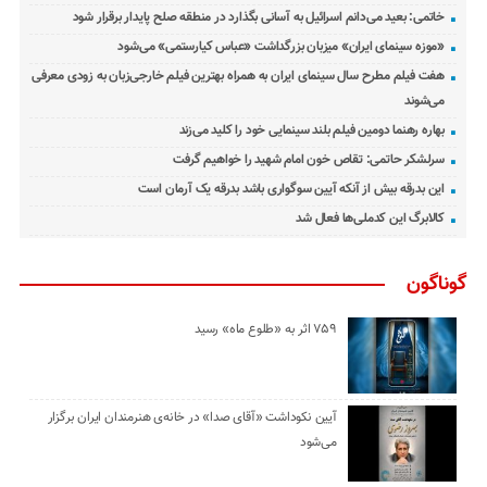
خاتمی: بعید می‌دانم اسرائیل به آسانی بگذارد در منطقه صلح پایدار برقرار شود
«موزه سینمای ایران» میزبان بزرگداشت «عباس کیارستمی» می‌شود
هفت فیلم مطرح سال سینمای ایران به همراه بهترین فیلم خارجی‌زبان به زودی معرفی
می‌شوند
بهاره رهنما دومین فیلم بلند سینمایی خود را کلید می‌زند
سرلشکر حاتمی: تقاص خون امام شهید را خواهیم گرفت
این بدرقه بیش از آنکه آیین سوگواری باشد بدرقه یک آرمان است
کالابرگ این کدملی‌ها فعال شد
گوناگون
۷۵۹ اثر به «طلوع ماه» رسید
آیین نکوداشت «آقای صدا» در خانه‌ی هنرمندان ایران برگزار
می‌شود