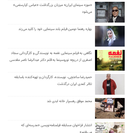
«موزه سینمای ایران» میزبان بزرگداشت «عباس کیارستمی»
می‌شود
بهاره رهنما دومین فیلم بلند سینمایی خود را کلید می‌زند
نگاهی به فیلم سینمایی نغمه به نویسندگی و کارگردانی سجاد
اصغری از دریچه نوروسینما به قلم دکتر عبدالرضا ناصر مقدسی
حمیدرضا ساعتچی، نویسنده، کارگردان و تهیه‌کننده باسابقه
تئاتر کمدی ایران درگذشت
محمد موفق رهسپار خانه ابدی شد
انتشار فراخوان مسابقه فیلمنامه‌نویسی «مدرسه‌ای که
می‌رفتم»