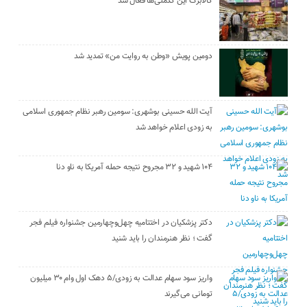
کالابرگ این کدملی‌ها فعال شد
دومین پویش «وطن به روایت من» تمدید شد
آیت الله حسینی بوشهری: سومین رهبر نظام جمهوری اسلامی
به زودی اعلام خواهد شد
۱۰۴ شهید و ۳۲ مجروح نتیجه حمله آمریکا به ناو دنا
دکتر پزشکیان در اختتامیه چهل‌وچهارمین جشنواره فیلم فجر
گفت ؛ نظر هنرمندان را باید شنید
واریز سود سهام عدالت به زودی/۵ دهک اول وام ۳۰ میلیون
تومانی می‌گیرند