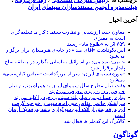
برچسب ها :
رئیس سازمان سینمایی
،
رائد فریدزاده
،
هیئت‌مدیره انجمن مستندسازان سینمای ایران
آخرین اخبار
معاون جدید ارزشیابی و نظارت سینما : کار ما تنظیم‌گری
است نه ممیزی
۷۵۹ اثر به «طلوع ماه» رسید
آیین نکوداشت «آقای صدا» در خانه‌ی هنرمندان ایران برگزار
می‌شود
خاتمی: بعید می‌دانم اسرائیل به آسانی بگذارد در منطقه صلح
پایدار برقرار شود
«موزه سینمای ایران» میزبان بزرگداشت «عباس کیارستمی»
می‌شود
هفت فیلم مطرح سال سینمای ایران به همراه بهترین فیلم
خارجی‌زبان به زودی معرفی می‌شوند
بهاره رهنما دومین فیلم بلند سینمایی خود را کلید می‌زند
سرلشکر حاتمی: تقاص خون امام شهید را خواهیم گرفت
این بدرقه بیش از آنکه آیین سوگواری باشد بدرقه یک آرمان
است
کالابرگ این کدملی‌ها فعال شد
گوناگون