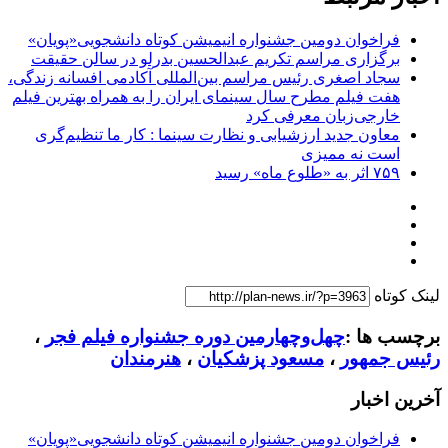
فراخوان دومین جشنواره انیمیشن کوتاه دانشجویی«پویان»
برگزاری مراسم تکریم عبدالحسین بدرلو در سالن حقیقت
سجاد اصغری رئیس مراسم بین‌المللی آکادمی افسانه زندگی،
هفت فیلم مطرح سال سینمای ایران را به همراه بهترین فیلم
خارجی‌زبان معرفی کرد
معاون جدید ارزشیابی و نظارت سینما : کار ما تنظیم‌گری
است نه ممیزی
۷۵۹ اثر به «طلوع ماه» رسید
لینک کوتاه
برچسب ها :
چهل‌وچهارمین دوره جشنواره فیلم فجر
،
رئیس جمهور
،
مسعود پزشکیان
،
هنرمندان
آخرین اخبار
فراخوان دومین جشنواره انیمیشن کوتاه دانشجویی«پویان»