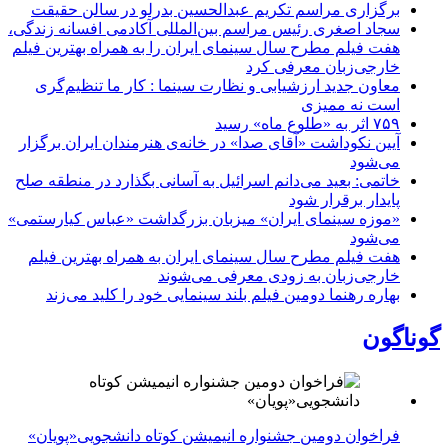
برگزاری مراسم تکریم عبدالحسین بدرلو در سالن حقیقت
سجاد اصغری رئیس مراسم بین‌المللی آکادمی افسانه زندگی،
هفت فیلم مطرح سال سینمای ایران را به همراه بهترین فیلم
خارجی‌زبان معرفی کرد
معاون جدید ارزشیابی و نظارت سینما : کار ما تنظیم‌گری
است نه ممیزی
۷۵۹ اثر به «طلوع ماه» رسید
آیین نکوداشت «آقای صدا» در خانه‌ی هنرمندان ایران برگزار
می‌شود
خاتمی: بعید می‌دانم اسرائیل به آسانی بگذارد در منطقه صلح
پایدار برقرار شود
«موزه سینمای ایران» میزبان بزرگداشت «عباس کیارستمی»
می‌شود
هفت فیلم مطرح سال سینمای ایران به همراه بهترین فیلم
خارجی‌زبان به زودی معرفی می‌شوند
بهاره رهنما دومین فیلم بلند سینمایی خود را کلید می‌زند
گوناگون
فراخوان دومین جشنواره انیمیشن کوتاه دانشجویی«پویان»