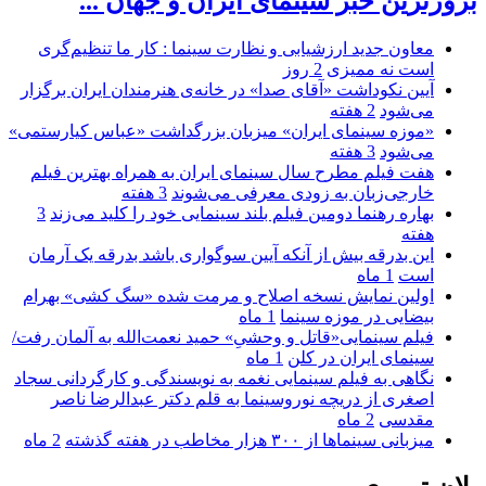
بروزترین خبر سینمای ایران و جهان ...
معاون جدید ارزشیابی و نظارت سینما : کار ما تنظیم‌گری
است نه ممیزی
2 روز
آیین نکوداشت «آقای صدا» در خانه‌ی هنرمندان ایران برگزار
می‌شود
2 هفته
«موزه سینمای ایران» میزبان بزرگداشت «عباس کیارستمی»
می‌شود
3 هفته
هفت فیلم مطرح سال سینمای ایران به همراه بهترین فیلم
خارجی‌زبان به زودی معرفی می‌شوند
3 هفته
بهاره رهنما دومین فیلم بلند سینمایی خود را کلید می‌زند
3
هفته
این بدرقه بیش از آنکه آیین سوگواری باشد بدرقه یک آرمان
است
1 ماه
اولین نمایش نسخه اصلاح و مرمت شده «سگ کشی» بهرام
بیضایی در موزه سینما
1 ماه
فیلم سینمایی«قاتل و وحشیِ» حمید نعمت‌الله به آلمان رفت/
سینمای ایران در کلن
1 ماه
نگاهی به فیلم سینمایی نغمه به نویسندگی و کارگردانی سجاد
اصغری از دریچه نوروسینما به قلم دکتر عبدالرضا ناصر
مقدسی
2 ماه
میزبانی سینماها از ۳۰۰ هزار مخاطب در هفته گذشته
2 ماه