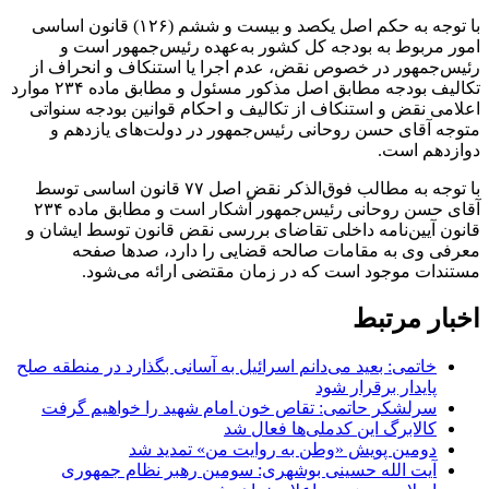
با توجه به حکم اصل یکصد و بیست و ششم (۱۲۶) قانون اساسی
امور مربوط به بودجه کل کشور به‌عهده رئیس‌جمهور است و
رئیس‌جمهور در خصوص نقض، عدم اجرا یا استنکاف و انحراف از
تکالیف بودجه مطابق اصل مذکور مسئول و مطابق ماده ۲۳۴ موارد
اعلامی نقض و استنکاف از تکالیف و احکام قوانین بودجه سنواتی
متوجه آقای حسن روحانی رئیس‌جمهور در دولت‌های یازدهم و
دوازدهم است.
با توجه به مطالب فوق‌الذکر نقض اصل ۷۷ قانون اساسی توسط
آقای حسن روحانی رئیس‌جمهور آشکار است و مطابق ماده ۲۳۴
قانون آیین‌نامه داخلی تقاضای بررسی نقض قانون توسط ایشان و
معرفی وی به مقامات صالحه قضایی را دارد، صدها صفحه
مستندات موجود است که در زمان مقتضی ارائه می‌شود.
اخبار مرتبط
خاتمی: بعید می‌دانم اسرائیل به آسانی بگذارد در منطقه صلح
پایدار برقرار شود
سرلشکر حاتمی: تقاص خون امام شهید را خواهیم گرفت
کالابرگ این کدملی‌ها فعال شد
دومین پویش «وطن به روایت من» تمدید شد
آیت الله حسینی بوشهری: سومین رهبر نظام جمهوری