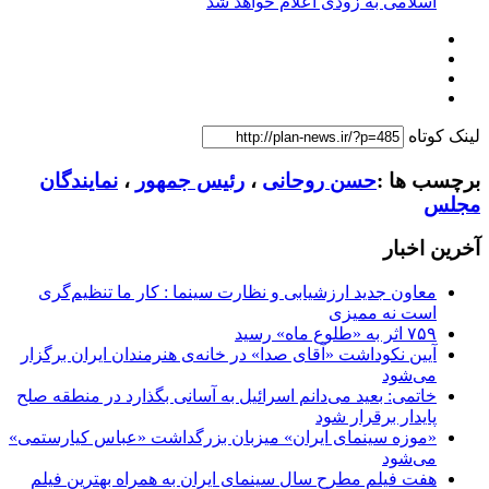
اسلامی به زودی اعلام خواهد شد
لینک کوتاه
برچسب ها :
حسن روحانی
،
رئیس جمهور
،
نمایندگان
مجلس
آخرین اخبار
معاون جدید ارزشیابی و نظارت سینما : کار ما تنظیم‌گری
است نه ممیزی
۷۵۹ اثر به «طلوع ماه» رسید
آیین نکوداشت «آقای صدا» در خانه‌ی هنرمندان ایران برگزار
می‌شود
خاتمی: بعید می‌دانم اسرائیل به آسانی بگذارد در منطقه صلح
پایدار برقرار شود
«موزه سینمای ایران» میزبان بزرگداشت «عباس کیارستمی»
می‌شود
هفت فیلم مطرح سال سینمای ایران به همراه بهترین فیلم