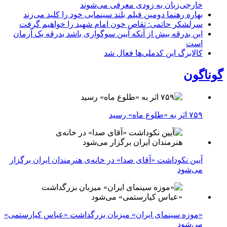
خارجی‌زبان به زودی معرفی می‌شوند
بهاره رهنما دومین فیلم بلند سینمایی خود را کلید می‌زند
سرلشکر حاتمی: تقاص خون امام شهید را خواهیم گرفت
این بدرقه بیش از آنکه آیین سوگواری باشد بدرقه یک آرمان
است
کالابرگ این کدملی‌ها فعال شد
گوناگون
۷۵۹ اثر به «طلوع ماه» رسید
آیین نکوداشت «آقای صدا» در خانه‌ی هنرمندان ایران برگزار
می‌شود
«موزه سینمای ایران» میزبان بزرگداشت «عباس کیارستمی»
می‌شود