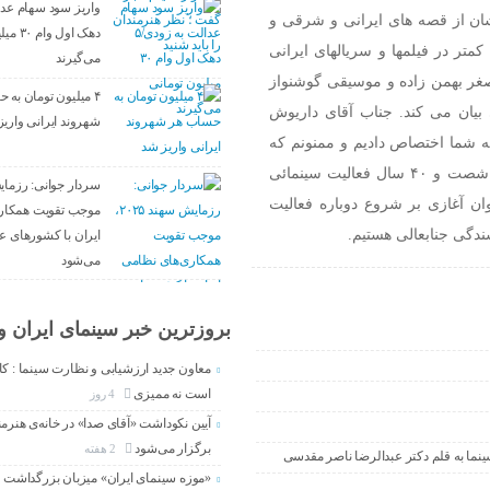
شان از قصه های ایرانی و شرقی و
دهک اول 
کمتر در فیلمها و سریالهای ایرانی
می‌گیرند
 اصغر بهمن زاده و موسیقی گوشنواز
۴ میلیون تومان به 
بیان می کند. جناب آقای داریوش
شهروند ایرانی واری
ه شما اختصاص دادیم و ممنونم که
دعوت ما را پذیرفتید. آقای فرهنگ شما با کارنامه آغازین خود دهه شصت و ۴۰ سال فعالیت سینمائی
ان آغازی بر شروع دوباره فعالیت
موجب تقویت همکار
ندگی جنابعالی هستیم.
ایران با کشور‌های 
می‌شود
بروزترین خبر سینمای ایران و 
معاون جدید ارزشیابی و نظارت سینما : کا
است نه ممیزی
4 روز
آیین نکوداشت «آقای صدا» در خانه‌ی هنرمن
برگزار می‌شود
2 هفته
ینما به قلم دکتر عبدالرضا ناصر مقدسی
«موزه سینمای ایران» میزبان بزرگداشت