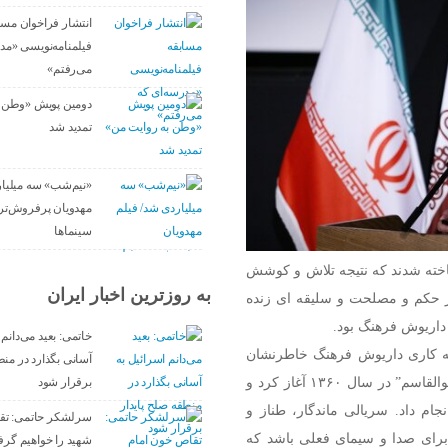
انتشار فراخوان مسا
فیلمنامه‌نویسی «مد
می‌رفتم»
دومین پویش «وطن ب
تمدید شد
«نیم‌شب» سه میلیار
مهدویان پرفروش‌تری
سینماها
ته شدند که نتیجه تلاش و کوشش
به روزترین اخبار ایران
 هر حکم و مصلحت و سلیقه ای زنده
 داریوش فرهنگ بود.
خاتمی: بعید می‌دانم 
امه کاری داریوش فرهنگ خاطرنشان
آسانی بگذارد در منط
کرد : او کارگردانی سینما را با ساخت فیلم نیمه بلند “رسول پسرابوالقاسم” در سال ۱۳۶۰ آغاز کرد و
برقرار شود
کارگردانی سریال “افسانه سلطان و شبان” را در سال ۶۲ انجام داد. سریالی ماندگار، طناز و
سرلشکر حاتمی: تق
رای صدا و سیمای فعلی باشد که
شهید را خواهیم گر