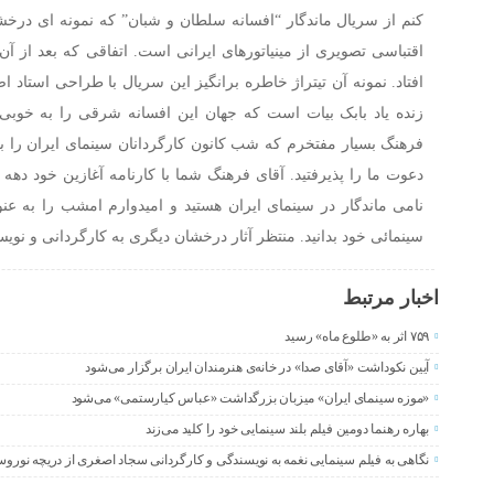
کنم از سریال ماندگار “افسانه سلطان و شبان” که نمونه ای درخ
اقتباسی تصویری از مینیاتورهای ایرانی است. اتفاقی که بعد از آن 
افتاد. نمونه آن تیتراژ خاطره برانگیز این سریال با طراحی استاد
زنده یاد بابک بیات است که جهان این افسانه شرقی را به خوبی 
فرهنگ بسیار مفتخرم که شب کانون کارگردانان سینمای ایران را ب
نامی ماندگار در سینمای ایران هستید و امیدوارم امشب را به عنو
سینمائی خود بدانید. منتظر آثار درخشان دیگری به کارگردانی و نویس
اخبار مرتبط
۷۵۹ اثر به «طلوع ماه» رسید
آیین نکوداشت «آقای صدا» در خانه‌ی هنرمندان ایران برگزار می‌شود
«موزه سینمای ایران» میزبان بزرگداشت «عباس کیارستمی» می‌شود
بهاره رهنما دومین فیلم بلند سینمایی خود را کلید می‌زند
نگاهی به فیلم سینمایی نغمه به نویسندگی و کارگردانی سجاد اصغری از دریچه نوروس