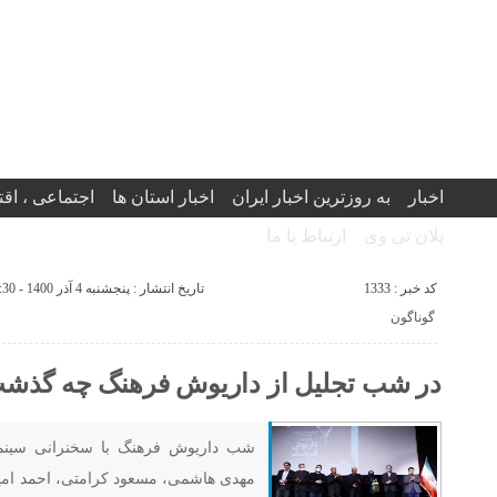
اخبار
به روزترین اخبار ایران
اخبار استان ها
اجتماعی ، اق
پلان تی وی
ارتباط با ما
کد خبر : 1333
تاریخ انتشار : پنجشنبه 4 آذر 1400 - 19:30
گوناگون
در شب تجلیل از داریوش فرهنگ چه گذش
شب داریوش فرهنگ با سخنرانی سینم
مهدی هاشمی، مسعود کرامتی، احمد امین