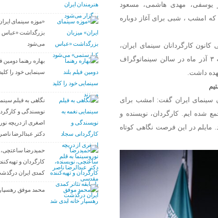
 یوسفی، مهدی هاشمی، مسعود
که امشب ، شبی برای آغاز دوباره
«موزه سینمای ایران
بزرگداشت «عباس 
می‌شود
 کانون کارگردانان سینمای ایران،
با حضور جمعی از سینماگران روز چهارشنبه ۳ آذر ماه در سالن سینماتوگراف
بهاره رهنما دومین فی
هده داشت.
سینمایی خود را کلید
یم
ن سینمای ایران گفت: امشب برای
نگاهی به فیلم سینما
نویسندگی و کارگرد
ع شده ایم. کارگردان، نویسنده و
اصغری از دریچه نورو
 مایلم در این فرصت نگاهی کوتاه
دکتر عبدالرضا ناص
حمیدرضا ساعتچی، ن
کارگردان و تهیه‌کننده
کمدی ایران درگذش
محمد موفق رهسپار 