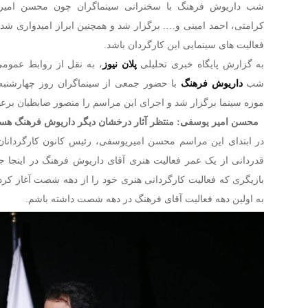
شب داریوش فرهنگ با سخنرانی سینماگران چون محسن امیر
کرامتی، احمد امینی و…. برگزار شد و همچنین ابراز امیدواری شد 
فعالیت های سینمایی این کارگردان باشد.
به گزارش پایگاه خبری تحلیلی
پلان نیوز
، به نقل از روابط عمومی
شب
داریوش فرهنگ
موزه سینما برگزار شد و اجرای این مراسم را منصور ضابطیان برع
محسن امیر یوسفی: منتظر آثار درخشان دیگر داریوش فرهنگ هست
در ابتدای این مراسم محسن امیریوسفی، رئیس کانون کارگردانا
قدردانی از یک عمر فعالیت هنری آقای داریوش فرهنگ در اینجا جم
بازیگری که فعالیت کارگردانی هنری خود را از دهه شصت آغاز کرد.
به اولین دهه فعالیت آقای فرهنگ در دهه شصت داشته باشم.