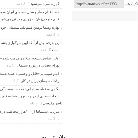
کیارستمی» می‌شود
3 هفته
نک کوتاه
هفت فیلم مطرح سال سینمای ایران به هم
فیلم خارجی‌زبان به زودی معرفی می‌شوند
بهاره رهنما دومین فیلم بلند سینمایی خود ر
3 هفته
این بدرقه بیش از آنکه آیین سوگواری باشد
است
1 ماه
اولین نمایش نسخه اصلاح و مرمت شده
بهرام بیضایی در موزه سینما
1 ماه
فیلم سینمایی«قاتل و وحشیِ» حمید نعمت‌ا
رفت/ سینمای ایران در کلن
2 ماه
نگاهی به فیلم سینمایی نغمه به نویسندگی 
سجاد اصغری از دریچه نوروسینما به قلم د
ناصر مقدسی
2 ماه
میزبانی سینماها از ۳۰۰ هزار مخاطب در هفته گذشته
2 ماه
پلان تی وی