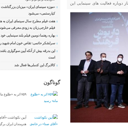
 دوباره فعالیت های سینمایی این
«موزه سینمای ایران» میزبان بزرگداشت
حلیلی پلان نیوز، به نقل از روابط
کیارستمی» می‌شود
، شب داریوش فرهنگ با
هفت فیلم مطرح سال سینمای ایران به هم
فیلم خارجی‌زبان به زودی معرفی می‌شوند
بهاره رهنما دومین فیلم بلند سینمایی خود ر
سرلشکر حاتمی: تقاص خون امام شهید را
این بدرقه بیش از آنکه آیین سوگواری باشد
است
کالابرگ این کدملی‌ها فعال شد
گوناگون
۷۵۹ اثر به «طلوع ماه» رسید
آیین نکوداشت «آقای 
هنرمندان ایران برگز