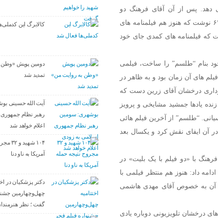
 دهد. پس از آن آقای فرهنگ دو
فیلمنامه ماندگار “اتوبوس” و “کفش های میرزانوروز” را در سال ۶۴ نوشت که هنوز هم فیلمنامه های
کالابرگ این کدملی‌ه
ت که فیلمنامه های کمدی جای خود
۶۵ اولین فیلم سینمائی خود بنام “طلسم” را ساخت، فیلمی
دومین پویش «وطن ب
تمدید شد
یلم های آن زمان بود و به ظاهر در
رداری درخشان آقای زرین دست که
آیت الله حسینی بو
زنده یادها جمشید مشایخی و پرویز
رهبر نظام جمهوری 
سیانی. “طلسم” از آخرین فیلم هائی
اعلام خواهد شد
ر آن ایفای نقش کرد و یکسال بعد
۱۰۴ شهید
آمریکا به ناو دنا
رهنگ با «دو فیلم با یک بلیت» در
امه داد: هنوز هم منتظر فیلمی با
دکتر پزشکیان در اخت
ران آن به خصوص آقای مهدی هاشمی
چهل‌وچهارمین جشنو
گفت ؛ نظر هنرمندان 
ی درخشان تلویزیونی دوباره یادی