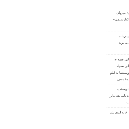
» میزبان
کیارستمی»
لم بلند
 می‌زند
یی نغمه به
انی سجاد
سینما به قلم
ر مقدسی
ویسنده،
 باسابقه تئاتر
ت
خانه ابدی شد