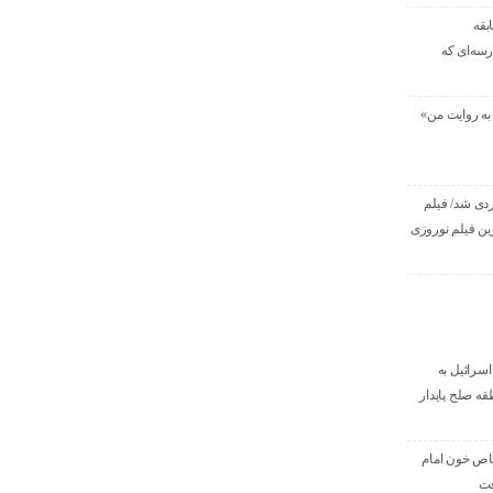
بقه
رسه‌ای که
ه روایت من»
دی شد/ فیلم
ن فیلم نوروزی
اسرائیل به
قه صلح پایدار
اص خون امام
فت