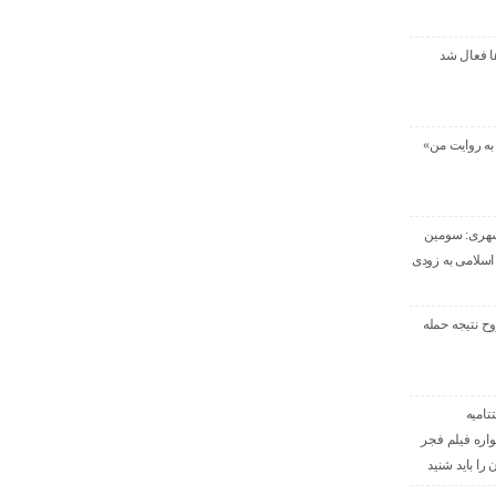
ا فعال شد
ه روایت من»
شهری: سومین
اسلامی به زودی
 و ۳۲ مجروح نتیجه حمله
تامیه
اره فیلم فجر
را باید شنید