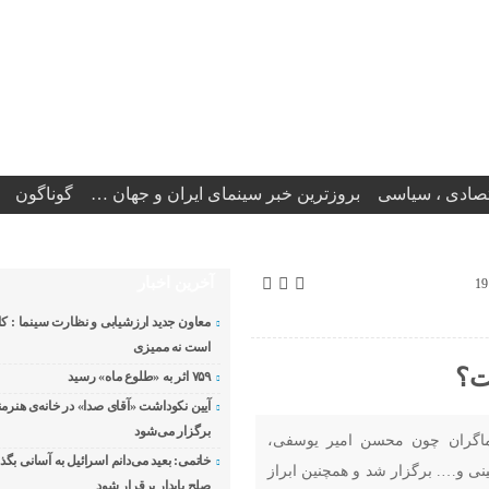
تصادی ، سیاسی
بروزترین خبر سینمای ایران و جهان …
گوناگون
آخرین اخبار
معاون جدید ارزشیابی و نظارت سینما : کا
است نه ممیزی
ت؟
۷۵۹ اثر به «طلوع ماه» رسید
آیین نکوداشت «آقای صدا» در خانه‌ی هنرمن
برگزار می‌شود
اگران چون محسن امیر یوسفی،
خاتمی: بعید می‌دانم اسرائیل به آسانی بگذ
ی و…. برگزار شد و همچنین ابراز
صلح پایدار برقرار شود