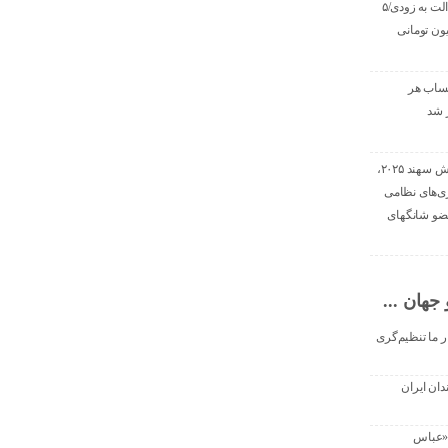
واریز سود سهام عدالت به زودی/۵
وام ۳۰ میلیون تومانی
حساب هر
ز شد
سردار جوانی: رزمایش سهند ۲۰۲۵،
ی‌های نظامی
عضو شانگهای
جهان ...
ر ما تنظیم‌گری
دان ایران
 «عباس