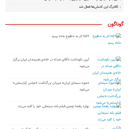
کالابرگ این کدملی‌ها فعال شد
گوناگون
۷۵۹ اثر به «طلوع ماه» رسید
آیین نکوداشت «آقای صدا» در خانه‌ی هنرمندان ایران برگزار
می‌شود
«موزه سینمای ایران» میزبان بزرگداشت «عباس کیارستمی»
می‌شود
بهاره رهنما دومین فیلم بلند سینمایی خود را کلید می‌زند