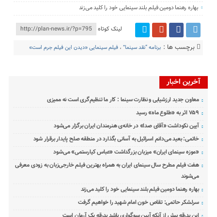
بهاره رهنما دومین فیلم بلند سینمایی خود را کلید می‌زند
لینک کوتاه
برچسب ها :
برنامه “نقد سینما”
،
فیلم سینمایی «دیدن این فیلم جرم است»
آخرین اخبار
معاون جدید ارزشیابی و نظارت سینما : کار ما تنظیم‌گری است نه ممیزی
۷۵۹ اثر به «طلوع ماه» رسید
آیین نکوداشت «آقای صدا» در خانه‌ی هنرمندان ایران برگزار می‌شود
خاتمی: بعید می‌دانم اسرائیل به آسانی بگذارد در منطقه صلح پایدار برقرار شود
«موزه سینمای ایران» میزبان بزرگداشت «عباس کیارستمی» می‌شود
هفت فیلم مطرح سال سینمای ایران به همراه بهترین فیلم خارجی‌زبان به زودی معرفی
می‌شوند
بهاره رهنما دومین فیلم بلند سینمایی خود را کلید می‌زند
سرلشکر حاتمی: تقاص خون امام شهید را خواهیم گرفت
این بدرقه بیش از آنکه آیین سوگواری باشد بدرقه یک آرمان است