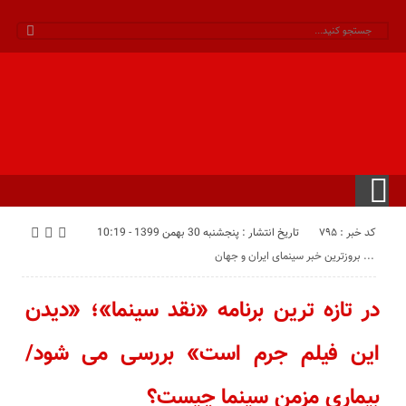
کد خبر : 795
تاریخ انتشار : پنجشنبه 30 بهمن 1399 - 10:19
بروزترین خبر سینمای ایران و جهان ...
در تازه ترین برنامه «نقد سینما»؛ «دیدن
این فیلم جرم است» بررسی می شود/
بیماری مزمن سینما چیست؟