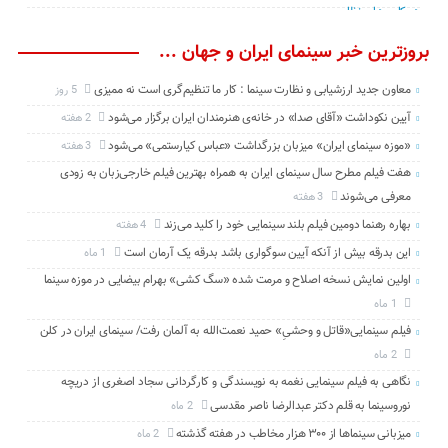
بروزترین خبر سینمای ایران و جهان ...
معاون جدید ارزشیابی و نظارت سینما : کار ما تنظیم‌گری است نه ممیزی
5 روز
آیین نکوداشت «آقای صدا» در خانه‌ی هنرمندان ایران برگزار می‌شود
2 هفته
«موزه سینمای ایران» میزبان بزرگداشت «عباس کیارستمی» می‌شود
3 هفته
هفت فیلم مطرح سال سینمای ایران به همراه بهترین فیلم خارجی‌زبان به زودی
معرفی می‌شوند
3 هفته
بهاره رهنما دومین فیلم بلند سینمایی خود را کلید می‌زند
4 هفته
این بدرقه بیش از آنکه آیین سوگواری باشد بدرقه یک آرمان است
1 ماه
اولین نمایش نسخه اصلاح و مرمت شده «سگ کشی» بهرام بیضایی در موزه سینما
1 ماه
فیلم سینمایی«قاتل و وحشیِ» حمید نعمت‌الله به آلمان رفت/ سینمای ایران در کلن
2 ماه
نگاهی به فیلم سینمایی نغمه به نویسندگی و کارگردانی سجاد اصغری از دریچه
نوروسینما به قلم دکتر عبدالرضا ناصر مقدسی
2 ماه
میزبانی سینماها از ۳۰۰ هزار مخاطب در هفته گذشته
2 ماه