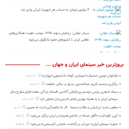
۴ میلیون تومان به حساب هر شهروند ایرانی واریز شد
سردار جوانی: رزمایش سهند ۲۰۲۵، موجب تقویت همکاری‌های
نظامی ایران با کشور‌های عضو شانگهای می‌شود
بروزترین خبر سینمای ایران و جهان ...
فراخوان دومین جشنواره انیمیشن کوتاه دانشجویی«پویان»
5 ساعت
برگزاری مراسم تکریم عبدالحسین بدرلو در سالن حقیقت
5 ساعت
سجاد اصغری رئیس مراسم بین‌المللی آکادمی افسانه زندگی، هفت فیلم مطرح سال
سینمای ایران را به همراه بهترین فیلم خارجی‌زبان معرفی کرد
20 ساعت
معاون جدید ارزشیابی و نظارت سینما : کار ما تنظیم‌گری است نه ممیزی
6 روز
آیین نکوداشت «آقای صدا» در خانه‌ی هنرمندان ایران برگزار می‌شود
2 هفته
«موزه سینمای ایران» میزبان بزرگداشت «عباس کیارستمی» می‌شود
3 هفته