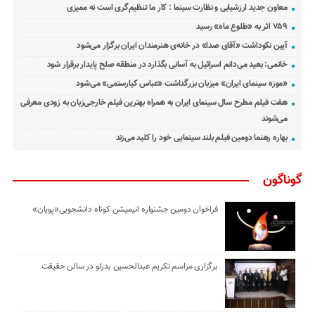
معاون جدید ارزشیابی و نظارت سینما : کار ما تنظیم‌گری است نه ممیزی
۷۵۹ اثر به «طلوع ماه» رسید
آیین نکوداشت «آقای صدا» در خانه‌ی هنرمندان ایران برگزار می‌شود
خاتمی: بعید می‌دانم اسرائیل به آسانی بگذارد در منطقه صلح پایدار برقرار شود
«موزه سینمای ایران» میزبان بزرگداشت «عباس کیارستمی» می‌شود
هفت فیلم مطرح سال سینمای ایران به همراه بهترین فیلم خارجی‌زبان به زودی معرفی
می‌شوند
بهاره رهنما دومین فیلم بلند سینمایی خود را کلید می‌زند
گوناگون
فراخوان دومین جشنواره انیمیشن کوتاه دانشجویی«پویان»
برگزاری مراسم تکریم عبدالحسین بدرلو در سالن حقیقت