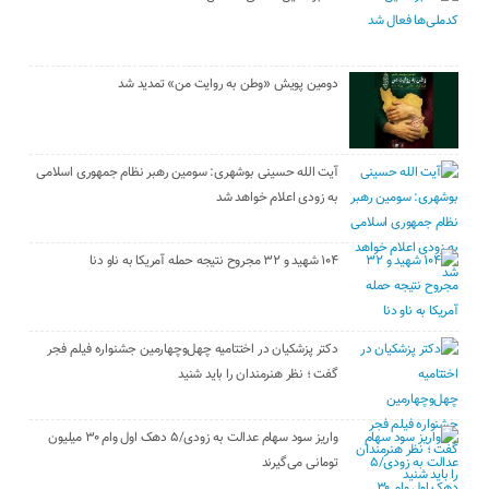
دومین پویش «وطن به روایت من» تمدید شد
آیت الله حسینی بوشهری: سومین رهبر نظام جمهوری اسلامی
به زودی اعلام خواهد شد
۱۰۴ شهید و ۳۲ مجروح نتیجه حمله آمریکا به ناو دنا
دکتر پزشکیان در اختتامیه چهل‌وچهارمین جشنواره فیلم فجر
گفت ؛ نظر هنرمندان را باید شنید
واریز سود سهام عدالت به زودی/۵ دهک اول وام ۳۰ میلیون
تومانی می‌گیرند