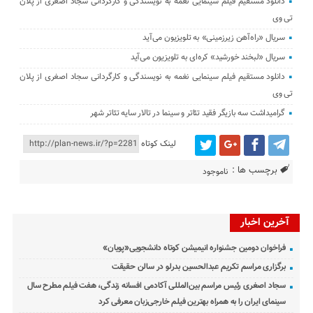
دانلود مستقیم فیلم سینمایی نغمه به نویسندگی و کارگردانی سجاد اصغری از پلان
تی وی
سریال «راه‌آهن زیرزمینی» به تلویزیون می‌آید
سریال «لبخند خورشید» کره‌ای‌ به تلویزیون می‌آید
دانلود مستقیم فیلم سینمایی نغمه به نویسندگی و کارگردانی سجاد اصغری از پلان
تی وی
گرامیداشت سه بازیگر فقید تئاتر و سینما در تالار سایه تئاتر شهر
لینک کوتاه
برچسب ها :
ناموجود
آخرین اخبار
فراخوان دومین جشنواره انیمیشن کوتاه دانشجویی«پویان»
برگزاری مراسم تکریم عبدالحسین بدرلو در سالن حقیقت
سجاد اصغری رئیس مراسم بین‌المللی آکادمی افسانه زندگی، هفت فیلم مطرح سال
سینمای ایران را به همراه بهترین فیلم خارجی‌زبان معرفی کرد