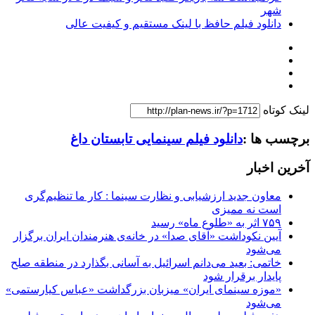
شهر
دانلود فیلم حافظ با لینک مستقیم و کیفیت عالی
لینک کوتاه
برچسب ها :
دانلود فیلم سینمایی تابستان داغ
آخرین اخبار
معاون جدید ارزشیابی و نظارت سینما : کار ما تنظیم‌گری
است نه ممیزی
۷۵۹ اثر به «طلوع ماه» رسید
آیین نکوداشت «آقای صدا» در خانه‌ی هنرمندان ایران برگزار
می‌شود
خاتمی: بعید می‌دانم اسرائیل به آسانی بگذارد در منطقه صلح
پایدار برقرار شود
«موزه سینمای ایران» میزبان بزرگداشت «عباس کیارستمی»
می‌شود