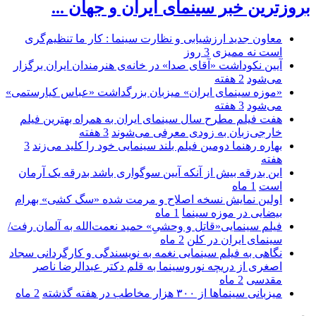
بروزترین خبر سینمای ایران و جهان ...
معاون جدید ارزشیابی و نظارت سینما : کار ما تنظیم‌گری
است نه ممیزی
3 روز
آیین نکوداشت «آقای صدا» در خانه‌ی هنرمندان ایران برگزار
می‌شود
2 هفته
«موزه سینمای ایران» میزبان بزرگداشت «عباس کیارستمی»
می‌شود
3 هفته
هفت فیلم مطرح سال سینمای ایران به همراه بهترین فیلم
خارجی‌زبان به زودی معرفی می‌شوند
3 هفته
بهاره رهنما دومین فیلم بلند سینمایی خود را کلید می‌زند
3
هفته
این بدرقه بیش از آنکه آیین سوگواری باشد بدرقه یک آرمان
است
1 ماه
اولین نمایش نسخه اصلاح و مرمت شده «سگ کشی» بهرام
بیضایی در موزه سینما
1 ماه
فیلم سینمایی«قاتل و وحشیِ» حمید نعمت‌الله به آلمان رفت/
سینمای ایران در کلن
2 ماه
نگاهی به فیلم سینمایی نغمه به نویسندگی و کارگردانی سجاد
اصغری از دریچه نوروسینما به قلم دکتر عبدالرضا ناصر
مقدسی
2 ماه
میزبانی سینماها از ۳۰۰ هزار مخاطب در هفته گذشته
2 ماه