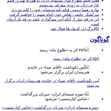
هفت فیلم مطرح سال سینمای ایران به همراه بهترین فیلم
خارجی‌زبان به زودی معرفی می‌شوند
بهاره رهنما دومین فیلم بلند سینمایی خود را کلید می‌زند
سرلشکر حاتمی: تقاص خون امام شهید را خواهیم گرفت
این بدرقه بیش از آنکه آیین سوگواری باشد بدرقه یک آرمان
است
کالابرگ این کدملی‌ها فعال شد
گوناگون
۷۵۹ اثر به «طلوع ماه» رسید
آیین نکوداشت «آقای صدا» در خانه‌ی هنرمندان ایران برگزار
می‌شود
«موزه سینمای ایران» میزبان بزرگداشت «عباس کیارستمی»