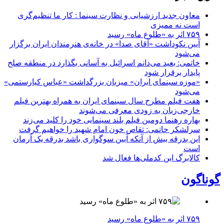
معاون جدید ارزشیابی و نظارت سینما : کار ما تنظیم‌گری
است نه ممیزی
۷۵۹ اثر به «طلوع ماه» رسید
آیین نکوداشت «آقای صدا» در خانه‌ی هنرمندان ایران برگزار
می‌شود
خاتمی: بعید می‌دانم اسرائیل به آسانی بگذارد در منطقه صلح
پایدار برقرار شود
«موزه سینمای ایران» میزبان بزرگداشت «عباس کیارستمی»
می‌شود
هفت فیلم مطرح سال سینمای ایران به همراه بهترین فیلم
خارجی‌زبان به زودی معرفی می‌شوند
بهاره رهنما دومین فیلم بلند سینمایی خود را کلید می‌زند
سرلشکر حاتمی: تقاص خون امام شهید را خواهیم گرفت
این بدرقه بیش از آنکه آیین سوگواری باشد بدرقه یک آرمان
است
کالابرگ این کدملی‌ها فعال شد
گوناگون
۷۵۹ اثر به «طلوع ماه» رسید