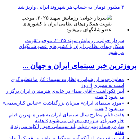
۴ میلیون تومان به حساب هر شهروند ایرانی واریز شد
سردار جوانی: رزمایش سهند ۲۰۲۵، موجب تقویت
همکاری‌های نظامی ایران با کشور‌های عضو شانگهای
می‌شود
بروزترین خبر سینمای ایران و جهان ...
معاون جدید ارزشیابی و نظارت سینما : کار ما تنظیم‌گری
است نه ممیزی
4 روز
آیین نکوداشت «آقای صدا» در خانه‌ی هنرمندان ایران برگزار
می‌شود
2 هفته
«موزه سینمای ایران» میزبان بزرگداشت «عباس کیارستمی»
می‌شود
3 هفته
هفت فیلم مطرح سال سینمای ایران به همراه بهترین فیلم
خارجی‌زبان به زودی معرفی می‌شوند
3 هفته
بهاره رهنما دومین فیلم بلند سینمایی خود را کلید می‌زند
4
هفته
این بدرقه بیش از آنکه آیین سوگواری باشد بدرقه یک آرمان