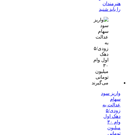
هنرمندان
را باید شنید
واریز سود
سهام
عدالت به
زودی/۵
دهک اول
وام ۳۰
میلیون
تومانی