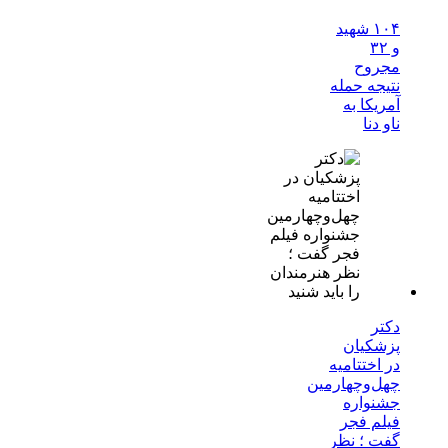
۱۰۴ شهید
و ۳۲
مجروح
نتیجه حمله
آمریکا به
ناو دنا
دکتر
پزشکیان
در اختتامیه
چهل‌وچهارمین
جشنواره
فیلم فجر
گفت ؛ نظر