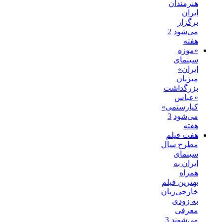
هنرمندان
ایران
برگزار
می‌شود
2
هفته
«موزه
سینمای
ایران»
میزبان
بزرگداشت
«عباس
کیارستمی»
می‌شود
3
هفته
هفت فیلم
مطرح سال
سینمای
ایران به
همراه
بهترین فیلم
خارجی‌زبان
به زودی
معرفی
می‌شوند
3