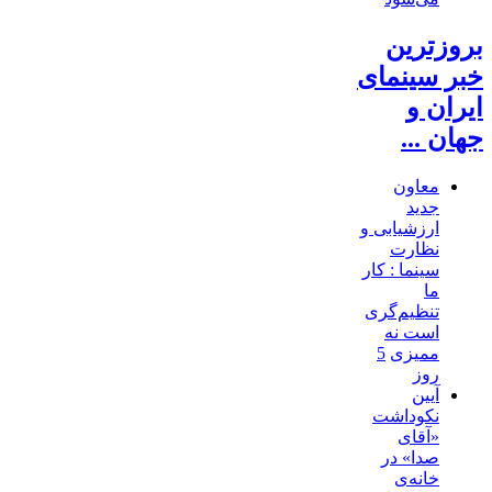
بروزترین
خبر سینمای
ایران و
جهان ...
معاون
جدید
ارزشیابی و
نظارت
سینما : کار
ما
تنظیم‌گری
است نه
ممیزی
5
روز
آیین
نکوداشت
«آقای
صدا» در
خانه‌ی