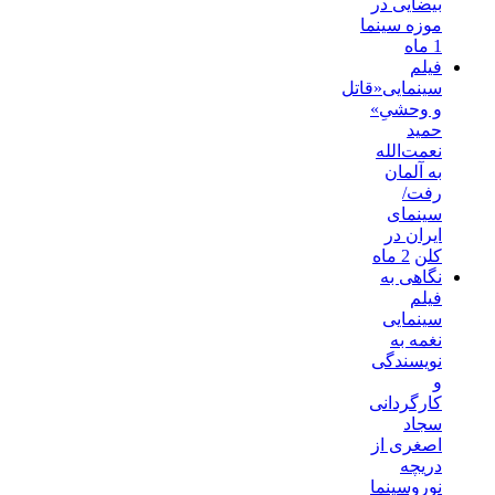
بیضایی در
موزه سینما
1 ماه
فیلم
سینمایی«قاتل
و وحشیِ»
حمید
نعمت‌الله
به آلمان
رفت/
سینمای
ایران در
کلن
2 ماه
نگاهی به
فیلم
سینمایی
نغمه به
نویسندگی
و
کارگردانی
سجاد
اصغری از
دریچه
نوروسینما