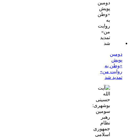
دومین
پویش
«وطن به
روایت من»
تمدید شد