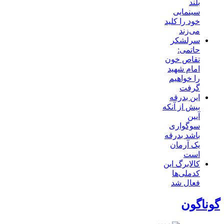
بلند
سینمایی
خود را کلید
می‌زند
سرلشکر
حاتمی:
تقاص خون
امام شهید
را خواهیم
گرفت
این بدرقه
بیش از آنکه
آیین
سوگواری
باشد بدرقه
یک آرمان
است
کالابرگ این
کدملی‌ها
فعال شد
گوناگون