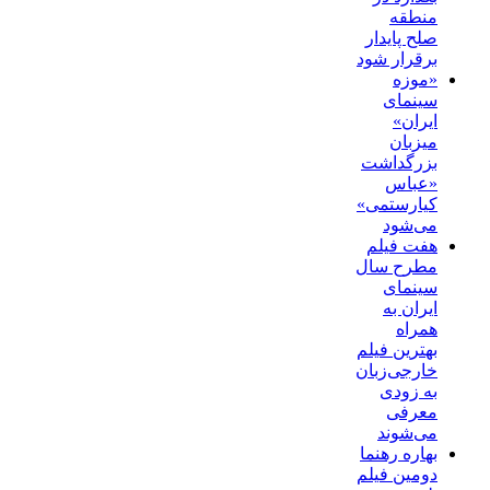
منطقه
صلح پایدار
برقرار شود
«موزه
سینمای
ایران»
میزبان
بزرگداشت
«عباس
کیارستمی»
می‌شود
هفت فیلم
مطرح سال
سینمای
ایران به
همراه
بهترین فیلم
خارجی‌زبان
به زودی
معرفی
می‌شوند
بهاره رهنما
دومین فیلم