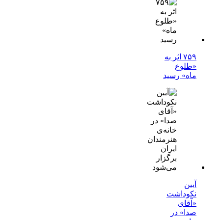
۷۵۹ اثر به
«طلوع
ماه» رسید
آیین
نکوداشت
«آقای
صدا» در