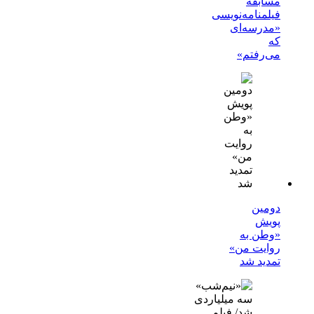
مسابقه
فیلمنامه‌نویسی
«مدرسه‌ای
که
می‌رفتم»
دومین
پویش
«وطن به
روایت من»
تمدید شد