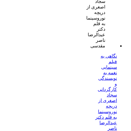
نگاهی به
فیلم
سینمایی
نغمه به
نویسندگی
و
کارگردانی
سجاد
اصغری از
دریچه
نوروسینما
به قلم دکتر
عبدالرضا
ناصر