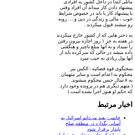
مانلی ابتدا در داخل کشور به افرادی
پیشنهاد دادن کار میداند آن افراد وقتی
با پیشنهاد کار با باند در خصوص شرایط
خوب ، مالی و زندگی در دبی و ‌… روبه
رو میشند قبول میکردند .
به دختر هایی که از کشور خارج میکردند
در هفته به جز ۱ روز اجازه بیرون رفتن
را نمیداد و به آنها مبلغ ناچیز و هنگفتی
داده میشد در حالی که سرکرده باند از
آنها پول زیادی به جیب میزد
سخنگوی قوه قضائیه : الکس نیز
محکوم به اعدام است و سایر متهمان
به ۸ سال حبس محکوم میشوند.
( متهم دیگری هم در پرونده وجود دارد
که حکم او هنوز اجرا نشده است )
اخبار مرتبط
خاتمی: بعید می‌دانم اسرائیل به
آسانی بگذارد در منطقه صلح
پایدار برقرار شود
سرلشکر حاتمی: تقاص خون امام