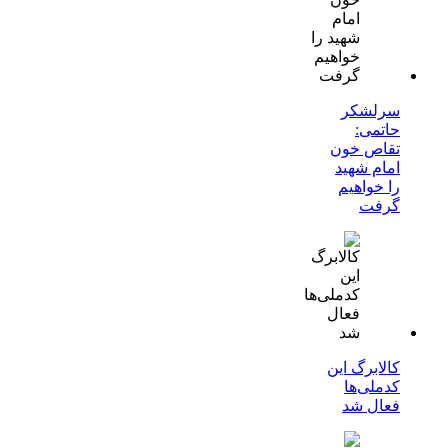
سرلشکر
حاتمی:
تقاص خون
امام شهید
را خواهیم
گرفت
کالابرگ این
کدملی‌ها
فعال شد