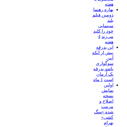
هفته
بهاره رهنما
دومین فیلم
بلند
سینمایی
خود را کلید
می‌زند
4
هفته
این بدرقه
بیش از آنکه
آیین
سوگواری
باشد بدرقه
یک آرمان
است
1 ماه
اولین
نمایش
نسخه
اصلاح و
مرمت
شده «سگ
کشی»
بهرام