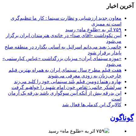
آخرین اخبار
معاون جدید ارزشیابی و نظارت سینما : کار ما تنظیم‌گری
است نه ممیزی
۷۵۹ اثر به «طلوع ماه» رسید
آیین نکوداشت «آقای صدا» در خانه‌ی هنرمندان ایران برگزار
می‌شود
خاتمی: بعید می‌دانم اسرائیل به آسانی بگذارد در منطقه صلح
پایدار برقرار شود
«موزه سینمای ایران» میزبان بزرگداشت «عباس کیارستمی»
می‌شود
هفت فیلم مطرح سال سینمای ایران به همراه بهترین فیلم
خارجی‌زبان به زودی معرفی می‌شوند
بهاره رهنما دومین فیلم بلند سینمایی خود را کلید می‌زند
سرلشکر حاتمی: تقاص خون امام شهید را خواهیم گرفت
این بدرقه بیش از آنکه آیین سوگواری باشد بدرقه یک آرمان
است
کالابرگ این کدملی‌ها فعال شد
گوناگون