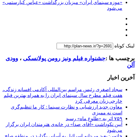
«موزه سینمای ایران» میزبان بزرگداشت «عباس کیارستمی»
می‌شود
لینک کوتاه
برچسب ها :
جشنواره فیلم ونیز رومن پولانسکی
،
وودی
آلن
آخرین اخبار
سجاد اصغری رئیس مراسم بین‌المللی آکادمی افسانه زندگی،
هفت فیلم مطرح سال سینمای ایران را به همراه بهترین فیلم
خارجی‌زبان معرفی کرد
معاون جدید ارزشیابی و نظارت سینما : کار ما تنظیم‌گری
است نه ممیزی
۷۵۹ اثر به «طلوع ماه» رسید
آیین نکوداشت «آقای صدا» در خانه‌ی هنرمندان ایران برگزار
می‌شود
خاتمی: بعید می‌دانم اسرائیل به آسانی بگذارد در منطقه صلح