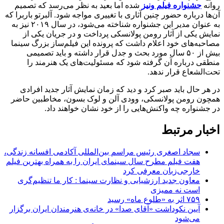
روانه
جشنواره فیلم ونیز
شده اما بعید به نظر می‌رسد که تصمیم
آن‌ها درباره حضور چنین آثاری با تغییری مواجه شود. آلبرتو باربرا که
به عنوان مدیر این جشنواره شناخته می‌شود، در سال ۲۰۱۹ نیز به
نمایش یکی از آثار رومن پولانسکی پرداخت و در جریان یکی از
مصاحبه‌های خود اعلام داشت که پرونده این فیلم‌ساز بزرگ سینما
بیش از ۵۰ سال مورد بحث و جدل قرار داشته و باید تصمیمی
منطقی درباره آن گرفته شود که مسئولیت‌های یک هنرمند را
تحت‌الشعاع قرار ندهد.
در هر حال باید صبر کرد و دید که زمان نمایش آثار جدید افرادی
همچون رومن پولانسکی، وودی آلن و لوک بسون، مخاطبین حاضر
در جشنواره چه واکنش‌هایی را از خود نشان خواهند داد.
اخبار مرتبط
سجاد اصغری رئیس مراسم بین‌المللی آکادمی افسانه زندگی،
هفت فیلم مطرح سال سینمای ایران را به همراه بهترین فیلم
خارجی‌زبان معرفی کرد
معاون جدید ارزشیابی و نظارت سینما : کار ما تنظیم‌گری
است نه ممیزی
۷۵۹ اثر به «طلوع ماه» رسید
آیین نکوداشت «آقای صدا» در خانه‌ی هنرمندان ایران برگزار
می‌شود