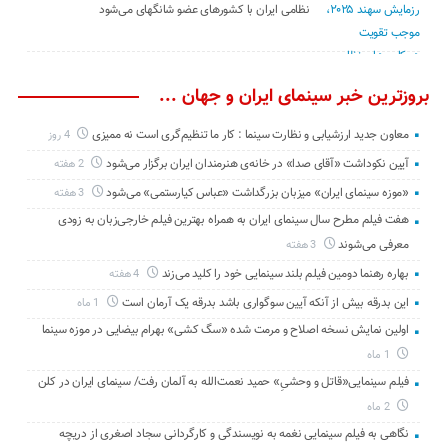
نظامی ایران با کشور‌های عضو شانگهای می‌شود
بروزترین خبر سینمای ایران و جهان ...
معاون جدید ارزشیابی و نظارت سینما : کار ما تنظیم‌گری است نه ممیزی
4 روز
آیین نکوداشت «آقای صدا» در خانه‌ی هنرمندان ایران برگزار می‌شود
2 هفته
«موزه سینمای ایران» میزبان بزرگداشت «عباس کیارستمی» می‌شود
3 هفته
هفت فیلم مطرح سال سینمای ایران به همراه بهترین فیلم خارجی‌زبان به زودی
معرفی می‌شوند
3 هفته
بهاره رهنما دومین فیلم بلند سینمایی خود را کلید می‌زند
4 هفته
این بدرقه بیش از آنکه آیین سوگواری باشد بدرقه یک آرمان است
1 ماه
اولین نمایش نسخه اصلاح و مرمت شده «سگ کشی» بهرام بیضایی در موزه سینما
1 ماه
فیلم سینمایی«قاتل و وحشیِ» حمید نعمت‌الله به آلمان رفت/ سینمای ایران در کلن
2 ماه
نگاهی به فیلم سینمایی نغمه به نویسندگی و کارگردانی سجاد اصغری از دریچه