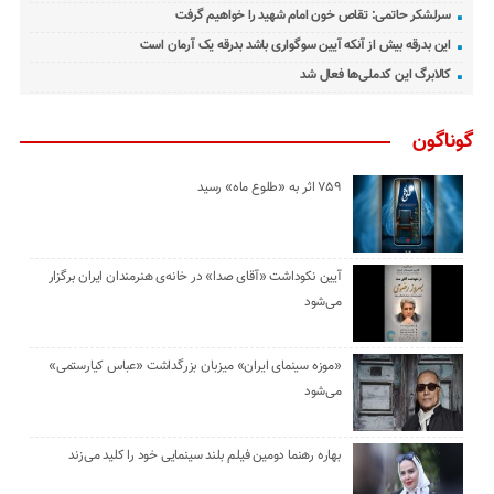
سرلشکر حاتمی: تقاص خون امام شهید را خواهیم گرفت
این بدرقه بیش از آنکه آیین سوگواری باشد بدرقه یک آرمان است
کالابرگ این کدملی‌ها فعال شد
گوناگون
۷۵۹ اثر به «طلوع ماه» رسید
آیین نکوداشت «آقای صدا» در خانه‌ی هنرمندان ایران برگزار
می‌شود
«موزه سینمای ایران» میزبان بزرگداشت «عباس کیارستمی»
می‌شود
بهاره رهنما دومین فیلم بلند سینمایی خود را کلید می‌زند