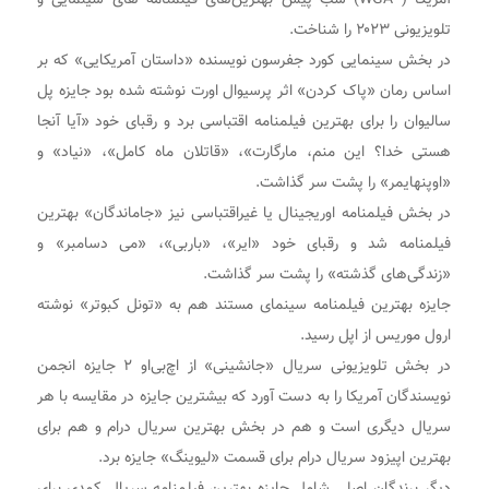
تلویزیونی ۲۰۲۳ را شناخت.
در بخش سینمایی کورد جفرسون نویسنده «داستان آمریکایی» که بر
اساس رمان «پاک کردن» اثر پرسیوال اورت نوشته شده بود جایزه پل
سالیوان را برای بهترین فیلمنامه اقتباسی برد و رقبای خود «آیا آنجا
هستی خدا؟ این منم، مارگارت»، «قاتلان ماه کامل»، «نیاد» و
«اوپنهایمر» را پشت سر گذاشت.
در بخش فیلمنامه اوریجینال یا غیراقتباسی نیز «جاماندگان» بهترین
فیلمنامه شد و رقبای خود «ایر»، «باربی»، «می دسامبر» و
«زندگی‌های گذشته» را پشت سر گذاشت.
جایزه بهترین فیلمنامه سینمای مستند هم به «تونل کبوتر» نوشته
ارول موریس از اپل رسید.
در بخش تلویزیونی سریال «جانشینی» از اچ‌بی‌او ۲ جایزه انجمن
نویسندگان آمریکا را به دست آورد که بیشترین جایزه در مقایسه با هر
سریال دیگری است و هم در بخش بهترین سریال درام و هم برای
بهترین اپیزود سریال درام برای قسمت «لیوینگ» جایزه برد.
دیگر برندگان اصلی شامل جایزه بهترین فیلمنامه سریال کمدی برای