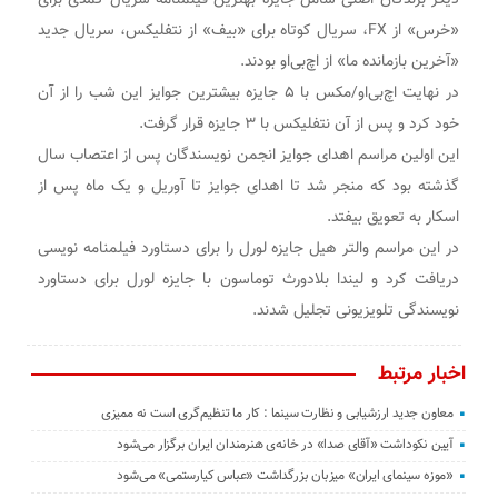
«خرس» از FX، سریال کوتاه برای «بیف» از نتفلیکس، سریال جدید
«آخرین بازمانده ما» از اچ‌بی‌او بودند.
در نهایت اچ‌بی‌او/مکس با ۵ جایزه بیشترین جوایز این شب را از آن
خود کرد و پس از آن نتفلیکس با ۳ جایزه قرار گرفت.
این اولین مراسم اهدای جوایز انجمن نویسندگان پس از اعتصاب سال
گذشته بود که منجر شد تا اهدای جوایز تا آوریل و یک ماه پس از
اسکار به تعویق بیفتد.
در این مراسم والتر هیل جایزه لورل را برای دستاورد فیلمنامه نویسی
دریافت کرد و لیندا بلادورث توماسون با جایزه لورل برای دستاورد
نویسندگی تلویزیونی تجلیل شدند.
اخبار مرتبط
معاون جدید ارزشیابی و نظارت سینما : کار ما تنظیم‌گری است نه ممیزی
آیین نکوداشت «آقای صدا» در خانه‌ی هنرمندان ایران برگزار می‌شود
«موزه سینمای ایران» میزبان بزرگداشت «عباس کیارستمی» می‌شود