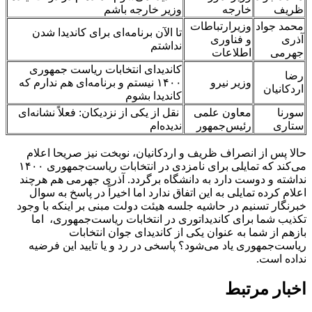
ظریف
خارجه
وزیر خارجه باشم
محمد جواد
وزیرارتباطات
تا الآن برنامه‌ای برای کاندیدا شدن
آذری
و فناوری
نداشتم
جهرمی
اطلاعات
کاندیدای انتخابات ریاست جمهوری
رضا
وزیر نیرو
۱۴۰۰ نیستم و برنامه‌ای هم ندارم که
اردکانیان
کاندیدا بشوم
سورنا
معاون علمی
نقل از یکی از نزدیکان: فعلاً نشانه‌ای
ستاری
رئیس‌جمهور
ندیده‌ام
حالا پس از انصراف ظریف و اردکانیان، نوبخت نیز صریحا اعلام
می‌کند که تمایلی برای نامزدی در انتخابات ریاست‌جمهوری ۱۴۰۰
نداشته و دوست دارد به دانشگاه برگردد. آذری جهرمی هم هرچند
اعلام کرده تمایلی به این اتفاق ندارد اما اخیراً در پاسخ به سوال
خبرنگار تسنیم در حاشیه جلسه هیئت دولت مبنی بر اینکه با وجود
تکذیب شما برای کاندیداتوری در انتخابات ریاست‌جمهوری، اما
بازهم از شما به عنوان یکی از کاندیدای جوان انتخابات
ریاست‌جمهوری یاد می‌شود؟ پاسخی در رد و یا تایید این فرضیه
نداده است.
اخبار مرتبط