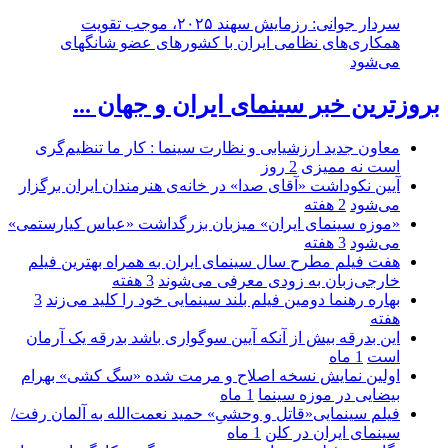
سردار جوانی: رزمایش سهند ۲۰۲۵، موجب تقویت
همکاری‌های نظامی ایران با کشور‌های عضو شانگهای
می‌شود
بروزترین خبر سینمای ایران و جهان ...
معاون جدید ارزشیابی و نظارت سینما : کار ما تنظیم‌گری
است نه ممیزی
2 روز
آیین نکوداشت «آقای صدا» در خانه‌ی هنرمندان ایران برگزار
می‌شود
2 هفته
«موزه سینمای ایران» میزبان بزرگداشت «عباس کیارستمی»
می‌شود
3 هفته
هفت فیلم مطرح سال سینمای ایران به همراه بهترین فیلم
خارجی‌زبان به زودی معرفی می‌شوند
3 هفته
بهاره رهنما دومین فیلم بلند سینمایی خود را کلید می‌زند
3
هفته
این بدرقه بیش از آنکه آیین سوگواری باشد بدرقه یک آرمان
است
1 ماه
اولین نمایش نسخه اصلاح و مرمت شده «سگ کشی» بهرام
بیضایی در موزه سینما
1 ماه
فیلم سینمایی«قاتل و وحشیِ» حمید نعمت‌الله به آلمان رفت/
سینمای ایران در کلن
1 ماه