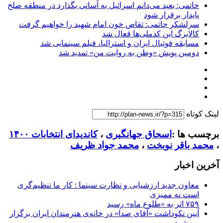
خاتمی: بعید می‌دانم اسرائیل به آسانی بگذارد در منطقه صلح
پایدار برقرار شود
سرلشکر حاتمی: تقاص خون امام شهید را خواهیم گرفت
کالابرگ این کدملی‌ها فعال شد
مسابقه فوتبال ایران و استرالیا، فیلم سینمایی شد
دومین پویش «وطن به روایت من» تمدید شد
لینک کوتاه
برچسب ها :
اسحاق جهانگیری
،
کاندیدای انتخابات ۱۴۰۰
،
محمد باقر نوبخت
،
محمد جواد ظریف
آخرین اخبار
معاون جدید ارزشیابی و نظارت سینما : کار ما تنظیم‌گری
است نه ممیزی
۷۵۹ اثر به «طلوع ماه» رسید
آیین نکوداشت «آقای صدا» در خانه‌ی هنرمندان ایران برگزار
می‌شود