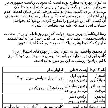
به‌عنوان چهره‌ای مطرح بوده است که سودای ریاست جمهوری در
سر دارد، اخیراً در گفت‌وگویی تلویزیونی گفته است: «تا الآن
برنامه‌ای برای کاندیدا شدن نداشتم هرچند که در همان لحظه اعلام
رأی اعتماد این زمزمه بین نمایندگان مجلس شروع شد. البته هدف
آن کسانی که این موضوع را مطرح کردند این بود که بخواهند
حسادت ایجاد کنند که علیه من فضاسازی شود.‌»
رضا اردکانیان
: وزیر نیروی دولت که این روزها نام او برای انتخابات
ریاست‌جمهوری مطرح می‌شود، می‌گوید:‌ خیر؛ من نه تنها تصمیم
ندارم که کاندیدا بشوم، بلکه تصمیم دارم که کاندیدا نشوم.
از
محمود واعظی
نیز به عنوان یکی از چهره‌های احتمالی برای
کاندیداتوری در انتخابات ریاست‌جمهوری نام برده می‌شود که وی
تاکنون پاسخ روشنی به این موضوع نداده است.
نام کاندیدا
پست فعلی
اظهار نظر
اسحاق
معاون اول
چرا سوال سیاسی می‌پرسید؟
جهانگیری
رئیس‌جمهور
محمدباقر
رئیس سازمان
به دانشگاه برمی‌گردم
نوبخت
برنامه و بودجه
محمود
رئیس دفتر
–
واعظی
رئیس‌جمهور
محمد جواد
وزیر امور
کاندید نمی‌شوم. آماده‌ام در دولت آینده