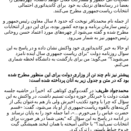
بعضاً در رسانه‌های نزدیک به خود برای کاندیداتوری احتمالی
انتخابات ریاست‌جمهوری مطرح می‌کنند.
از جمله نام محمدباقر نوبخت که حدود ۸ سال معاون رئیس‌جمهور و
رئیس سازمان برنامه و بودجه کشور بوده، برای این دور از انتخابات
مطرح شده و گفته می‌شود از چهره‌های مورد اعتماد حسن روحانی
رئیس‌جمهور نیز به شمار می‌رود.
او حالا به خبر کاندیداتوری خود واکنش نشان داده و در پاسخ به این
سوال روزنامه دولت “برای ریاست جمهوری سال آینده نامزد
می‌شوید؟” می‌گوید:‌ من برای بازگشت به دانشگاه لحظه شماری
می‌کنم.
پیشتر نیز نام چند تن از وزاری دولت برای این منظور مطرح شده
بود که در متن و جدول زیر به آنان پرداخته شده است:‌
محمدجواد ظریف
: در گفت‌وگوی کوتاهی که اخیراً در حاشیه جلسه
هیئت دولت با خبرنگار حوزه دولت تسنیم داشت، در واکنش به این
سؤال که چرا با وجود تکذیب اخیرش ولی باز هم به‌عنوان یکی از
گزینه‌های بالقوه ریاست‌جمهوری از او یاد می‌شود، گفت: «قسم
حضرت عباس را می‌خورم…»، اما جمله خود را به پایان نرساند و
در ادامه در پاسخ به این سؤال که “یعنی شما در هر صورت برای
انتخابات نمی‌آیید؟” با حالتی آمیخته با همان لبخند همیشگی گیت
خروج حیاط پاستور را ترک کرد.