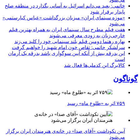
خاتمی: بعید می‌دانم اسرائیل به آسانی بگذارد در منطقه صلح
پایدار برقرار شود
«موزه سینمای ایران» میزبان بزرگداشت «عباس کیارستمی»
می‌شود
هفت فیلم مطرح سال سینمای ایران به همراه بهترین فیلم
خارجی‌زبان به زودی معرفی می‌شوند
بهاره رهنما دومین فیلم بلند سینمایی خود را کلید می‌زند
سرلشکر حاتمی: تقاص خون امام شهید را خواهیم گرفت
این بدرقه بیش از آنکه آیین سوگواری باشد بدرقه یک آرمان
است
کالابرگ این کدملی‌ها فعال شد
گوناگون
۷۵۹ اثر به «طلوع ماه» رسید
آیین نکوداشت «آقای صدا» در خانه‌ی هنرمندان ایران برگزار
می‌شود