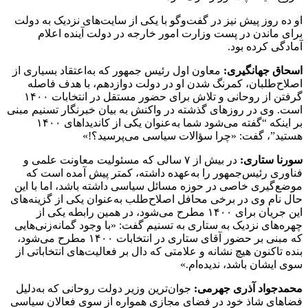
او ده روز پیش نیز در گفت‌و‌گو با یکی از سایت‌های نزدیک به دولت
برای ماندن در پست وزارت امور خارجه در دولت آینده اعلام
آمادگی کرده بود.
اسحاق جهانگیری:
معاون اول رئیس جمهور که به‌اعتقاد بسیاری از
اصلاح‌طلبان، کمرنگ شدن او در دولت دوازدهم، با هدف فاصله
گرفتن از روحانی و تلاش برای حضور مستقل در انتخابات ۱۴۰۰
است. وی در روزهای گذشته در واکنش به بیان خبرنگار تسنیم مبنی
بر اینکه “گفته می‌شود شما به‌عنوان یکی از کاندیداهای ۱۴۰۰
هستید”، گفت: «چرا سؤالات سیاسی می‌پرسید؟!»
سورنا ستاری:
در بیش از ۷ سالی که مسئولیت معاونت علمی و
فناوری رئیس‌جمهور را به‌عهده داشته، کمتر پیش آمده است که
موضع‌گیری خاصی در حوزه مسائل سیاسی داشته باشد، اما با این
حال نام وی در برخی محافل اصلاح‌طلب به‌عنوان یکی از گزینه‌های
این جریان برای ۱۴۰۰ مطرح می‌شود، در همین رابطه یکی از
چهره‌های نزدیک به ستاری به تسنیم گفت: «با وجود گمانه‌زنی‌هایی
که مبنی بر حضور آقای ستاری در انتخابات ۱۴۰۰ مطرح می‌شود،
بنده تاکنون هیچ نشانه و علامتی که دال بر فعالیت‌های انتخاباتی از
سوی ایشان باشد، ندیده‌ام.»
محمدجواد آذری جهرمی:
جوان‌ترین وزیر دولت روحانی که به‌دلیل
فضاهای شاذ خود در فضای مجازی همواره از سوی فعالان سیاسی