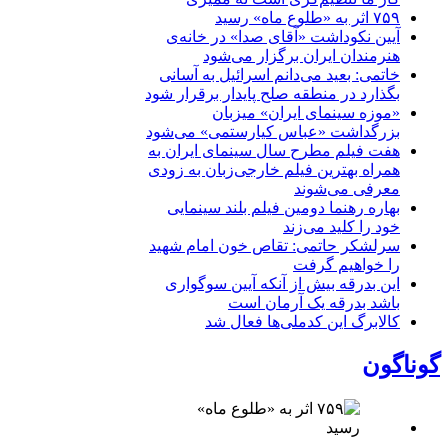
۷۵۹ اثر به «طلوع ماه» رسید
آیین نکوداشت «آقای صدا» در خانه‌ی
هنرمندان ایران برگزار می‌شود
خاتمی: بعید می‌دانم اسرائیل به آسانی
بگذارد در منطقه صلح پایدار برقرار شود
«موزه سینمای ایران» میزبان
بزرگداشت «عباس کیارستمی» می‌شود
هفت فیلم مطرح سال سینمای ایران به
همراه بهترین فیلم خارجی‌زبان به زودی
معرفی می‌شوند
بهاره رهنما دومین فیلم بلند سینمایی
خود را کلید می‌زند
سرلشکر حاتمی: تقاص خون امام شهید
را خواهیم گرفت
این بدرقه بیش از آنکه آیین سوگواری
باشد بدرقه یک آرمان است
کالابرگ این کدملی‌ها فعال شد
گوناگون