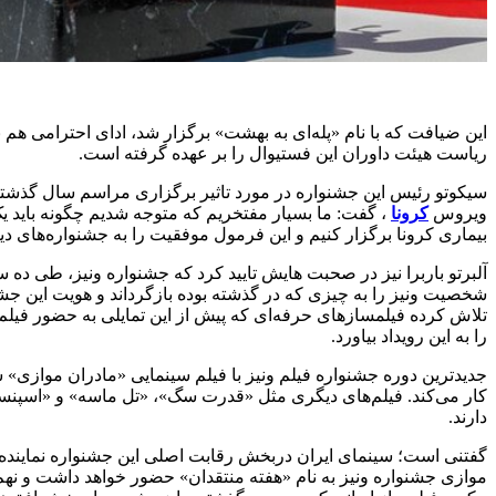
این ضیافت که با نام «پله‌ای به بهشت» برگزار شد، ادای احترامی ه
ریاست هیئت داوران این فستیوال را بر عهده گرفته است.
سیکوتو رئیس این جشنواره در مورد تاثیر برگزاری مراسم سال گذشته 
ویروس
کرونا
، گفت: ما بسیار مفتخریم که متوجه شدیم چگونه باید ی
بیماری کرونا برگزار کنیم و این فرمول موفقیت را به جشنواره‌های دیگر
آلبرتو باربرا نیز در صحبت هایش تایید کرد که جشنواره ونیز، طی ده سا
شخصیت ونیز را به چیزی که در گذشته بوده بازگرداند و هویت این جشنوا
تلاش کرده فیلمساز‌های حرفه‌ای که پیش از این تمایلی به حضور فیلم 
را به این رویداد بیاورد.
جدیدترین دوره جشنواره فیلم ونیز با فیلم سینمایی «مادران موازی» سا
کار می‌کند. فیلم‌های دیگری مثل «قدرت سگ»، «تل ماسه» و «اسپنسر
دارند.
گفتنی است؛ سینمای ایران دربخش رقابت اصلی این جشنواره نماینده‌ای
موازی جشنواره ونیز به نام «هفته منتقدان» حضور خواهد داشت و نهم