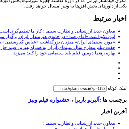
مکری فیلمساز ایرانی که در دوره گذشته جایزه شیرسیاه بخش افق‌ها را
یکی از داور‌های بخش افق‌ها به ونیز امسال خواهد رفت.
اخبار مرتبط
معاون جدید ارزشیابی و نظارت سینما : کار ما تنظیم‌گری است
آیین نکوداشت «آقای صدا» در خانه‌ی هنرمندان ایران برگزار می
«موزه سینمای ایران» میزبان بزرگداشت «عباس کیارستمی» م
هفت فیلم مطرح سال سینمای ایران به همراه بهترین فیلم خار
بهاره رهنما دومین فیلم بلند سینمایی خود را کلید می‌زند
لینک کوتاه
برچسب ها :
آلبرتو باربرا
،
جشنواره فیلم ونیز
آخرین اخبار
معاون جدید ارزشیابی و نظارت سینما :
کار ما تنظیم‌گری است نه ممیزی