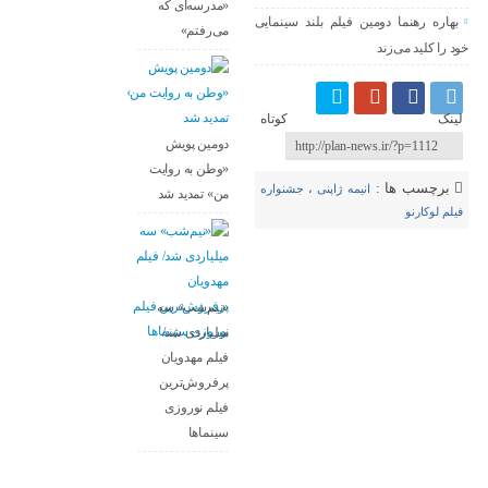
«مدرسه‌ای که
بهاره رهنما دومین فیلم بلند سینمایی
می‌رفتم»
خود را کلید می‌زند
لینک کوتاه
دومین پویش
«وطن به روایت
برچسب ها :
انیمه ژاپنی
،
جشنواره
من» تمدید شد
فیلم لوکارنو
«نیم‌شب» سه
میلیاردی شد/
فیلم مهدویان
پرفروش‌ترین
فیلم نوروزی
سینماها