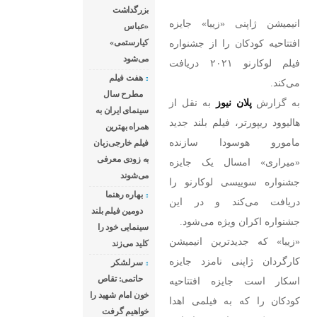
ریپورتر، فیلم بلند
بزرگداشت
انیمیشن ژاپنی «زیبا» جایزه
«عباس
جدید مامورو هوسودا
افتتاحیه کودکان را از جشنواره
کیارستمی»
سازنده «میراری»
می‌شود
فیلم لوکارنو ۲۰۲۱ دریافت
امسال یک جایزه
هفت فیلم
می‌کند.
جشنواره سوییسی
مطرح سال
به گزارش
پلان نیوز
به نقل از
لوکارنو را دریافت
سینمای ایران به
هالیوود ریپورتر، فیلم بلند جدید
همراه بهترین
می‌کند و در این
مامورو هوسودا سازنده
فیلم خارجی‌زبان
جشنواره اکران ویژه
به زودی معرفی
«میراری» امسال یک جایزه
می‌شود. «زیبا» که
می‌شوند
جشنواره سوییسی لوکارنو را
جدیدترین انیمیشن
بهاره رهنما
دریافت می‌کند و در این
کارگردان ژاپنی
دومین فیلم بلند
جشنواره اکران ویژه می‌شود.
نامزد جایزه
سینمایی خود را
«زیبا» که جدیدترین انیمیشن
کلید می‌زند
کارگردان ژاپنی نامزد جایزه
سرلشکر
حاتمی: تقاص
اسکار است جایزه افتتاحیه
خون امام شهید را
کودکان را که به فیلمی اهدا
خواهیم گرفت