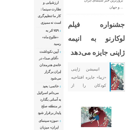
بروزترین خبر سینمای ایران
ارزشیابی و
و جهان ...
نظارت سینما :
کار ما تنظیم‌گری
است نه ممیزی
جشنواره فیلم
۷۵۹ اثر به
لوکارنو به انیمه
«طلوع ماه»
رسید
ژاپنی جایزه می‌دهد
آیین نکوداشت
«آقای صدا» در
خانه‌ی هنرمندان
انیمیشن ژاپنی
ایران برگزار
«زیبا» جایزه افتتاحیه
می‌شود
کودکان را از
خاتمی: بعید
می‌دانم اسرائیل
جشنواره فیلم
به آسانی بگذارد
لوکارنو ۲۰۲۱
در منطقه صلح
دریافت می‌کند. به
پایدار برقرار شود
گزارش پلان نیوز به
«موزه سینمای
نقل از هالیوود
ایران» میزبان