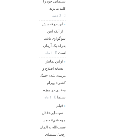
سینمایی خود را
کلید می‌زند
3 هفته
این بدرقه بیش
از آنکه آیین
سوگواری باشد
بدرقه یک آرمان
است
1 ماه
اولین نمایش
نسخه اصلاح و
مرمت شده «سگ
کشی» بهرام
بیضایی در موزه
سینما
1 ماه
فیلم
سینمایی«قاتل
و وحشیِ» حمید
نعمت‌الله به آلمان
رفت/ سینمای