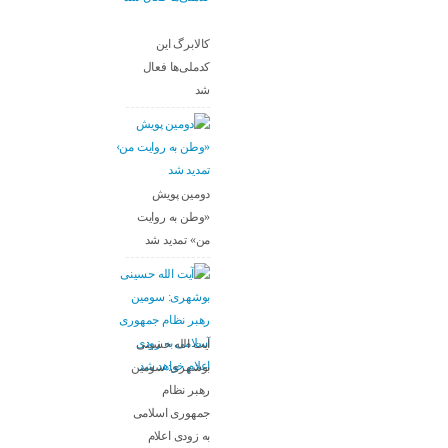
کالابرگ این
کدملی‌ها فعال
شد
دومین پویش
«وطن به روایت
من» تمدید شد
آیت الله حسینی
بوشهری: سومین
رهبر نظام
جمهوری اسلامی
به زودی اعلام