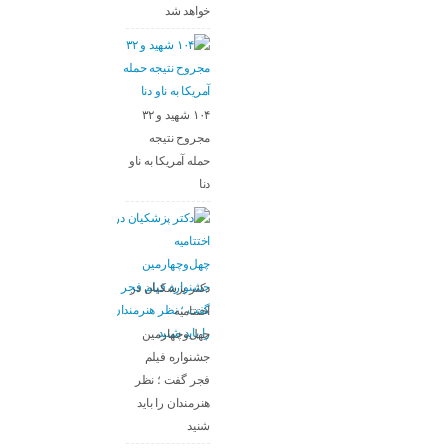
خواهد شد
۱۰۴ شهید و ۳۲
مجروح نتیجه
حمله آمریکا به ناو
دنا
دکتر پزشکیان در
اختتامیه
چهل‌وچهارمین
جشنواره فیلم
فجر گفت ؛ نظر
هنرمندان را باید
شنید