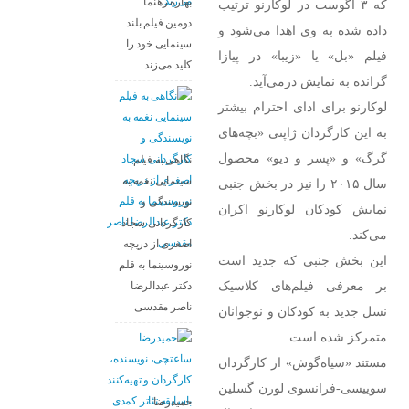
بهاره رهنما
که ۳ آگوست در لوکارنو ترتیب
دومین فیلم بلند
داده شده به وی اهدا می‌شود و
سینمایی خود را
فیلم «بل» یا «زیبا» در پیازا
کلید می‌زند
گرانده به نمایش درمی‌آید.
لوکارنو برای ادای احترام بیشتر
به این کارگردان ژاپنی «بچه‌های
گرگ» و «پسر و دیو» محصول
نگاهی به فیلم
سینمایی نغمه به
سال ۲۰۱۵ را نیز در بخش جنبی
نویسندگی و
نمایش کودکان لوکارنو اکران
کارگردانی سجاد
می‌کند.
اصغری از دریچه
این بخش جنبی که جدید است
نوروسینما به قلم
بر معرفی فیلم‌های کلاسیک
دکتر عبدالرضا
ناصر مقدسی
نسل جدید به کودکان و نوجوانان
متمرکز شده است.
مستند «سیاه‌گوش» از کارگردان
سوییسی-فرانسوی لورن گسلین
حمیدرضا