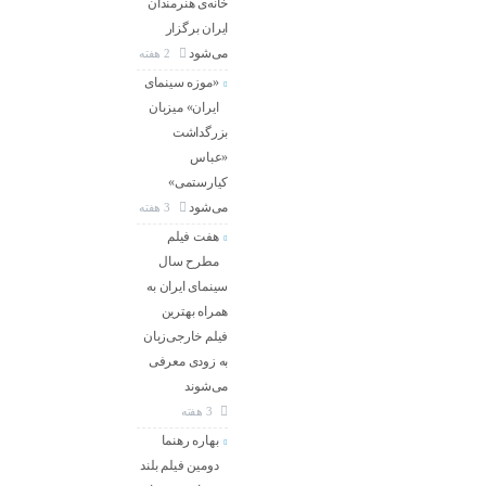
خانه‌ی هنرمندان
ایران برگزار
می‌شود
2 هفته
«موزه سینمای
ایران» میزبان
بزرگداشت
«عباس
کیارستمی»
می‌شود
3 هفته
هفت فیلم
مطرح سال
سینمای ایران به
همراه بهترین
فیلم خارجی‌زبان
به زودی معرفی
می‌شوند
3 هفته
بهاره رهنما
دومین فیلم بلند