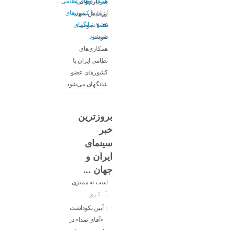
سردار جوانی:
رزمایش سهند
۲۰۲۵، موجب
تقویت
همکاری‌های
نظامی ایران با
کشور‌های عضو
شانگهای می‌شود
بروزترین
خبر
معاون جدید
سینمای
ارزشیابی و
ایران و
نظارت سینما :
جهان ...
کار ما تنظیم‌گری
است نه ممیزی
2 روز
آیین نکوداشت
«آقای صدا» در