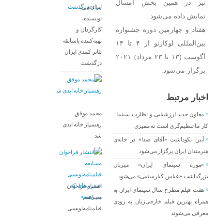
نیز در همین بخش امسال
ساعتچی،
نمایش داده می‌شود.
نویسنده،
هفتاد و چهارمین دوره جشنواره
کارگردان و
تهیه‌کننده باسابقه
بین‌المللی لوکارنو از ۴ تا ۱۴
تئاتر کمدی ایران
آگوست (۱۳ تا ۲۳ مرداد) ۲۰۲۱
درگذشت
برگزار می‌شود.
اخبار مرتبط
محمد موفق
معاون جدید ارزشیابی و نظارت سینما :
رهسپار خانه ابدی
کار ما تنظیم‌گری است نه ممیزی
شد
آیین نکوداشت «آقای صدا» در خانه‌ی
هنرمندان ایران برگزار می‌شود
«موزه سینمای ایران» میزبان
بزرگداشت «عباس کیارستمی» می‌شود
انتشار فراخوان
هفت فیلم مطرح سال سینمای ایران به
مسابقه
همراه بهترین فیلم خارجی‌زبان به زودی
فیلمنامه‌نویسی
معرفی می‌شوند