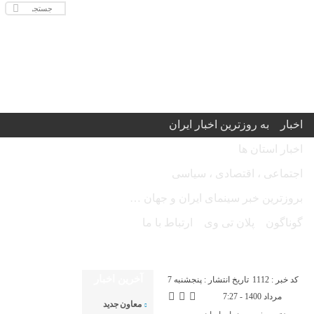
اخبار
به روزترین اخبار ایران
اخبار استان ها
اجتماعی ، اقتصادی ، سیاسی
بروزترین خبر سینمای ایران و جهان …
گوناگون
پلان تی وی
ارتباط با ما
امروز پنج شنبه ۱۵ مرداد ۱۴۰۵ - Thursday 6 August 2026
آخرین اخبار
کد خبر : 1112
تاریخ انتشار : پنجشنبه 7
مرداد 1400 - 7:27
معاون جدید