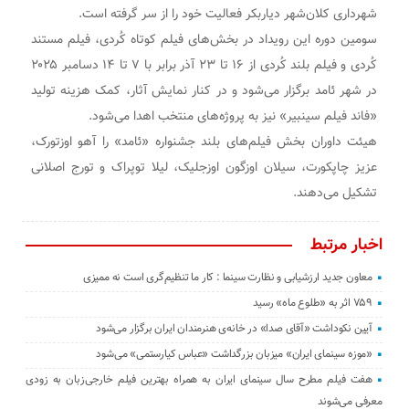
شهرداری کلان‌شهر دیاربکر فعالیت خود را از سر گرفته است.
سومین دوره این رویداد در بخش‌های فیلم کوتاه کُردی، فیلم مستند
کُردی و فیلم بلند کُردی از ۱۶ تا ۲۳ آذر برابر با ۷ تا ۱۴ دسامبر ۲۰۲۵
در شهر ئامد برگزار می‌شود و در کنار نمایش آثار، کمک‌ هزینه تولید
«فاند فیلم سینبیر» نیز به پروژه‌های منتخب اهدا می‌شود.
هیئت داوران بخش فیلم‌های بلند جشنواره «ئامد» را آهو اوزتورک،
عزیز چاپکورت، سیلان اوزگون اوزجلیک، لیلا توپراک و تورج اصلانی
تشکیل می‌دهند.
اخبار مرتبط
معاون جدید ارزشیابی و نظارت سینما : کار ما تنظیم‌گری است نه ممیزی
۷۵۹ اثر به «طلوع ماه» رسید
آیین نکوداشت «آقای صدا» در خانه‌ی هنرمندان ایران برگزار می‌شود
«موزه سینمای ایران» میزبان بزرگداشت «عباس کیارستمی» می‌شود
هفت فیلم مطرح سال سینمای ایران به همراه بهترین فیلم خارجی‌زبان به زودی
معرفی می‌شوند