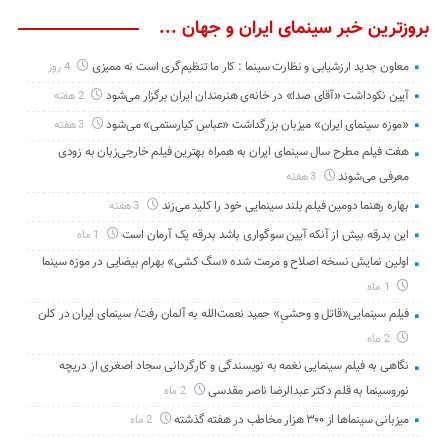
بروزترین خبر سینمای ایران و جهان ...
معاون جدید ارزشیابی و نظارت سینما : کار ما تنظیم‌گری است نه ممیزی
4 روز
آیین نکوداشت «آقای صدا» در خانه‌ی هنرمندان ایران برگزار می‌شود
2 هفته
«موزه سینمای ایران» میزبان بزرگداشت «عباس کیارستمی» می‌شود
3 هفته
هفت فیلم مطرح سال سینمای ایران به همراه بهترین فیلم خارجی‌زبان به زودی
معرفی می‌شوند
3 هفته
بهاره رهنما دومین فیلم بلند سینمایی خود را کلید می‌زند
3 هفته
این بدرقه بیش از آنکه آیین سوگواری باشد بدرقه یک آرمان است
1 ماه
اولین نمایش نسخه اصلاح و مرمت شده «سگ کشی» بهرام بیضایی در موزه سینما
1 ماه
فیلم سینمایی«قاتل و وحشیِ» حمید نعمت‌الله به آلمان رفت/ سینمای ایران در کلن
2 ماه
نگاهی به فیلم سینمایی نغمه به نویسندگی و کارگردانی سجاد اصغری از دریچه
نوروسینما به قلم دکتر عبدالرضا ناصر مقدسی
2 ماه
میزبانی سینماها از ۳۰۰ هزار مخاطب در هفته گذشته
2 ماه