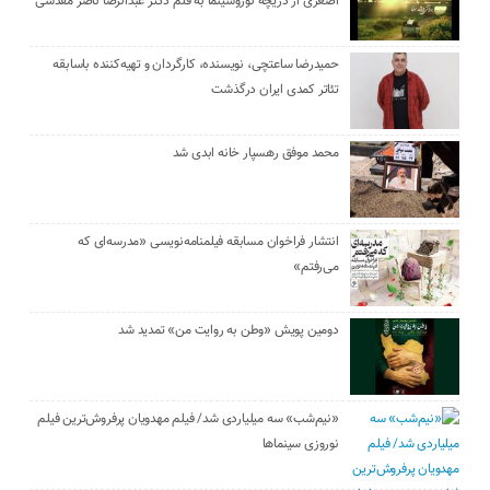
اصغری از دریچه نوروسینما به قلم دکتر عبدالرضا ناصر مقدسی
حمیدرضا ساعتچی، نویسنده، کارگردان و تهیه‌کننده باسابقه
تئاتر کمدی ایران درگذشت
محمد موفق رهسپار خانه ابدی شد
انتشار فراخوان مسابقه فیلمنامه‌نویسی «مدرسه‌ای که
می‌رفتم»
دومین پویش «وطن به روایت من» تمدید شد
«نیم‌شب» سه میلیاردی شد/ فیلم مهدویان پرفروش‌ترین فیلم
نوروزی سینماها