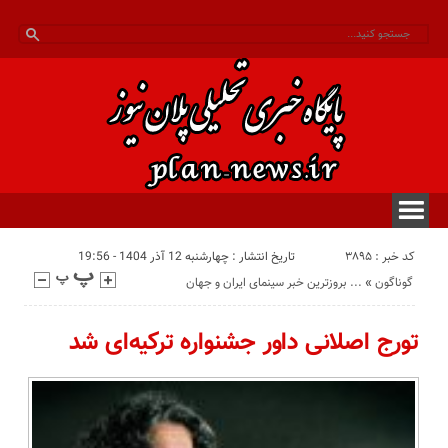
کد خبر : 3895
تاریخ انتشار : چهارشنبه 12 آذر 1404 - 19:56
گوناگون
«
بروزترین خبر سینمای ایران و جهان ...
تورج اصلانی داور جشنواره ترکیه‌ای شد