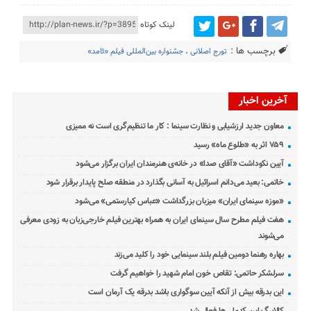
لینک کوتاه
برچسب ها :
تورج اصلانی
،
جشنواره بین‌المللی فیلم «ئامد»
آخرین اخبار
معاون جدید ارزشیابی و نظارت سینما : کار ما تنظیم‌گری است نه ممیزی
۷۵۹ اثر به «طلوع ماه» رسید
آیین نکوداشت «آقای صدا» در خانه‌ی هنرمندان ایران برگزار می‌شود
خاتمی: بعید می‌دانم اسرائیل به آسانی بگذارد در منطقه صلح پایدار برقرار شود
«موزه سینمای ایران» میزبان بزرگداشت «عباس کیارستمی» می‌شود
هفت فیلم مطرح سال سینمای ایران به همراه بهترین فیلم خارجی‌زبان به زودی معرفی
می‌شوند
بهاره رهنما دومین فیلم بلند سینمایی خود را کلید می‌زند
سرلشکر حاتمی: تقاص خون امام شهید را خواهیم گرفت
این بدرقه بیش از آنکه آیین سوگواری باشد بدرقه یک آرمان است
کالابرگ این کدملی‌ها فعال شد