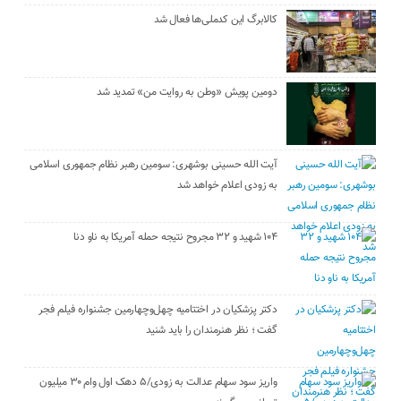
کالابرگ این کدملی‌ها فعال شد
دومین پویش «وطن به روایت من» تمدید شد
آیت الله حسینی بوشهری: سومین رهبر نظام جمهوری اسلامی
به زودی اعلام خواهد شد
۱۰۴ شهید و ۳۲ مجروح نتیجه حمله آمریکا به ناو دنا
دکتر پزشکیان در اختتامیه چهل‌وچهارمین جشنواره فیلم فجر
گفت ؛ نظر هنرمندان را باید شنید
واریز سود سهام عدالت به زودی/۵ دهک اول وام ۳۰ میلیون