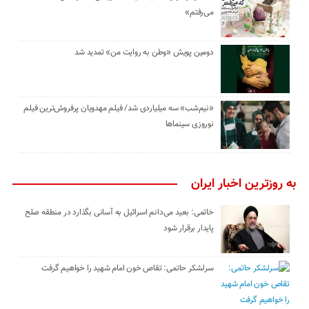
می‌رفتم»
دومین پویش «وطن به روایت من» تمدید شد
«نیم‌شب» سه میلیاردی شد/ فیلم مهدویان پرفروش‌ترین فیلم
نوروزی سینماها
به روزترین اخبار ایران
خاتمی: بعید می‌دانم اسرائیل به آسانی بگذارد در منطقه صلح
پایدار برقرار شود
سرلشکر حاتمی: تقاص خون امام شهید را خواهیم گرفت