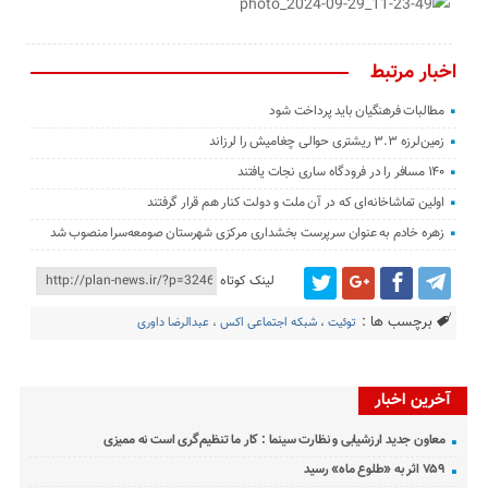
اخبار مرتبط
مطالبات فرهنگیان باید پرداخت شود
زمین‌لرزه ۳.۳ ریشتری حوالی چغامیش را لرزاند
۱۴۰ مسافر را در فرودگاه ساری نجات یافتند
اولین تماشاخانه‌ای که در آن ملت و دولت کنار هم قرار گرفتند
زهره خادم به عنوان سرپرست بخشداری مرکزی شهرستان صومعه‌سرا منصوب شد
لینک کوتاه
برچسب ها :
توئیت
،
شبکه اجتماعی اکس
،
عبدالرضا داوری
آخرین اخبار
معاون جدید ارزشیابی و نظارت سینما : کار ما تنظیم‌گری است نه ممیزی
۷۵۹ اثر به «طلوع ماه» رسید