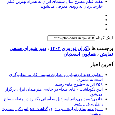
هفت فیلم مطرح سال سینمای ایران به همراه بهترین فیلم
خارجی‌زبان به زودی معرفی می‌شوند
لینک کوتاه
برچسب ها :
اکران نوروزی ۱۴۰۴
،
دبیر شورای صنفی
نمایش
،
همایون اسعدیان
آخرین اخبار
معاون جدید ارزشیابی و نظارت سینما : کار ما تنظیم‌گری
است نه ممیزی
۷۵۹ اثر به «طلوع ماه» رسید
آیین نکوداشت «آقای صدا» در خانه‌ی هنرمندان ایران برگزار
می‌شود
خاتمی: بعید می‌دانم اسرائیل به آسانی بگذارد در منطقه صلح
پایدار برقرار شود
«موزه سینمای ایران» میزبان بزرگداشت «عباس کیارستمی»
می‌شود