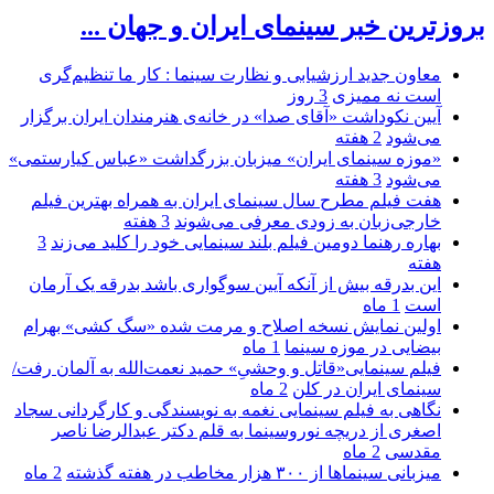
بروزترین خبر سینمای ایران و جهان ...
معاون جدید ارزشیابی و نظارت سینما : کار ما تنظیم‌گری
است نه ممیزی
3 روز
آیین نکوداشت «آقای صدا» در خانه‌ی هنرمندان ایران برگزار
می‌شود
2 هفته
«موزه سینمای ایران» میزبان بزرگداشت «عباس کیارستمی»
می‌شود
3 هفته
هفت فیلم مطرح سال سینمای ایران به همراه بهترین فیلم
خارجی‌زبان به زودی معرفی می‌شوند
3 هفته
بهاره رهنما دومین فیلم بلند سینمایی خود را کلید می‌زند
3
هفته
این بدرقه بیش از آنکه آیین سوگواری باشد بدرقه یک آرمان
است
1 ماه
اولین نمایش نسخه اصلاح و مرمت شده «سگ کشی» بهرام
بیضایی در موزه سینما
1 ماه
فیلم سینمایی«قاتل و وحشیِ» حمید نعمت‌الله به آلمان رفت/
سینمای ایران در کلن
2 ماه
نگاهی به فیلم سینمایی نغمه به نویسندگی و کارگردانی سجاد
اصغری از دریچه نوروسینما به قلم دکتر عبدالرضا ناصر
مقدسی
2 ماه
میزبانی سینماها از ۳۰۰ هزار مخاطب در هفته گذشته
2 ماه