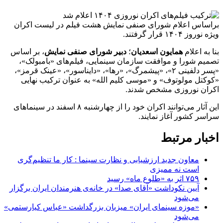
براساس اعلام شورای صنفی نمایش هشت فیلم در لیست اکران
ویژه نوروز ١۴٠۴ قرار گرفتند.
بنا به اعلام
همایون اسعدیان
؛
دبیر شورای صنفی نمایش
، بر اساس
تصمیم شورا و موافقت سازمان سینمایی، فیلم‌های «بامبولک»،
«پسر دلفینی ۲»، «پیشمرگ»، «رها»، «دایناسور»، «عینک قرمز»،
«کوکتل مولوتوف» و «موسی کلیم الله» به عنوان ترکیب نهایی
اکران نوروزی مشخص شدند.
این آثار می‌توانند اکران خود را از چهارشنبه ۸ اسفند در سینما‌های
سراسر کشور آغاز نمایند.
اخبار مرتبط
معاون جدید ارزشیابی و نظارت سینما : کار ما تنظیم‌گری
است نه ممیزی
۷۵۹ اثر به «طلوع ماه» رسید
آیین نکوداشت «آقای صدا» در خانه‌ی هنرمندان ایران برگزار
می‌شود
«موزه سینمای ایران» میزبان بزرگداشت «عباس کیارستمی»
می‌شود