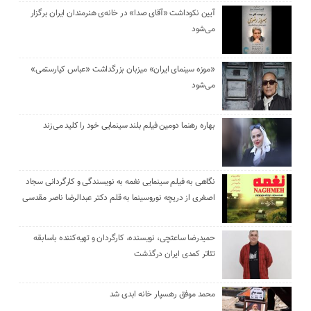
آیین نکوداشت «آقای صدا» در خانه‌ی هنرمندان ایران برگزار
می‌شود
«موزه سینمای ایران» میزبان بزرگداشت «عباس کیارستمی»
می‌شود
بهاره رهنما دومین فیلم بلند سینمایی خود را کلید می‌زند
نگاهی به فیلم سینمایی نغمه به نویسندگی و کارگردانی سجاد
اصغری از دریچه نوروسینما به قلم دکتر عبدالرضا ناصر مقدسی
حمیدرضا ساعتچی، نویسنده، کارگردان و تهیه‌کننده باسابقه
تئاتر کمدی ایران درگذشت
محمد موفق رهسپار خانه ابدی شد