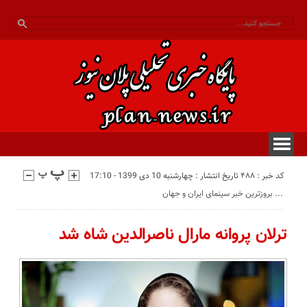
کد خبر : 488
تاریخ انتشار : چهارشنبه 10 دی 1399 - 17:10
بروزترین خبر سینمای ایران و جهان ...
ترلان پروانه مارال ناصرالدین شاه شد