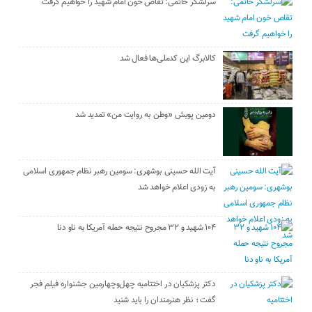
سرلشکر حاتمی: تقاص خون امام شهید را خواهیم گرفت
کالابرگ این کدملی‌ها فعال شد
دومین پویش «وطن به روایت من» تمدید شد
آیت الله حسینی بوشهری: سومین رهبر نظام جمهوری اسلامی
به زودی اعلام خواهد شد
۱۰۴ شهید و ۳۲ مجروح نتیجه حمله آمریکا به ناو دنا
دکتر پزشکیان در اختتامیه چهل‌وچهارمین جشنواره فیلم فجر
گفت ؛ نظر هنرمندان را باید شنید