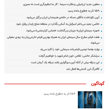
معاون جدید ارزشیابی و نظارت سینما : کار ما تنظیم‌گری است نه ممیزی
۷۵۹ اثر به «طلوع ماه» رسید
آیین نکوداشت «آقای صدا» در خانه‌ی هنرمندان ایران برگزار می‌شود
خاتمی: بعید می‌دانم اسرائیل به آسانی بگذارد در منطقه صلح پایدار برقرار شود
«موزه سینمای ایران» میزبان بزرگداشت «عباس کیارستمی» می‌شود
هفت فیلم مطرح سال سینمای ایران به همراه بهترین فیلم خارجی‌زبان به زودی معرفی
می‌شوند
بهاره رهنما دومین فیلم بلند سینمایی خود را کلید می‌زند
سرلشکر حاتمی: تقاص خون امام شهید را خواهیم گرفت
این بدرقه بیش از آنکه آیین سوگواری باشد بدرقه یک آرمان است
کالابرگ این کدملی‌ها فعال شد
گوناگون
۷۵۹ اثر به «طلوع ماه» رسید