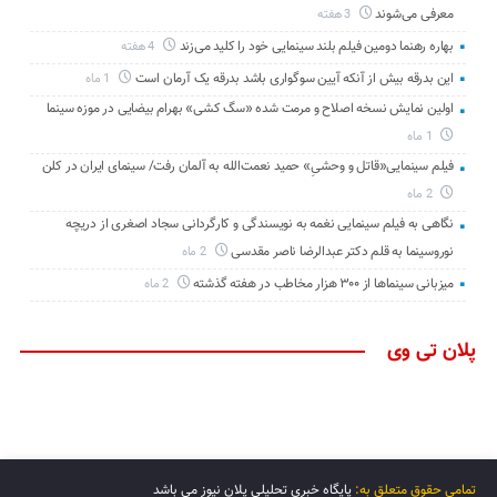
معرفی می‌شوند
3 هفته
بهاره رهنما دومین فیلم بلند سینمایی خود را کلید می‌زند
4 هفته
این بدرقه بیش از آنکه آیین سوگواری باشد بدرقه یک آرمان است
1 ماه
اولین نمایش نسخه اصلاح و مرمت شده «سگ کشی» بهرام بیضایی در موزه سینما
1 ماه
فیلم سینمایی«قاتل و وحشیِ» حمید نعمت‌الله به آلمان رفت/ سینمای ایران در کلن
2 ماه
نگاهی به فیلم سینمایی نغمه به نویسندگی و کارگردانی سجاد اصغری از دریچه
نوروسینما به قلم دکتر عبدالرضا ناصر مقدسی
2 ماه
میزبانی سینماها از ۳۰۰ هزار مخاطب در هفته گذشته
2 ماه
پلان تی وی
تمامی حقوق متعلق به:
پایگاه خبری تحلیلی پلان نیوز می باشد