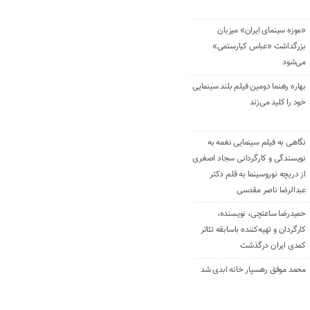
«موزه سینمای ایران» میزبان
بزرگداشت «عباس کیارستمی»
می‌شود
بهاره رهنما دومین فیلم بلند سینمایی
خود را کلید می‌زند
نگاهی به فیلم سینمایی نغمه به
نویسندگی و کارگردانی سجاد اصغری
از دریچه نوروسینما به قلم دکتر
عبدالرضا ناصر مقدسی
حمیدرضا ساعتچی، نویسنده،
کارگردان و تهیه‌کننده باسابقه تئاتر
کمدی ایران درگذشت
محمد موفق رهسپار خانه ابدی شد