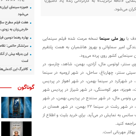
یی «کافه ترانزیت» به کارگردانی زنده یاد کامبوزیا
«موزه سینمای ایران»
می‌شود
هفت فیلم مطرح سال س
خارجی‌زبان به زودی 
بهاره رهنما دومین فیل
روز ملی سینما
نسخه مرمت شده فیلم سینمایی
سرلشکر حاتمی: تقاص
ندگی امیر سماواتی و بهروز هاشمیان به همت پلتفرم
این بدرقه بیش از آنک
است
وی سنتر، لوتوس مال، آزادی، بهمن، شاهد، چارسو، در
کالابرگ این کدملی‌ها
یتی سنتر، چهارباغ، ساحل، در شهر ارومیه در سینما
ر تبریز در پردیس باران و سینمای ۲۹ بهمن، در شهرکرد در سینما بهمن، در شهر اهواز در پردیس
گوناگون
 هویزه، مهر کوه‌سنگی، در شهر شیراز در پردیس شهر
دیس ونوس مال، در شهر سنندج در پردیس بهمن، در شهر
گرگان در سینما عصر جدید، در شهر گنبد در سینما مهر، در شهر رشت در سینما ۲۲ بهمن، در شهر همدان در
سانس به نمایش در می‌آید. برای خرید بلیت و اطلاع از
اجعه کنید.
بهکار مهربانی است.