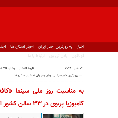
اخبار
به روزترین اخبار ایران
اخبار استان ها
اجتم
گوناگون
پلان تی وی
ارتباط با ما
کد خبر : 2741
تاریخ انتشار : دوشنبه 20 شهریور 1402 - 10:23
بروزترین خبر سینمای ایران و جهان ...
«
اخبار استان ها
به مناسبت روز ملی سینما «کافه ت
کامبوزیا پرتوی در ۳۳ سالن کشور اکران می‌شود