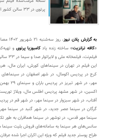
نسخه مرمت‌شده فیلم سینما
پرتوی در ۳۳ سالن کشور اکران می‌شود.
به گزارش پلان نیوز
، روز سه‌شنبه ۲۱ شهریور ۱۴۰۲ مصادف با
«
کافه ترانزیت
» ساخته زنده یاد
کامبوزیا پرتوی
و تهیه‌کن
فیلم‌نت، فیلمخانه ملی و لابراتوار صدا و سیما در ۳۳ سالن سینمایی کشور روی پرده می‌رود.
این فیلم در تهران در سینماهای کورش، ایران مال، هر
کرج در پردیس اکومال، در شهر اصفهان در سینماهای س
مهر، در شه
اکسین، در شهر مشهد پردیس اطلس مال، ویلاژ توریست،
آفتاب، در شهر سبزوار در سینما مهر، در شهر قم در پر
سینما مهر قدس، در نوشهر در سینما همافران به طور تک 
سانس‌های هر سینما به سامانه‌های فروش بلیت سینما مر
طراح پوستر جدید فیلم که ویژه این اکران اجرا شده عرفان 