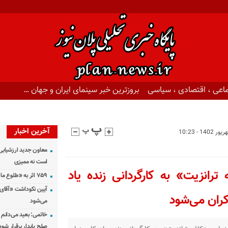
اعی ، اقتصادی ، سیاسی
بروزترین خبر سینمای ایران و جهان …
آخرین اخبار
معاون جدید ارزشیابی 
است نه ممیزی
رانزیت» به کارگردانی زنده یاد
۷۵۹ اثر به «طلوع ماه» رسید
آیین نکوداشت «آقای ص
می‌شود
خاتمی: بعید می‌دانم 
صلح پایدار برقرار شود