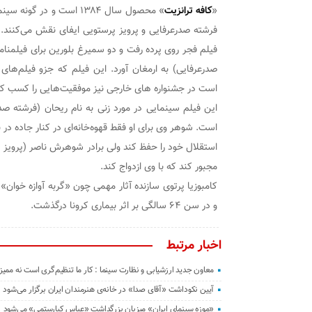
«
کافه ترانزیت
» محصول سال ۱۳۸۴ است و د
فرشته صدرعرفایی و پرویز پرستویی ایفای نقش می‌کنند.
فیلم فجر روی پرده رفت و دو سمیرغ بلورین برای فیلمنامه
صدرعرفایی) به ارمغان آورد. این فیلم که جزو فیلم‌های
است در جشنواره های خارجی نیز موفقیت‌هایی را کسب ک
این فیلم سینمایی در مورد زنی به نام ریحان (فرشته ص
‌است. شوهر وی برای او فقط قهوه‌خانه‌ای در کنار جاده در
استقلال خود را حفظ کند ولی برادر شوهرش ناصر (پرویز پ
مجبور کند که با وی ازدواج کند.
و در سن ۶۴ سالگی بر اثر بیماری کرونا درگذشت.
اخبار مرتبط
معاون جدید ارزشیابی و نظارت سینما : کار ما تنظیم‌گری است نه ممی
آیین نکوداشت «آقای صدا» در خانه‌ی هنرمندان ایران برگزار می‌شود
«موزه سینمای ایران» میزبان بزرگداشت «عباس کیارستمی» می‌شود