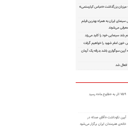
 میزبان بزرگداشت «عباس کیارستمی»
ینمای ایران به همراه بهترین فیلم
معرفی می‌شوند
م بلند سینمایی خود را کلید می‌زند
 خون امام شهید را خواهیم گرفت
ه آیین سوگواری باشد بدرقه یک آرمان
 فعال شد
۷۵۹ اثر به «طلوع ماه» رسید
آیین نکوداشت «آقای صدا» در
خانه‌ی هنرمندان ایران برگزار می‌شود