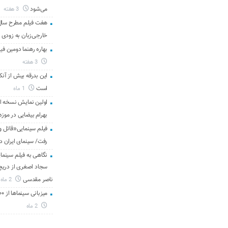
می‌شود
3 هفته
هفت فیلم مطرح سال س
خارجی‌زبان به زودی 
بهاره رهنما دومین فیل
3 هفته
این بدرقه بیش از آنک
است
1 ماه
اولین نمایش نسخه 
بهرام بیضایی در موزه
فیلم سینمایی«قاتل و
رفت/ سینمای ایران د
نگاهی به فیلم سینمای
سجاد اصغری از دریچه 
ناصر مقدسی
2 ماه
میزبانی سینماها از ۳۰۰ هزار مخاطب در هفته گذشته
2 ماه