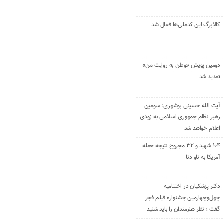
کالابرگ این کدملی‌ها فعال شد
دومین پویش «وطن به روایت من»
تمدید شد
آیت الله حسینی بوشهری: سومین
رهبر نظام جمهوری اسلامی به زودی
اعلام خواهد شد
۱۰۴ شهید و ۳۲ مجروح نتیجه حمله
آمریکا به ناو دنا
دکتر پزشکیان در اختتامیه
چهل‌وچهارمین جشنواره فیلم فجر
گفت ؛ نظر هنرمندان را باید شنید