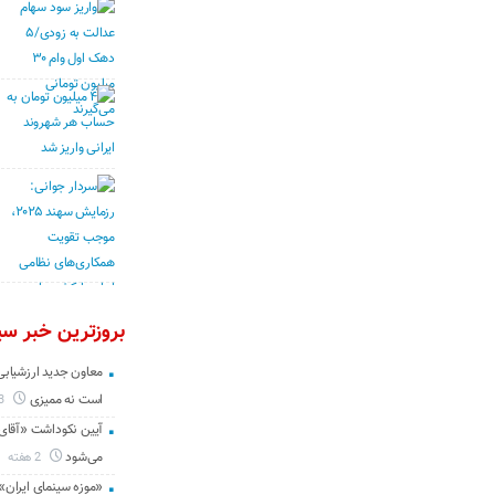
بروزترین خبر سین
معاون جدید ارزشیابی 
است نه ممیزی
3 روز
آیین نکوداشت «آقای ص
می‌شود
2 هفته
«موزه سینمای ایران