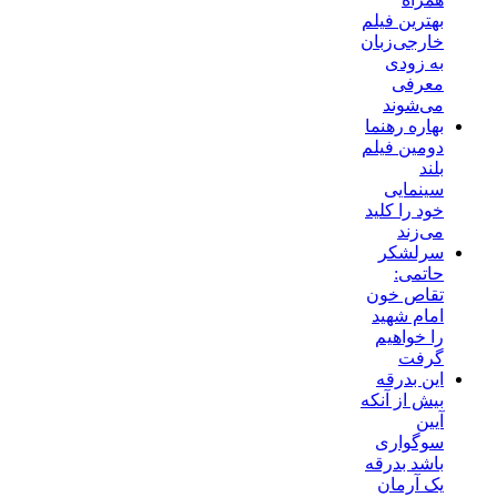
بهترین فیلم
خارجی‌زبان
به زودی
معرفی
می‌شوند
بهاره رهنما
دومین فیلم
بلند
سینمایی
خود را کلید
می‌زند
سرلشکر
حاتمی:
تقاص خون
امام شهید
را خواهیم
گرفت
این بدرقه
بیش از آنکه
آیین
سوگواری
باشد بدرقه
یک آرمان