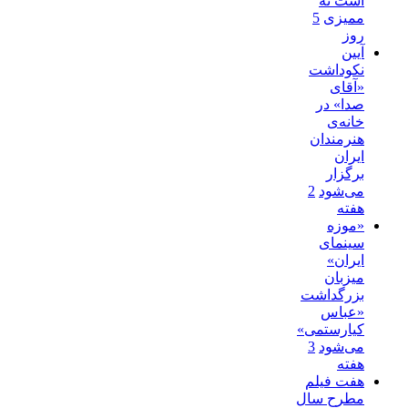
است نه
ممیزی
5
روز
آیین
نکوداشت
«آقای
صدا» در
خانه‌ی
هنرمندان
ایران
برگزار
می‌شود
2
هفته
«موزه
سینمای
ایران»
میزبان
بزرگداشت
«عباس
کیارستمی»
می‌شود
3
هفته
هفت فیلم
مطرح سال