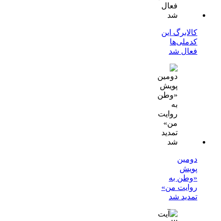
کالابرگ این
کدملی‌ها
فعال شد
دومین
پویش
«وطن به
روایت من»
تمدید شد