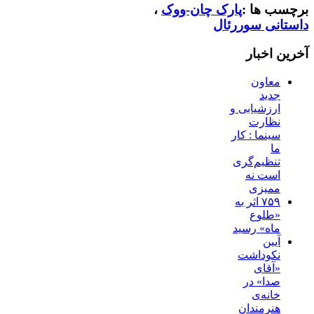
برچسب ها :
پارک چان-ووک
،
داستانی سوررئال
آخرین اخبار
معاون
جدید
ارزشیابی و
نظارت
سینما : کار
ما
تنظیم‌گری
است نه
ممیزی
۷۵۹ اثر به
«طلوع
ماه» رسید
آیین
نکوداشت
«آقای
صدا» در
خانه‌ی
هنرمندان