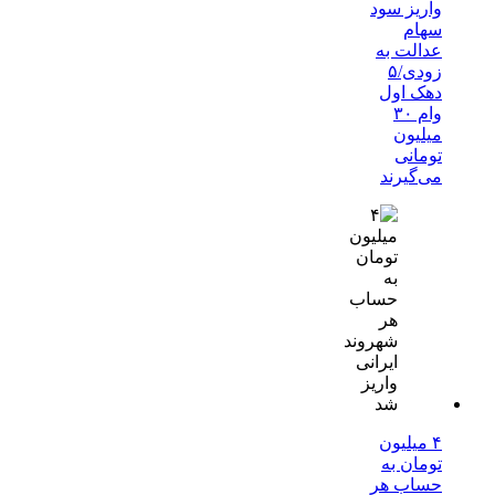
واریز سود
سهام
عدالت به
زودی/۵
دهک اول
وام ۳۰
میلیون
تومانی
می‌گیرند
۴ میلیون
تومان به
حساب هر