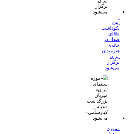
آیین
نکوداشت
«آقای
صدا» در
خانه‌ی
هنرمندان
ایران
برگزار
می‌شود
«موزه