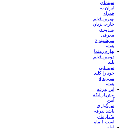
سینمای
ایران به
همراه
بهترین فیلم
خارجی‌زبان
به زودی
معرفی
می‌شوند
3
هفته
بهاره رهنما
دومین فیلم
بلند
سینمایی
خود را کلید
می‌زند
4
هفته
این بدرقه
بیش از آنکه
آیین
سوگواری
باشد بدرقه
یک آرمان
است
1 ماه
اولین