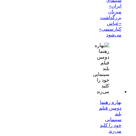
سینمای
ایران»
میزبان
بزرگداشت
«عباس
کیارستمی»
می‌شود
بهاره رهنما
دومین فیلم
بلند
سینمایی
خود را کلید
می‌زند