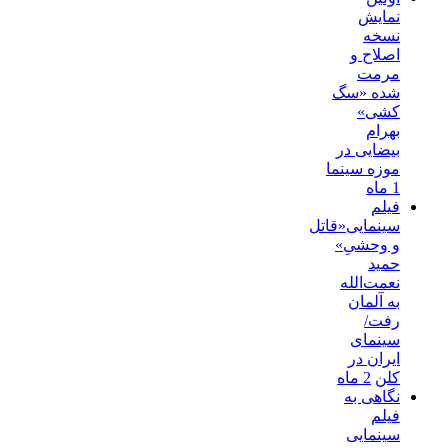
نمایش
نسخه
اصلاح و
مرمت
شده «سگ
کشی»
بهرام
بیضایی در
موزه سینما
1 ماه
فیلم
سینمایی«قاتل
و وحشیِ»
حمید
نعمت‌الله
به آلمان
رفت/
سینمای
ایران در
کلن
2 ماه
نگاهی به
فیلم
سینمایی