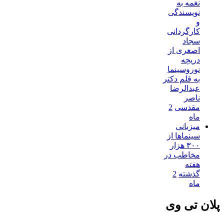
نغمه به
نویسندگی
و
کارگردانی
سجاد
اصغری از
دریچه
نوروسینما
به قلم دکتر
عبدالرضا
ناصر
مقدسی
2
ماه
میزبانی
سینماها از
۳۰۰ هزار
مخاطب در
هفته
گذشته
2
ماه
پلان تی وی