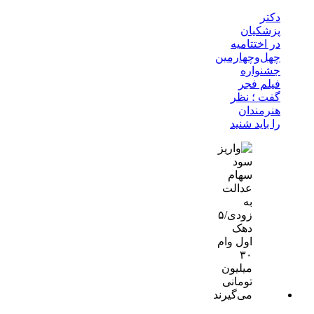
دکتر
پزشکیان
در اختتامیه
چهل‌وچهارمین
جشنواره
فیلم فجر
گفت ؛ نظر
هنرمندان
را باید شنید