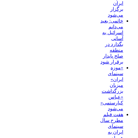
ایران
برگزار
می‌شود
خاتمی: بعید
می‌دانم
اسرائیل به
آسانی
بگذارد در
منطقه
صلح پایدار
برقرار شود
«موزه
سینمای
ایران»
میزبان
بزرگداشت
«عباس
کیارستمی»
می‌شود
هفت فیلم
مطرح سال
سینمای
ایران به
همراه