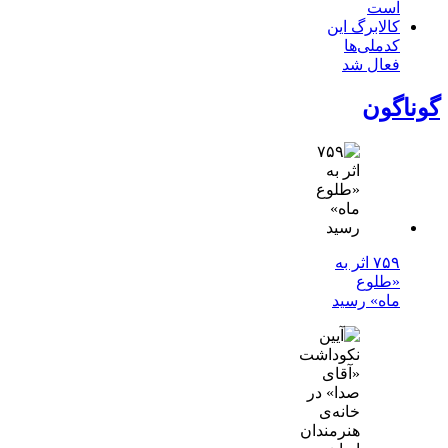
است
کالابرگ این
کدملی‌ها
فعال شد
گوناگون
۷۵۹ اثر به
«طلوع
ماه» رسید