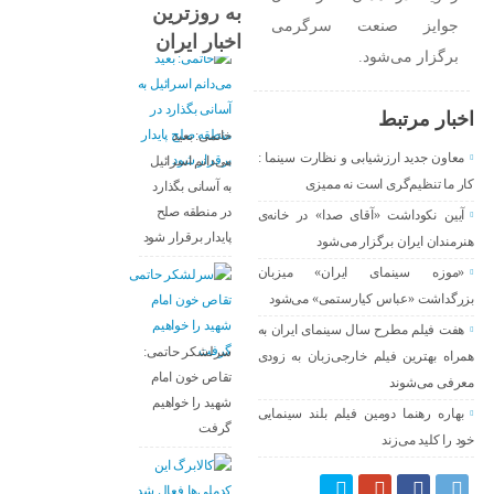
به روزترین
جوایز صنعت سرگرمی
اخبار ایران
برگزار می‌شود.
اخبار مرتبط
خاتمی: بعید
معاون جدید ارزشیابی و نظارت سینما :
می‌دانم اسرائیل
کار ما تنظیم‌گری است نه ممیزی
به آسانی بگذارد
در منطقه صلح
آیین نکوداشت «آقای صدا» در خانه‌ی
پایدار برقرار شود
هنرمندان ایران برگزار می‌شود
«موزه سینمای ایران» میزبان
بزرگداشت «عباس کیارستمی» می‌شود
هفت فیلم مطرح سال سینمای ایران به
سرلشکر حاتمی:
همراه بهترین فیلم خارجی‌زبان به زودی
تقاص خون امام
معرفی می‌شوند
شهید را خواهیم
بهاره رهنما دومین فیلم بلند سینمایی
گرفت
خود را کلید می‌زند