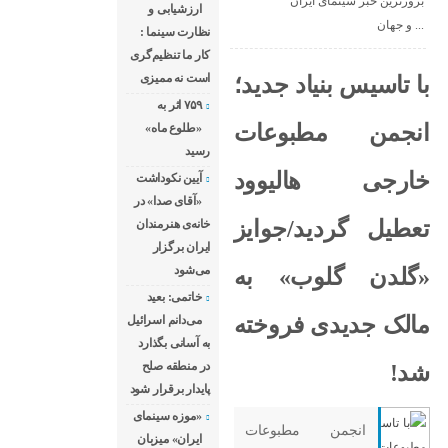
بروزترین خبر سینمای ایران
ارزشیابی و
و جهان ...
نظارت سینما :
کار ما تنظیم‌گری
است نه ممیزی
با تاسیس بنیاد جدید؛
۷۵۹ اثر به
انجمن مطبوعات
«طلوع ماه»
رسید
خارجی هالیوود
آیین نکوداشت
«آقای صدا» در
تعطیل گردید/جوایز
خانه‌ی هنرمندان
ایران برگزار
می‌شود
«گلدن گلوب» به
خاتمی: بعید
مالک جدیدی فروخته
می‌دانم اسرائیل
به آسانی بگذارد
در منطقه صلح
شد!
پایدار برقرار شود
«موزه سینمای
انجمن مطبوعات
ایران» میزبان