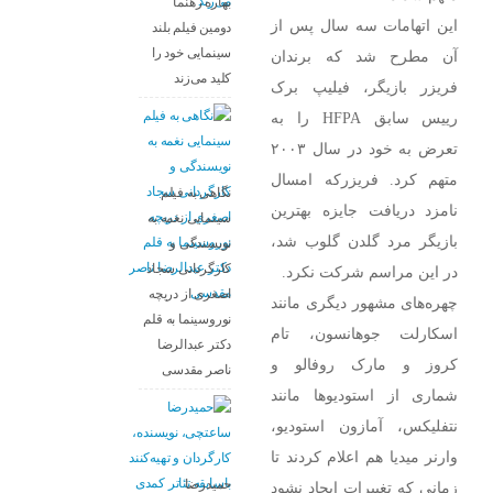
بهاره رهنما
این اتهامات سه سال پس از
دومین فیلم بلند
سینمایی خود را
آن مطرح شد که برندان
کلید می‌زند
فریزر بازیگر، فیلیپ برک
رییس سابق HFPA را به
تعرض به خود در سال ۲۰۰۳
متهم کرد. فریزرکه امسال
نگاهی به فیلم
نامزد دریافت جایزه بهترین
سینمایی نغمه به
بازیگر مرد گلدن گلوب شد،
نویسندگی و
کارگردانی سجاد
در این مراسم شرکت نکرد.
اصغری از دریچه
چهره‌های مشهور دیگری مانند
نوروسینما به قلم
اسکارلت جوهانسون، تام
دکتر عبدالرضا
کروز و مارک روفالو و
ناصر مقدسی
شماری از استودیوها مانند
نتفلیکس، آمازون استودیو،
وارنر میدیا هم اعلام کردند تا
حمیدرضا
زمانی که تغییرات ایجاد نشود