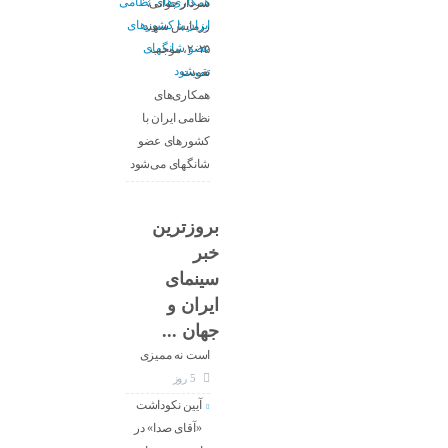
سردار جوانی:
رزمایش سهند
۲۰۲۵، موجب
تقویت
همکاری‌های
نظامی ایران با
کشور‌های عضو
شانگهای می‌شود
بروزترین
خبر
معاون جدید
سینمای
ارزشیابی و
ایران و
نظارت سینما :
جهان ...
کار ما تنظیم‌گری
است نه ممیزی
5 روز
آیین نکوداشت
«آقای صدا» در