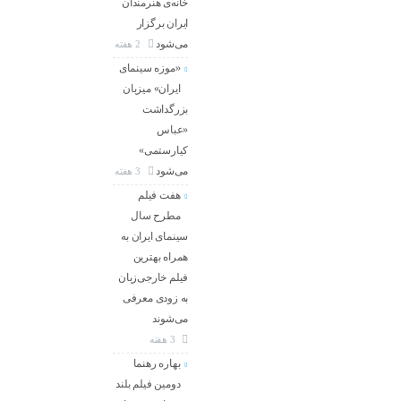
خانه‌ی هنرمندان
ایران برگزار
می‌شود
2 هفته
«موزه سینمای
ایران» میزبان
بزرگداشت
«عباس
کیارستمی»
می‌شود
3 هفته
هفت فیلم
مطرح سال
سینمای ایران به
همراه بهترین
فیلم خارجی‌زبان
به زودی معرفی
می‌شوند
3 هفته
بهاره رهنما
دومین فیلم بلند