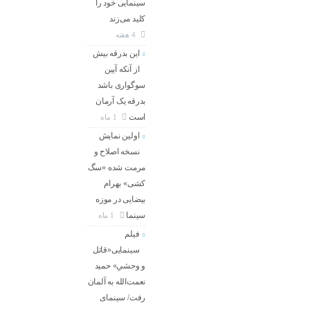
سینمایی خود را
کلید می‌زند
4 هفته
این بدرقه بیش
از آنکه آیین
سوگواری باشد
بدرقه یک آرمان
است
1 ماه
اولین نمایش
نسخه اصلاح و
مرمت شده «سگ
کشی» بهرام
بیضایی در موزه
سینما
1 ماه
فیلم
سینمایی«قاتل
و وحشیِ» حمید
نعمت‌الله به آلمان
رفت/ سینمای