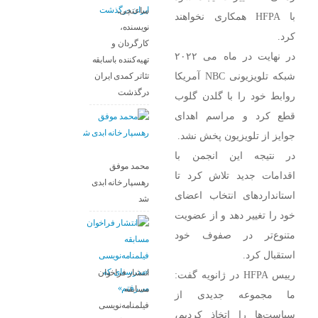
ساعتچی،
با HFPA همکاری نخواهند
نویسنده،
کرد.
کارگردان و
در نهایت در ماه می ۲۰۲۲
تهیه‌کننده باسابقه
شبکه تلویزیونی NBC آمریکا
تئاتر کمدی ایران
درگذشت
روابط خود را با گلدن گلوب
قطع کرد و مراسم اهدای
جوایز از تلویزیون پخش نشد.
در نتیجه این انجمن با
محمد موفق
اقدامات جدید تلاش کرد تا
رهسپار خانه ابدی
استانداردهای انتخاب اعضای
شد
خود را تغییر دهد و از عضویت
متنوع‌تر در صفوف خود
استقبال کرد.
انتشار فراخوان
رییس HFPA در ژانویه گفت:
مسابقه
ما مجموعه جدیدی از
فیلمنامه‌نویسی
سیاست‌ها را اتخاذ کردیم،