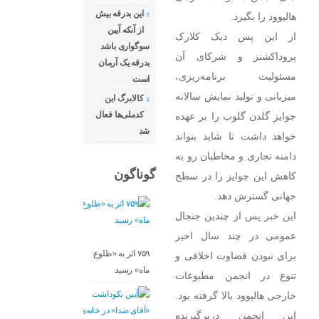
این بدرقه بیش
هالیوود را بگیرد.
از آنکه آیین
از این پس دیک کلارک
سوگواری باشد
پروداکشنز و شرکای آن
بدرقه یک آرمان
مسئولیت برنامه‌ریزی،
است
میزبانی و تولید نمایش سالانه
کالابرگ این
کدملی‌ها فعال
جوایز گلدن گلوب را بر عهده
شد
خواهد داشت تا شاید بتواند
دامنه تجاری و مخاطبان رو به
گوناگون
کاهش این جوایز را در سطح
جهانی گسترش دهد.
این خبر پس از چندین جنجال
عمومی در چند سال اخیر
۷۵۹ اثر به «طلوع
برای نبودن قضاوت اخلاقی و
ماه» رسید
تنوع در انجمن مطبوعات
خارجی هالیوود بالا گرفته بود.
این انجمن دربرگیرنده