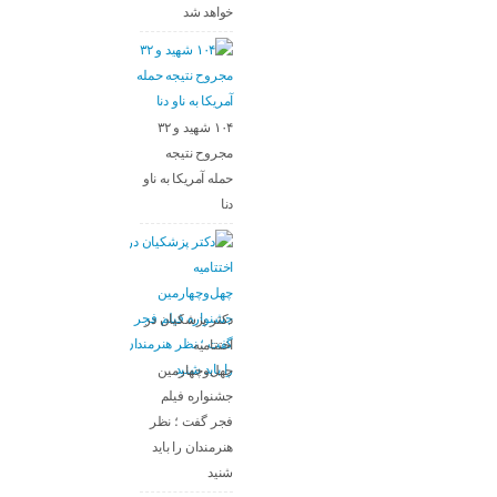
خواهد شد
۱۰۴ شهید و ۳۲
مجروح نتیجه
حمله آمریکا به ناو
دنا
دکتر پزشکیان در
اختتامیه
چهل‌وچهارمین
جشنواره فیلم
فجر گفت ؛ نظر
هنرمندان را باید
شنید