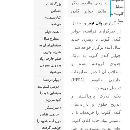
خارجی هالیوود دیگر
بزرگداشت
مالک جوایز گلدن
«عباس
کیارستمی»
گلوب نیست و این
به گزارش
پلان نیوز
و به نقل
می‌شود
نهاد رأی‌گیری منحل
از خبرگزاری فرانسه، جوایز
هفت فیلم
خواهد شد.
مطرح سال
گلدن گلوب با رهبری جدید
سینمای ایران به
سال آینده برگزار خواهد شد.
همراه بهترین
جوایز گلدن گلوب به مالک
فیلم خارجی‌زبان
جدیدی فروخته شده و
به زودی معرفی
متعاقب آن انجمن مطبوعات
می‌شوند
خارجی هالیوود (HFPA)
بهاره رهنما
دومین فیلم بلند
تعطیل می‌شود.
سینمایی خود را
دیک کلارک پروداکشنز و
کلید می‌زند
الدریج حقوق و دارایی‌های
سرلشکر
گلدن گلوب را خریده‌اند تا با
حاتمی: تقاص
تاسیس بنیاد جدید گلدن گلوب
خون امام شهید را
خواهیم گرفت
جای انجمن مطبوعات خارجی