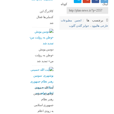
لینک کوتاه
کالابرگ این
کدملی‌ها فعال
برچسب ها :
انجمن مطبوعات
شد
خارجی هالیوود
،
جوایز گلدن گلوب
دومین پویش
«وطن به روایت
من» تمدید شد
آیت الله حسینی
بوشهری: سومین
رهبر نظام
جمهوری اسلامی
به زودی اعلام