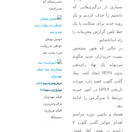
«مدرسه‌ای که
بسیاری از درگیری‌هایی که
می‌رفتم»
داشتیم را حذف کردیم و یک
رویه جدید برای شکایت با یک
خط تلفن گزارش محرمانه را
دومین پویش
راه انداخته‌ایم.
«وطن به روایت
در حالی که هنوز مشخص
من» تمدید شد
نیست خریداران جدید چگونه
می‌تواند یک نهاد رای‌دهی
بدون HFPA ایجاد کنند، بنیاد
گلدن گلوب قصد دارد میراث
«نیم‌شب» سه
تاریخی HPFA در امور خیریه
میلیاردی شد/
فیلم مهدویان
مرتبط با سرگرمی را ادامه
پرفروش‌ترین
دهد.
فیلم نوروزی
هشتاد و یکمین دوره مراسم
سینماها
اهدای جوایز گلدن گلوب ۷
ژانویه در همان آغاز فصل