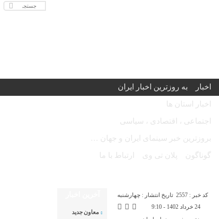
اخبار
به روزترین اخبار ایران
اخبار استان ها
اجتماعی ، اقتصادی ، سیاسی
بروزترین خبر سینمای ایران و جهان …
گوناگون
پلان تی وی
ارتباط با ما
امروز یکشنبه ۱۸ مرداد ۱۴۰۵ - Sunday 9 August 2026
آخرین اخبار
کد خبر : 2557
تاریخ انتشار : چهارشنبه
24 خرداد 1402 - 9:10
معاون جدید