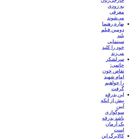
خارجی‌زبان
به زودی
معرفی
می‌شوند
بهاره رهنما
دومین فیلم
بلند
سینمایی
خود را کلید
می‌زند
سرلشکر
حاتمی:
تقاص خون
امام شهید
را خواهیم
گرفت
این بدرقه
بیش از آنکه
آیین
سوگواری
باشد بدرقه
یک آرمان
است
کالابرگ این