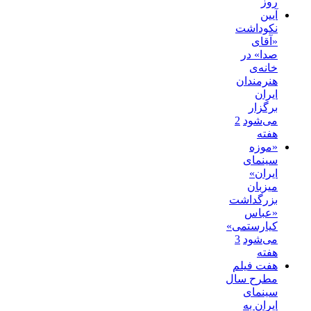
روز
آیین
نکوداشت
«آقای
صدا» در
خانه‌ی
هنرمندان
ایران
برگزار
می‌شود
2
هفته
«موزه
سینمای
ایران»
میزبان
بزرگداشت
«عباس
کیارستمی»
می‌شود
3
هفته
هفت فیلم
مطرح سال
سینمای
ایران به