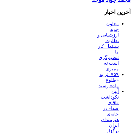
آخرین اخبار
معاون
جدید
ارزشیابی و
نظارت
سینما : کار
ما
تنظیم‌گری
است نه
ممیزی
۷۵۹ اثر به
«طلوع
ماه» رسید
آیین
نکوداشت
«آقای
صدا» در
خانه‌ی
هنرمندان
ایران
برگزار