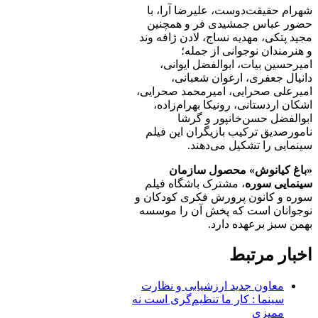
شهرام حقیقت‌دوست، علیرضا آرا، با
حضور عباس جمشیدی فر و همچنین
مجید پتکی، مهدیه نساج، لادن ژافه وند
و هنرمندان نوجوانی از جمله؛
امیرحسین بیات، ابوالفضل ایوانی،
دانیال جعفری، ارغوان شعبانی،
امیرعلی صحرایی، امیرمحمد صحرایی،
اشکان اردستانی، رونیکا بهرام‌زاده،
ابوالفضل حسن‌خانپور و گرشا
نامورصدیق ترکیب بازیگران این فیلم
سینمایی را تشکیل می‌دهند.
«باغ کیانوش» محصول سازمان
سینمایی سوره
، مشترک باشگاه فیلم
سوره و کانون پرورش فکری کودکان و
نوجوانان است که پخش آن را موسسه
بهمن سبز برعهده دارد.
اخبار مرتبط
معاون جدید ارزشیابی و نظارت
سینما : کار ما تنظیم‌گری است نه
ممیزی