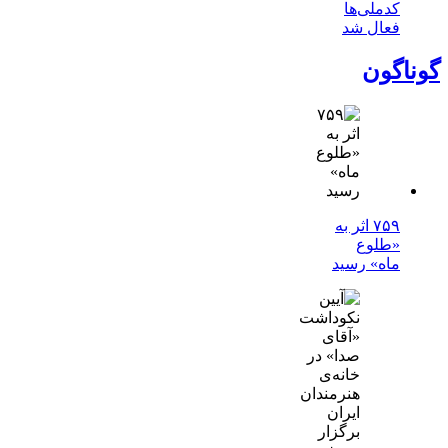
کدملی‌ها
فعال شد
گوناگون
۷۵۹ اثر به
«طلوع
ماه» رسید