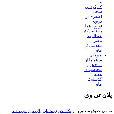
و
کارگردانی
سجاد
اصغری از
دریچه
نوروسینما
به قلم دکتر
عبدالرضا
ناصر
مقدسی
2
ماه
میزبانی
سینماها از
۳۰۰ هزار
مخاطب در
هفته
گذشته
2
ماه
پلان تی وی
تمامی حقوق متعلق به:
پایگاه خبری تحلیلی پلان نیوز می باشد