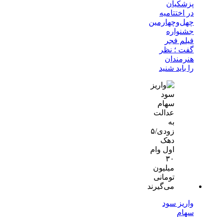
پزشکیان
در اختتامیه
چهل‌وچهارمین
جشنواره
فیلم فجر
گفت ؛ نظر
هنرمندان
را باید شنید
واریز سود
سهام