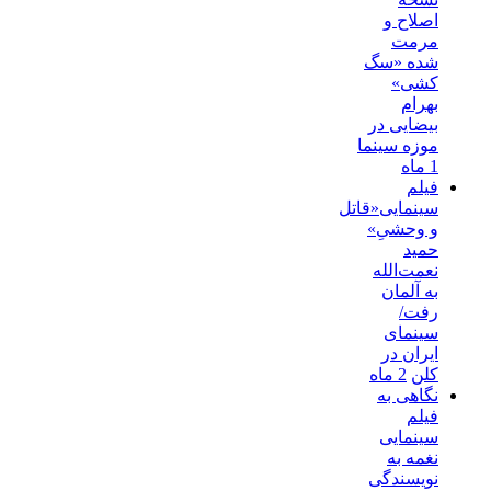
اصلاح و
مرمت
شده «سگ
کشی»
بهرام
بیضایی در
موزه سینما
1 ماه
فیلم
سینمایی«قاتل
و وحشیِ»
حمید
نعمت‌الله
به آلمان
رفت/
سینمای
ایران در
کلن
2 ماه
نگاهی به
فیلم
سینمایی
نغمه به
نویسندگی