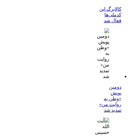
کالابرگ این
کدملی‌ها
فعال شد
دومین
پویش
«وطن به
روایت من»
تمدید شد