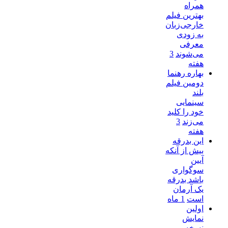
همراه
بهترین فیلم
خارجی‌زبان
به زودی
معرفی
می‌شوند
3
هفته
بهاره رهنما
دومین فیلم
بلند
سینمایی
خود را کلید
می‌زند
3
هفته
این بدرقه
بیش از آنکه
آیین
سوگواری
باشد بدرقه
یک آرمان
است
1 ماه
اولین
نمایش
نسخه