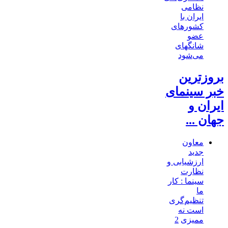
نظامی
ایران با
کشور‌های
عضو
شانگهای
می‌شود
بروزترین
خبر سینمای
ایران و
جهان ...
معاون
جدید
ارزشیابی و
نظارت
سینما : کار
ما
تنظیم‌گری
است نه
ممیزی
2