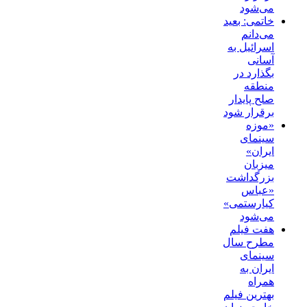
می‌شود
خاتمی: بعید
می‌دانم
اسرائیل به
آسانی
بگذارد در
منطقه
صلح پایدار
برقرار شود
«موزه
سینمای
ایران»
میزبان
بزرگداشت
«عباس
کیارستمی»
می‌شود
هفت فیلم
مطرح سال
سینمای
ایران به
همراه
بهترین فیلم