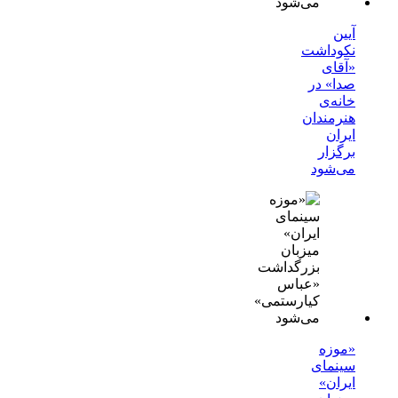
آیین
نکوداشت
«آقای
صدا» در
خانه‌ی
هنرمندان
ایران
برگزار
می‌شود
«موزه
سینمای
ایران»