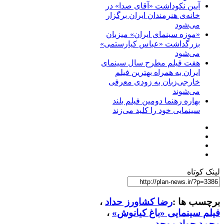
آیین نکوداشت «آقای صدا» در
خانه‌ی هنرمندان ایران برگزار
می‌شود
«موزه سینمای ایران» میزبان
بزرگداشت «عباس کیارستمی»
می‌شود
هفت فیلم مطرح سال سینمای
ایران به همراه بهترین فیلم
خارجی‌زبان به زودی معرفی
می‌شوند
بهاره رهنما دومین فیلم بلند
سینمایی خود را کلید می‌زند
لینک کوتاه
برچسب ها :
رضا کشاورز حداد
،
فیلم سینمایی «باغ کیانوش»
،
محمد جواد موحد