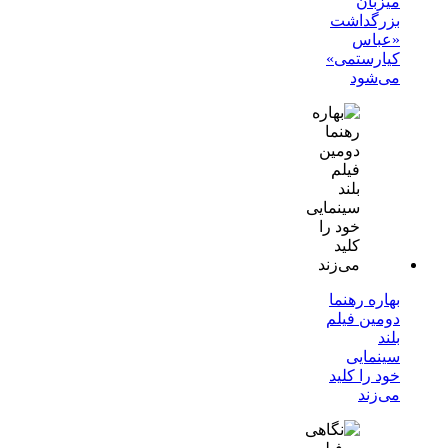
میزبان
بزرگداشت
«عباس
کیارستمی»
می‌شود
بهاره رهنما
دومین فیلم
بلند
سینمایی
خود را کلید
می‌زند