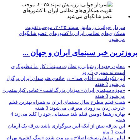
سردار جوانی: رزمایش سهند ۲۰۲۵، موجب تقویت
همکاری‌های نظامی ایران با کشور‌های عضو شانگهای
می‌شود
بروزترین خبر سینمای ایران و جهان ...
معاون جدید ارزشیابی و نظارت سینما : کار ما تنظیم‌گری
است نه ممیزی
5 روز
آیین نکوداشت «آقای صدا» در خانه‌ی هنرمندان ایران برگزار
می‌شود
2 هفته
«موزه سینمای ایران» میزبان بزرگداشت «عباس کیارستمی»
می‌شود
3 هفته
هفت فیلم مطرح سال سینمای ایران به همراه بهترین فیلم
خارجی‌زبان به زودی معرفی می‌شوند
3 هفته
بهاره رهنما دومین فیلم بلند سینمایی خود را کلید می‌زند
4
هفته
این بدرقه بیش از آنکه آیین سوگواری باشد بدرقه یک آرمان
است
1 ماه
اولین نمایش نسخه اصلاح و مرمت شده «سگ کشی» بهرام