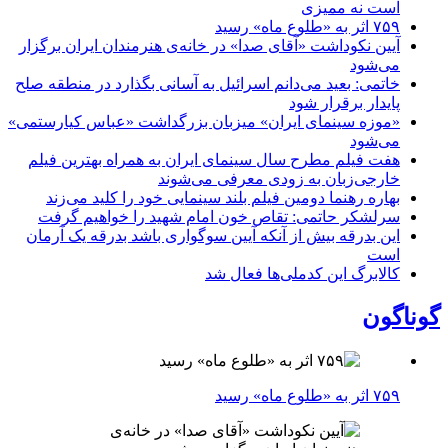
است نه ممیزی
۷۵۹ اثر به «طلوع ماه» رسید
آیین نکوداشت «آقای صدا» در خانه‌ی هنرمندان ایران برگزار
می‌شود
خاتمی: بعید می‌دانم اسرائیل به آسانی بگذارد در منطقه صلح
پایدار برقرار شود
«موزه سینمای ایران» میزبان بزرگداشت «عباس کیارستمی»
می‌شود
هفت فیلم مطرح سال سینمای ایران به همراه بهترین فیلم
خارجی‌زبان به زودی معرفی می‌شوند
بهاره رهنما دومین فیلم بلند سینمایی خود را کلید می‌زند
سرلشکر حاتمی: تقاص خون امام شهید را خواهیم گرفت
این بدرقه بیش از آنکه آیین سوگواری باشد بدرقه یک آرمان
است
کالابرگ این کدملی‌ها فعال شد
گوناگون
۷۵۹ اثر به «طلوع ماه» رسید