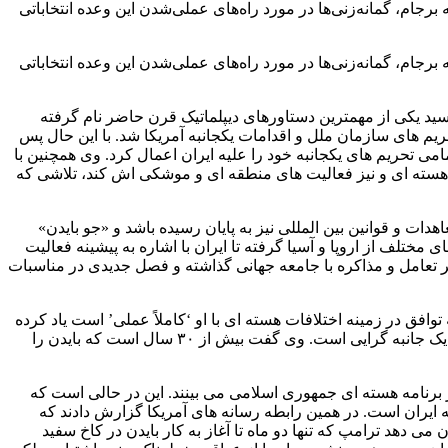
برجام، گمانه‌زنی‌ها در مورد راه‌های عملی‌شدن این وعده انتخاباتی
برجام، گمانه‌زنی‌ها در مورد راه‌های عملی‌شدن این وعده انتخاباتی
ران و کشورهای ۱+۵ که در تیرماه ۱۳۹۴ به امضای مقامات این کشورها رسید یکی از مهمترین دستاورهای دیپلماتیک قرن حاضر نام گرفته
م های سازمان ملل و اقدامات یکجانبه آمریکا شد. با این حال پس
امی تحریم های یکجانبه خود را علیه ایران اعمال کرد. وی همچنین با
ه هسته ای و نیز فعالیت های منطقه ای و موشکی اش کند، تلاشی که
ت و قوانین بین المللی نیز به پایان رسیده باشد و «جو بایدن»
تلف از اروپا و آسیا گرفته تا ایران با اشاره به پیشینه فعالیت
ر تعامل و مذاکره با جامعه جهانی گذاشته و فصل جدیدی در مناسبات
افق در زمینه اختلافات هسته ای با او ‘کاملاً عملی’ است یاد کرده
است. وی هفته گذشته در مصاحبه با روزنامه ایران تاکید کرد که بایدن سیاست خارجی را بسیار بهتر از ترامپ می شناسد و همچنین مخالف یک جانبه گرایی است. وی گفت بیش از ۳۰ سال است که بایدن را
ر برنامه هسته ای جمهوری اسلامی می بینند. این در حالی است که
یه ایران است. در همین رابطه رسانه های آمریکا گزارش دادند که
 دهد ترامپ که تنها دو ماه تا آغاز به کار بایدن در کاخ سفید