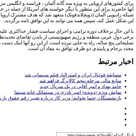
برای کشورهای اروپایی به ویژه سه گانه آلمان ، فرانسه و انگلیس مز
شبکه رادیویی آلمان (دویچلاندفونک) متعهد شد که هدف مشترک اروپا و
این شکل عمل کند، سپس همه می توانند به این توافق نامه برگردند.
با این حال برخلاف دوره ترامپ و اجرای سیاست فشار حداکثری علیه
برخی دول عربی منطقه و رژیم صهیونیستی از بایدن تقاضای تجدیدنظر 
تسلیحاتی پنج ساله، راه به جایی نبرده است. از این رو آنها اینک دست ب
مجدد برجام و پایبندی دو طرف توافق به مفاد آن است.
اخبار مرتبط
مسابقه فوتبال ایران و استرالیا، فیلم سینمایی شد
منابع مالی مرحله پنجم کالابرگ فراهم شد
حامد بهداد و امیر آقایی در یک سریال جدید
نمایش ویژه «دونده» امیر نادری در سینماتک خانه سینما
بازنشستگان حتما بخوانند/ وزیر کار درباره تغییر رقم حقوق ب
لینک کوتاه