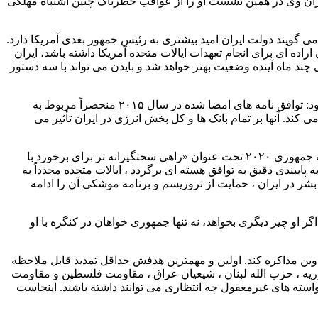
ران وی در همین نشست او را از عواقب خطرناک چنین اشتباه مهلکی
می گویند دولت ایران امید بیشتری به رئیس جمهور بعدی آمریکا دارد.
اده ای برای انجام تعهدات ایالات متحده آمریکا داشته باشد، ایران
چند ماه آینده وضعیت بهتر خواهد شد و بایدن می تواند با سه دستور
با این حال ، یک مشکل آشکار این است که بازگشت ایالات متحده به توافق نامه وین به طور خودکار منجر به لغو کلیه اقدامات تنبیهی نمی شود: توافق نامه های امضا شده در سال ۲۰۱۵ منحصراً مربوط به
کند. آنها بر تمام بانک ها و کل بخش انرژی در ایران تأثیر می
اما خود بایدن چه می گوید؟ شبکه تلویزیونی سی .ان ان سیزدهم سپتامبر (۲۳ شهریور) بیانیه ای از سوی این نامزد دموکرات انتخابات ریاست جمهوری ۲۰۲۰ تحت عنوان «راهی سختگیرانه تر برای برخورد با
پایبندی دقیق به توافق هسته ای برگردد ، ایالات متحده مجدداً به
ر در ایران ، حمایت از تروریسم و ​​برنامه موشکی آن را ادامه
و چیز دیگری بخواهد، نه تنها جمهوری خواهان در کنگره با او
افق وین مذاکره کند. اولین و مهمترین هدفش حداقل تمدید قابل ملاحظه
سوریه ، حزب الله لبنان ، شیعیان عراق ، مقاومت فلسطین و مقاومت
واسته های غیرمعقول چه انتظاری می توانند داشته باشند. اینجاست