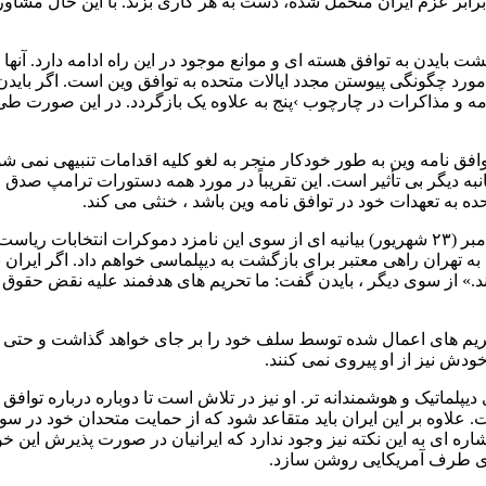
بر عزم ایران متحمل شده، دست به هر کاری بزند. با این حال مشاو
ایدن به توافق هسته ای و موانع موجود در این راه ادامه دارد. آنها 
رد چگونگی پیوستن مجدد ایالات متحده به توافق وین است. اگر بایدن ار
امه و مذاکرات در چارچوب ›پنج به علاوه یک بازگردد. در این صورت طی 
ه دیگر بی تأثیر است. این تقریباً در مورد همه دستورات ترامپ صدق می 
ده به تعهدات خود در توافق نامه وین باشد ، خنثی می کند.
 تهران راهی معتبر برای بازگشت به دیپلماسی خواهم داد. اگر ایران به 
.» از سوی دیگر ، بایدن گفت: ما تحریم های هدفمند علیه نقض حقوق بش
یم های اعمال شده توسط سلف خود را بر جای خواهد گذاشت و حتی اگر ا
دش نیز از او پیروی نمی کنند.
ی دیپلماتیک و هوشمندانه تر. او نیز در تلاش است تا دوباره درباره تو
. علاوه بر این ایران باید متقاعد شود که از حمایت متحدان خود در 
ره ای به این نکته نیز وجود ندارد که ایرانیان در صورت پذیرش این خ
رای طرف آمریکایی روشن سازد.