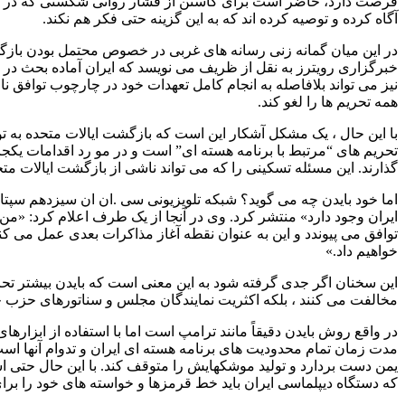
فرصت دارد، حاضر است برای کاستن از فشار روانی شکستی که در برا
آگاه کرده و توصیه کرده اند که به این گزینه حتی فکر هم نکند.
در این میان گمانه زنی رسانه های غربی در خصوص محتمل بودن بازگشت ب
خبرگزاری رویترز به نقل از ظریف می نویسد که ایران آماده بحث در مو
نیز می تواند بلافاصله به انجام کامل تعهدات خود در چارچوب توافق ن
همه تحریم ها را لغو کند.
تحریم های “مرتبط با برنامه هسته ای” است و در مو رد اقدامات یکجانب
گذارند. این مسئله تسکینی را که می تواند ناشی از بازگشت ایالات متح
ایران وجود دارد» منتشر کرد. وی در آنجا از یک طرف اعلام کرد: «من به
توافق می پیوندد و این به عنوان نقطه آغاز مذاکرات بعدی عمل می کند
خواهیم داد.»
این سخنان اگر جدی گرفته شود به این معنی است که بایدن بیشتر تحر
مخالفت می کنند ، بلکه اکثریت نمایندگان مجلس و سناتورهای حزب خو
در واقع روش بایدن دقیقاً مانند ترامپ است اما با استفاده از ابزارها
مدت زمان تمام محدودیت های برنامه هسته ای ایران و تدوام آنها است
یمن دست بردارد و تولید موشکهایش را متوقف کند. با این حال حتی اشا
که دستگاه دیپلماسی ایران باید خط قرمزها و خواسته های خود را ب