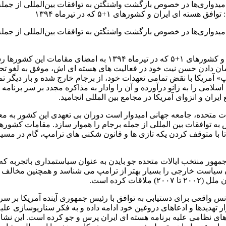
ز امیدواری‌ها در خصوص بازگشت واشنگتن به توافقات بین‌المللی از جمله 
ی ایران و کشورهای ۱+۵ که در تیرماه ۱۳۹۴
ز امیدواری‌ها در خصوص بازگشت واشنگتن به توافقات بین‌المللی از جمله 
به گزارش پایگاه خبری پلان نیوز به نقل از ایرنا: توافق هسته ای ای
ان دادن حسن نیت خود در فعالیت های هسته ای اش، موفق به لغو تحری
» آمریکا با نقض تمامی تعهدات خود، از برجام خارج شده و بار دیگر تم
می را به زانو درآورده و آن را وادار به مذاکره مجدد بر سر برنام
یران و انزوای آمریکا در مجامع بین المللی انجامید.
تحده، جامعه جهانی امیدوار است دوران بی تعهدی این کشور به معاهدا
وافقات بین المللی از جمله برجام را هموار سازد. مقامات کشورهای مخ
 تا با متوقف کردن یکه تازی ها و قانون شکنی های ترامپ، گام در مسی
ور منتخب ایالات متحده جو بایدن به عنوان سیاستمداری باتجربه که تو
کرده است.
انس واقعی برای دستیابی به توافق با رئیس جمهوری آینده آمریکا بر س
ار تهدیدها و ادعاهای دروغین خود ادامه داده و به فکر سناریوسازی عل
ای نظامی علیه برنامه هسته ای ایران پرس و جو کرده است. این نشان می