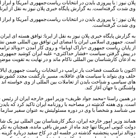
پلان نیوز : با پیروزی بایدن در انتخابات ریاست‌جمهوری آمریکا و ابرا
وی شدت گرفته‌است. به گزارش پایگاه خبری پلان نیوز به نقل از ایرنا: توافق هسته ا
پلان نیوز : با پیروزی بایدن در انتخابات ریاست‌جمهوری آمریکا و ابرا
وی شدت گرفته‌است.
است. جمهوری اسلامی ایران با امضای این توافق بین المللی ضمن نش
از پایان ریاست جمهوری «باراک اوباما» و روی کار آمدن «دونالد ترامپ
در پیش گرفتن سیاست «فشار حداکثری» علیه ایران کوشید جمهوری اسلا
به اذعان کارشناسان بین المللی ناکام ماند و در نهایت به تقویت موضع ا
اکنون با شکست فضاحت بار ترامپ در انتخابات ریاست جمهوری ایالات م
خلف وی بتواند با سیاست های عاقلانه، مسیر بازگشت مجدد کشورش به ت
های سیاسی و شناخت بایدن از تعاملات بین المللی از وی خواسته اند
واشنگتن با جهان آغاز کند.
در همین راستا «محمد جواد ظریف» وزیر امور خارجه ایران از رئیس جمه
می شناسد و شخصاً با وی در دوره مسئولیتش به عنوان سفیر سازمان ملل (۲۰۰۲ تا ۲۰۰۷) ملاقات 
همانند وزیر امور خارجه ایران، دیگر کارشناسان بین المللی نیز یک ش
دولت کنونی آمریکا تنها چند ماه از عمرش باقی مانده، همچنان به تکر
دونالد ترامپ پنجشنبه گذشته در جلسه ای در کاخ سفید درباره گزینه ه