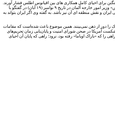
اشنگتن برای احیای کامل همکاری های بین اقیانوس اطلس فشار آورند.
آنها حاضرند برای این منظور با دیگر خواسته های آمریکا از جمله در خصوص برنامه هسته ای ایران کنار بیایند. از همین روست که «هایکو ماس» وزیر امور خارجه آلمان در تاریخ ۹ نوامبر (۱۹ آبان) در گفتگو با
ران و نقش منطقه ای آن نیز باشد. به گفته وی اگر ایران بتواند به
 را دور از ذهن نمی‌بینند. همین موضوع باعث شده‌است که مقامات
شکست آمریکا در صحن شورای امنیت و پایان‌یابی زمان تحریم‌های
هی را که «باراک اوباما» رفته بود، نرود؛ راهی که پایان آن احیای