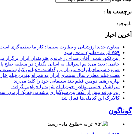
برچسب ها :
ناموجود
آخرین اخبار
معاون جدید ارزشیابی و نظارت سینما : کار ما تنظیم‌گری است
۷۵۹ اثر به «طلوع ماه» رسید
آیین نکوداشت «آقای صدا» در خانه‌ی هنرمندان ایران برگزار می
خاتمی: بعید می‌دانم اسرائیل به آسانی بگذارد در منطقه صلح پای
«موزه سینمای ایران» میزبان بزرگداشت «عباس کیارستمی» م
هفت فیلم مطرح سال سینمای ایران به همراه بهترین فیلم خار
بهاره رهنما دومین فیلم بلند سینمایی خود را کلید می‌زند
سرلشکر حاتمی: تقاص خون امام شهید را خواهیم گرفت
این بدرقه بیش از آنکه آیین سوگواری باشد بدرقه یک آرمان اس
کالابرگ این کدملی‌ها فعال شد
گوناگون