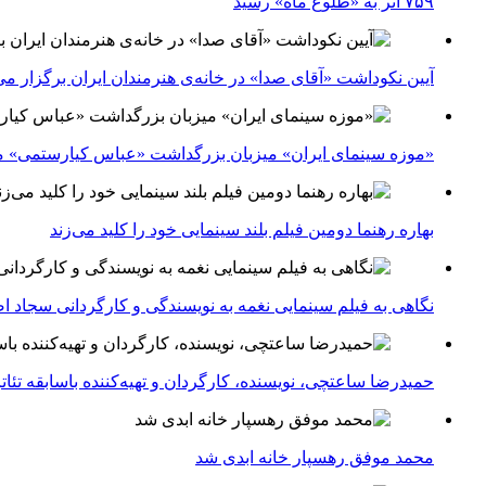
۷۵۹ اثر به «طلوع ماه» رسید
آیین نکوداشت «آقای صدا» در خانه‌ی هنرمندان ایران برگزار می
«موزه سینمای ایران» میزبان بزرگداشت «عباس کیارستمی» م
بهاره رهنما دومین فیلم بلند سینمایی خود را کلید می‌زند
نگاهی به فیلم سینمایی نغمه به نویسندگی و کارگردانی سجاد ا
حمیدرضا ساعتچی، نویسنده، کارگردان و تهیه‌کننده باسابقه تئ
محمد موفق رهسپار خانه ابدی شد