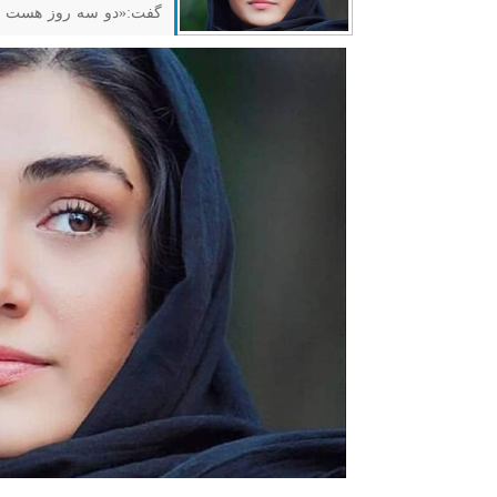
گفت:«دو سه روز هست که 
کرونایم خوب شده.وی در
بسیار نقش متفاوتی است