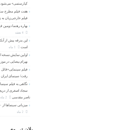
کیارستمی» می‌شود
هفت فیلم مطرح سال 
فیلم خارجی‌زبان به
بهاره رهنما دومین فی
4 هفته
این بدرقه بیش از آنک
است
1 ماه
اولین نمایش نسخه 
بهرام بیضایی در موز
فیلم سینمایی«قاتل و
رفت/ سینمای ایران 
نگاهی به فیلم سینما
سجاد اصغری از دریچه
ناصر مقدسی
2 ماه
میزبانی سینماها از ۳۰۰ هزار مخاطب در هفته گذشته
2 ماه
پلان تی وی