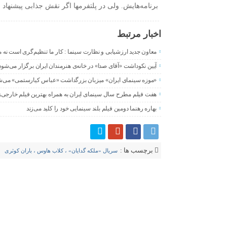
برنامه‌‌هایش. ولی در پلتفرمها اگر نقش جذابی پیشنهاد 
اخبار مرتبط
معاون جدید ارزشیابی و نظارت سینما : کار ما تنظیم‌گری است نه 
آیین نکوداشت «آقای صدا» در خانه‌ی هنرمندان ایران برگزار می‌شود
«موزه سینمای ایران» میزبان بزرگداشت «عباس کیارستمی» می‌ش
هفت فیلم مطرح سال سینمای ایران به همراه بهترین فیلم خارجی‌ز
بهاره رهنما دومین فیلم بلند سینمایی خود را کلید می‌زند
برچسب ها :
سریال «ملکه گدایان» ، کلاب هاوس ، باران کوثری