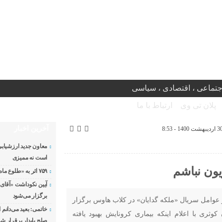
جتماعی ، اقتصادی ، سیاسی
پلان تی وی
ارتباط با ما
آخرین اخبار
معاون جدید ارزشیابی
است نه ممیزی
یون نباشم
۷۵۹ اثر به «طلوع ماه» رسید
آیین نکوداشت «آقای ص
برگزار می‌شود
وامل سریال «ملکه گدایان» در کلاب هاوس برگزار
خاتمی: بعید می‌دانم 
کوثری با اعلام اینکه بیماری کرونایش بهبود یافته
صلح پایدار برقرار شو