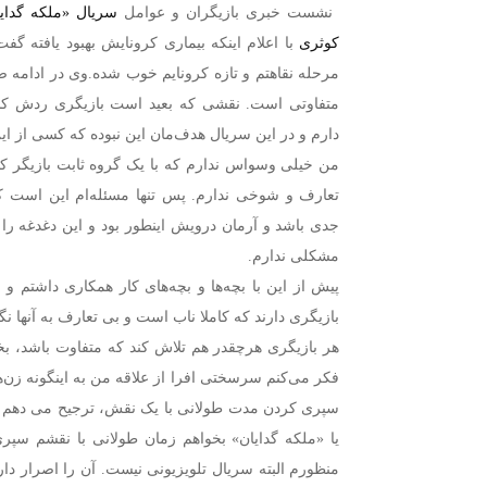
نشست خبری بازیگران و عوامل
سریال «ملکه گدای
کوثری
با اعلام اینکه بیماری کرونایش بهبود یافته 
مرحله نقاهتم و تازه کرونایم خوب شده.وی در ادامه
متفاوتی است. نقشی که بعید است بازیگری ردش کند
دارم و در این سریال هدف‌مان این نبوده که کسی از ای
من خیلی وسواس ندارم که با یک گروه ثابت بازیگر کا
تعارف و شوخی ندارم. پس تنها مسئله‌ام این است ک
جدی باشد و آرمان درویش اینطور بود و این دغدغه را 
مشکلی ندارم.
پیش از این با بچه‌ها و بچه‌های کار همکاری داشتم و 
بازیگری دارند که کاملا ناب است و بی تعارف به آنها نگ
هر بازیگری هرچقدر هم تلاش کند که متفاوت باشد، 
فکر می‌کنم سرسختی افرا از علاقه من به اینگونه زن‌‌
سپری کردن مدت طولانی با یک نقش، ترجیح می دهم در
یا «ملکه گدایان» بخواهم زمان طولانی با نقشم سپر
منظورم البته سریال تلویزیونی نیست. آن را اصرار دا