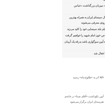
» میزبان بزرگداشت «عباس
سینمای ایران به همراه بهترین
 زودی معرفی می‌شوند
لم بلند سینمایی خود را کلید می‌زند
ص خون امام شهید را خواهیم گرفت
ه آیین سوگواری باشد بدرقه یک آرمان
ا فعال شد
۷۵۹ اثر به «طلوع ماه» رسید
آیین نکوداشت «آقای صدا» در خانه‌ی
هنرمندان ایران برگزار می‌شود