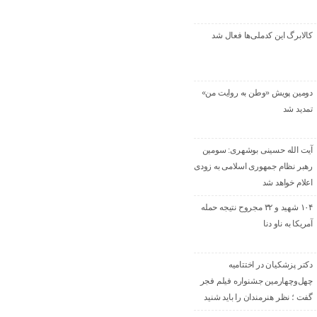
کالابرگ این کدملی‌ها فعال شد
دومین پویش «وطن به روایت من»
تمدید شد
آیت الله حسینی بوشهری: سومین
رهبر نظام جمهوری اسلامی به زودی
اعلام خواهد شد
۱۰۴ شهید و ۳۲ مجروح نتیجه حمله
آمریکا به ناو دنا
دکتر پزشکیان در اختتامیه
چهل‌وچهارمین جشنواره فیلم فجر
گفت ؛ نظر هنرمندان را باید شنید