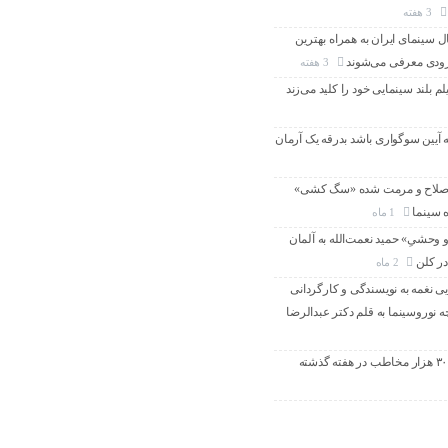
3 هفته
سینمای ایران به همراه بهترین
 زودی معرفی می‌شوند
3 هفته
لم بلند سینمایی خود را کلید می‌زند
ه آیین سوگواری باشد بدرقه یک آرمان
اصلاح و مرمت شده «سگ کشی»
ه سینما
1 ماه
 وحشیِ» حمید نعمت‌الله به آلمان
در کلن
2 ماه
یی نغمه به نویسندگی و کارگردانی
 نوروسینما به قلم دکتر عبدالرضا