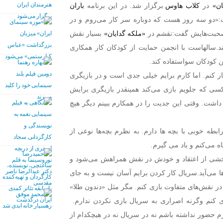
ان»
در
کلاب هاوس
برگزار شد. در این برنامه
باران
گفت:«دو سه روز هست که دوباره سر کار می‌روم و در
 صحبت‌هایش گفت:نقشم در
«ملکه گدایان»
بسیار نقش
.سالهاست با انجمن حمایت از کودکان کار همکاری
ن کودکان سواستفاده کند.
ر کنم. اما کارم برایم خیلی جدی است و در بازیگری
سی که جلویم بازی می‌کند همینقدر بازیگری برایش
داشت. وقتی این جدیت را در همکارم ببینم دیگر هیچ
رابطه خوبی با بچه ها دارم. به نظرم بچه‌ها نوعی از
اه می‌کنم و یاد می گیرم.
بخشی از اعتقاد و خودش در نقش همراهش می‌شود و
ها می‌آید.سریال کار کردن برایم آسان نیست و به جای
 نقش‌های متفاوت بازی کنم. مگر مثل «دندون طلا»
ی کنم وگرنه اصراری به سریال بازی نکردن ندارم.
رم حضور نداشته باشم نه در سریال نه در هیچکدام از