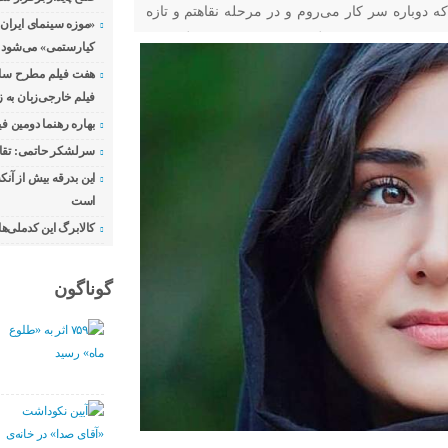
دوباره سر کار می‌روم و در مرحله نقاهتم و تازه
«موزه سینمای ایران
 ادامه صحبت‌هایش گفت:نقشم در «ملکه گدایان»
کیارستمی» می‌شود
. نقشی
هفت فیلم مطرح سال 
فیلم خارجی‌زبان به
بهاره رهنما دومین فی
سرلشکر حاتمی: تقا
این بدرقه بیش از آنک
است
کالابرگ این کدملی‌ه
گوناگون