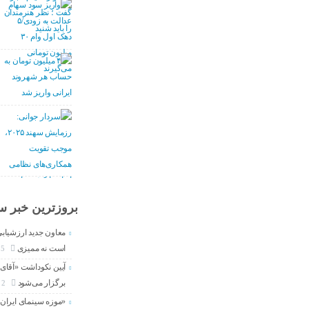
بروزترین خبر سی
معاون جدید ارزشیابی
است نه ممیزی
5 روز
آیین نکوداشت «آقای ص
برگزار می‌شود
2 هفته
«موزه سینمای ایران