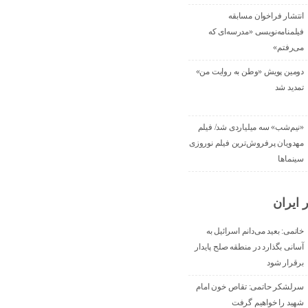
انتشار فراخوان مسابقه
فیلمنامه‌نویسی «مدرسه‌ای که
می‌رفتم»
دومین پویش «وطن به روایت من»
تمدید شد
«نیم‌شب» سه میلیاردی شد/ فیلم
مهدویان پرفروش‌ترین فیلم نوروزی
سینماها
 ایران
خاتمی: بعید می‌دانم اسرائیل به
آسانی بگذارد در منطقه صلح پایدار
برقرار شود
سرلشکر حاتمی: تقاص خون امام
شهید را خواهیم گرفت