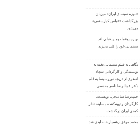
«موزه سینمای ایران» میزبان
بزرگداشت «عباس کیارستمی»
می‌شود
بهاره رهنما دومین فیلم بلند
سینمایی خود را کلید می‌زند
نگاهی به فیلم سینمایی نغمه به
نویسندگی و کارگردانی سجاد
اصغری از دریچه نوروسینما به قلم
دکتر عبدالرضا ناصر مقدسی
حمیدرضا ساعتچی، نویسنده،
کارگردان و تهیه‌کننده باسابقه تئاتر
کمدی ایران درگذشت
محمد موفق رهسپار خانه ابدی شد