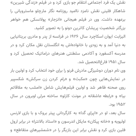
نقش یک فرد اجتماعی انتقام جو بازی کرد و در فیلم «زندگی شیرین»
شاهکار فلینی نقش نامزد ناامید روزنامه نگار مارچلو ماسترویانی را
برعهده داشت. وی در فیلم هیجانی «انزجار» پولانسکی هم خواهر
بزرگتر شخصیت پریشان کاترین دونو را به تصویر کشید.
الیزابت ایوان اسکاچرد سال ۱۹۲۶ در فرانسه از پدر و مادری بریتانیایی
به دنیا آمد و به زودی با خانواده‌اش به انگلستان نقل مکان کرد و در
مدرسه آکسفورد و آکادمی سلطنتی هنرهای دراماتیک تحصیل کرد و
سال ۱۹۵۱ فارغ‌التحصیل شد.
وی نام دوران دوشیزگی مادرش فرنو را برای خود انتخاب کرد و اولین بار
در نمایش‌هایی چون «مکبث» و «رام کردن زن سرکش» شکسپیر
روی صحنه ظاهر شد و اولین فیلم‌هایش شامل «امشب به ملاقاتم
بیا» و «رابطه عاشقانه در مونت کارلو» ساخته مرلی اوبرون در سال
۱۹۵۲ بود.
سال بعد، او در «اپرای گدا» به کارگردانی پیتر بروک و با بازی لارنس
اولیویه و «خانه پیکان» مایکل اندرسون و «استاد بالانترا» در برابر ارول
فلین بازی کرد و نقش برابر این بازیگر را در «شمشیرهای متقاطع» و