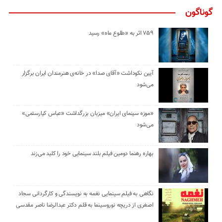
گوناگون
۷۵۹ اثر به «طلوع ماه» رسید
آیین نکوداشت «آقای صدا» در خانه‌ی هنرمندان ایران برگزار
می‌شود
«موزه سینمای ایران» میزبان بزرگداشت «عباس کیارستمی»
می‌شود
بهاره رهنما دومین فیلم بلند سینمایی خود را کلید می‌زند
نگاهی به فیلم سینمایی نغمه به نویسندگی و کارگردانی سجاد
اصغری از دریچه نوروسینما به قلم دکتر عبدالرضا ناصر مقدسی