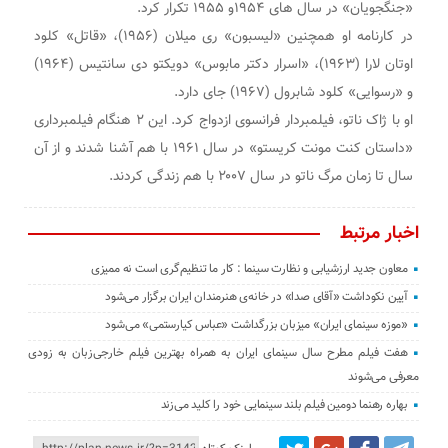
«جنگجویان» در سال های ۱۹۵۴و ۱۹۵۵ تکرار کرد.
در کارنامه او همچنین «لیسبون» ری میلان (۱۹۵۶)، «قاتل» کلود
اوتان لارا (۱۹۶۳)، «اسرار دکتر مابوس» دویکتو دی سانتیس (۱۹۶۴)
و «رسوایی» کلود شابرول (۱۹۶۷) جای دارد.
او با ژاک ناتو، فیلمبردار فرانسوی ازدواج کرد. این ۲ هنگام فیلمبرداری
«داستان کنت مونت کریستو» در سال ۱۹۶۱ با هم آشنا شدند و از آن
سال تا زمان مرگ ناتو در سال ۲۰۰۷ با هم زندگی کردند.
اخبار مرتبط
معاون جدید ارزشیابی و نظارت سینما : کار ما تنظیم‌گری است نه ممیزی
آیین نکوداشت «آقای صدا» در خانه‌ی هنرمندان ایران برگزار می‌شود
«موزه سینمای ایران» میزبان بزرگداشت «عباس کیارستمی» می‌شود
هفت فیلم مطرح سال سینمای ایران به همراه بهترین فیلم خارجی‌زبان به زودی
معرفی می‌شوند
بهاره رهنما دومین فیلم بلند سینمایی خود را کلید می‌زند