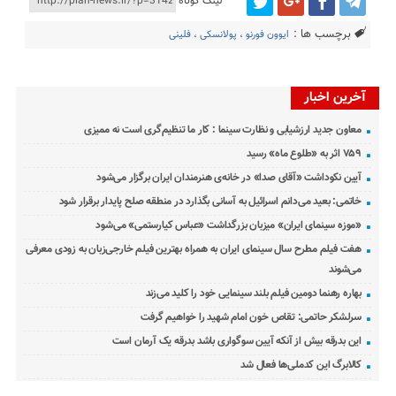
لینک کوتاه
برچسب ها :
ایوون فورنو
،
پولانسکی
،
فلینی
آخرین اخبار
معاون جدید ارزشیابی و نظارت سینما : کار ما تنظیم‌گری است نه ممیزی
۷۵۹ اثر به «طلوع ماه» رسید
آیین نکوداشت «آقای صدا» در خانه‌ی هنرمندان ایران برگزار می‌شود
خاتمی: بعید می‌دانم اسرائیل به آسانی بگذارد در منطقه صلح پایدار برقرار شود
«موزه سینمای ایران» میزبان بزرگداشت «عباس کیارستمی» می‌شود
هفت فیلم مطرح سال سینمای ایران به همراه بهترین فیلم خارجی‌زبان به زودی معرفی
می‌شوند
بهاره رهنما دومین فیلم بلند سینمایی خود را کلید می‌زند
سرلشکر حاتمی: تقاص خون امام شهید را خواهیم گرفت
این بدرقه بیش از آنکه آیین سوگواری باشد بدرقه یک آرمان است
کالابرگ این کدملی‌ها فعال شد