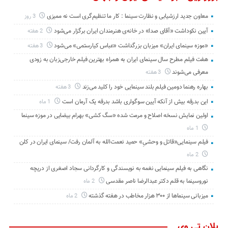
معاون جدید ارزشیابی و نظارت سینما : کار ما تنظیم‌گری است نه ممیزی
3 روز
آیین نکوداشت «آقای صدا» در خانه‌ی هنرمندان ایران برگزار می‌شود
2 هفته
«موزه سینمای ایران» میزبان بزرگداشت «عباس کیارستمی» می‌شود
3 هفته
هفت فیلم مطرح سال سینمای ایران به همراه بهترین فیلم خارجی‌زبان به زودی
معرفی می‌شوند
3 هفته
بهاره رهنما دومین فیلم بلند سینمایی خود را کلید می‌زند
3 هفته
این بدرقه بیش از آنکه آیین سوگواری باشد بدرقه یک آرمان است
1 ماه
اولین نمایش نسخه اصلاح و مرمت شده «سگ کشی» بهرام بیضایی در موزه سینما
1 ماه
فیلم سینمایی«قاتل و وحشیِ» حمید نعمت‌الله به آلمان رفت/ سینمای ایران در کلن
2 ماه
نگاهی به فیلم سینمایی نغمه به نویسندگی و کارگردانی سجاد اصغری از دریچه
نوروسینما به قلم دکتر عبدالرضا ناصر مقدسی
2 ماه
میزبانی سینماها از ۳۰۰ هزار مخاطب در هفته گذشته
2 ماه
پلان تی وی