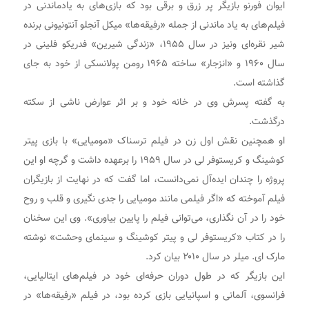
ایوان فورنو بازیگر پر زرق و برقی بود که بازی‌های به یادماندنی در
فیلم‌های به یاد ماندنی از جمله «رفیقه‌ها» میکل آنجلو آنتونیونی برنده
شیر نقره‌ای ونیز در سال ۱۹۵۵، «زندگی شیرین» فدریکو فلینی در
سال ۱۹۶۰ و «انزجار» ساخته ۱۹۶۵ رومن پولانسکی از خود به جای
گذاشته است.
به گفته پسرش وی در خانه خود و بر اثر عوارض ناشی از سکته
درگذشت.
او همچنین نقش اول زن در فیلم ترسناک «مومیایی» با بازی پیتر
کوشینگ و کریستوفر لی در سال ۱۹۵۹ را برعهده داشت و گرچه او این
پروژه را چندان ایده‌آل نمی‌دانست، اما گفت که در نهایت از بازیگران
فیلم آموخته که «اگر فیلمی مانند مومیایی را جدی نگیری و قلب و روح
خود را در آن نگذاری، می‌توانی فیلم را پایین بیاوری». وی این سخنان
را در کتاب «کریستوفر لی و پیتر کوشینگ و سینمای وحشت» نوشته
مارک ای. میلر در سال ۲۰۱۰ بیان کرد.
این بازیگر که در طول دوران حرفه‌ای خود در فیلم‌های ایتالیایی،
فرانسوی، آلمانی و اسپانیایی بازی کرده بود، در فیلم «رفیقه‌ها» در