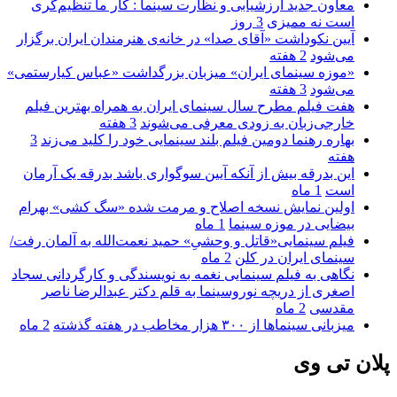
معاون جدید ارزشیابی و نظارت سینما : کار ما تنظیم‌گری
است نه ممیزی
3 روز
آیین نکوداشت «آقای صدا» در خانه‌ی هنرمندان ایران برگزار
می‌شود
2 هفته
«موزه سینمای ایران» میزبان بزرگداشت «عباس کیارستمی»
می‌شود
3 هفته
هفت فیلم مطرح سال سینمای ایران به همراه بهترین فیلم
خارجی‌زبان به زودی معرفی می‌شوند
3 هفته
بهاره رهنما دومین فیلم بلند سینمایی خود را کلید می‌زند
3
هفته
این بدرقه بیش از آنکه آیین سوگواری باشد بدرقه یک آرمان
است
1 ماه
اولین نمایش نسخه اصلاح و مرمت شده «سگ کشی» بهرام
بیضایی در موزه سینما
1 ماه
فیلم سینمایی«قاتل و وحشیِ» حمید نعمت‌الله به آلمان رفت/
سینمای ایران در کلن
2 ماه
نگاهی به فیلم سینمایی نغمه به نویسندگی و کارگردانی سجاد
اصغری از دریچه نوروسینما به قلم دکتر عبدالرضا ناصر
مقدسی
2 ماه
میزبانی سینماها از ۳۰۰ هزار مخاطب در هفته گذشته
2 ماه
پلان تی وی