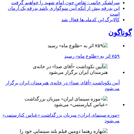
سرلشکر حاتمی: تقاص خون امام شهید را خواهیم گرفت
این بدرقه بیش از آنکه آیین سوگواری باشد بدرقه یک آرمان
است
کالابرگ این کدملی‌ها فعال شد
گوناگون
۷۵۹ اثر به «طلوع ماه» رسید
آیین نکوداشت «آقای صدا» در خانه‌ی هنرمندان ایران برگزار
می‌شود
«موزه سینمای ایران» میزبان بزرگداشت «عباس کیارستمی»
می‌شود