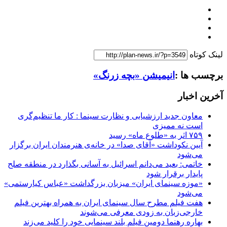
لینک کوتاه
برچسب ها :
انیمیشن «بچه زرنگ»
آخرین اخبار
معاون جدید ارزشیابی و نظارت سینما : کار ما تنظیم‌گری
است نه ممیزی
۷۵۹ اثر به «طلوع ماه» رسید
آیین نکوداشت «آقای صدا» در خانه‌ی هنرمندان ایران برگزار
می‌شود
خاتمی: بعید می‌دانم اسرائیل به آسانی بگذارد در منطقه صلح
پایدار برقرار شود
«موزه سینمای ایران» میزبان بزرگداشت «عباس کیارستمی»
می‌شود
هفت فیلم مطرح سال سینمای ایران به همراه بهترین فیلم
خارجی‌زبان به زودی معرفی می‌شوند
بهاره رهنما دومین فیلم بلند سینمایی خود را کلید می‌زند