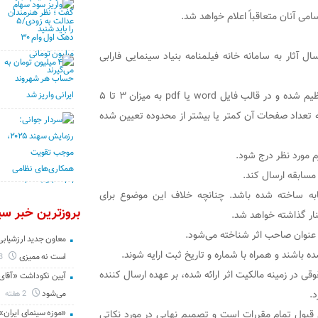
امی آنان متعاقباً اعلام خواهد شد.
ل آثار به سامانه خانه فیلمنامه بنیاد سینمایی فارابی
طرح‌های ارسالی باید با فونت B Nazanin با اندازه ۱۴ تنظیم شده و در قالب فایل word یا pdf به میزان ۳ تا ۵
وند. (طرح‌هایی که تعداد صفحات آن کمتر یا بیشتر از محدوده تعیین شده
 مورد نظر درج شود.
ابقه ارسال کند.
شابه ساخته شده باشد. چنانچه خلاف این موضوع برای
بروزترین خبر سین
نار گذاشته خواهد شد.
ه عنوان صاحب اثر شناخته می‌شود.
معاون جدید ارزشیابی 
 باشند و همراه با شماره و تاریخ ثبت ارایه شوند.
است نه ممیزی
3 روز
ی در زمینه مالکیت اثر ارائه شده، بر عهده ارسال کننده
آیین نکوداشت «آقای ص
د.
می‌شود
2 هفته
قبول تمام مقررات است و تصمیم نهایی در مورد نکاتی
«موزه سینمای ایران