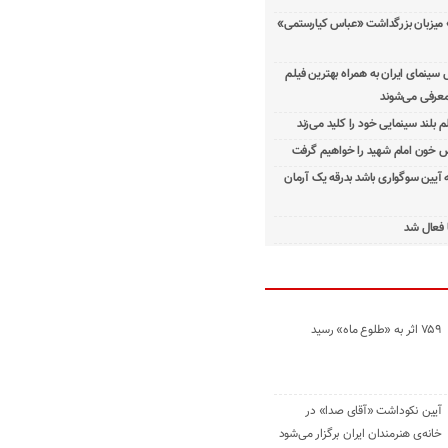
 میزبان بزرگداشت «عباس کیارستمی»
ینمای ایران به همراه بهترین فیلم
معرفی می‌شوند
م بلند سینمایی خود را کلید می‌زند
 خون امام شهید را خواهیم گرفت
ه آیین سوگواری باشد بدرقه یک آرمان
 فعال شد
۷۵۹ اثر به «طلوع ماه» رسید
آیین نکوداشت «آقای صدا» در
خانه‌ی هنرمندان ایران برگزار می‌شود