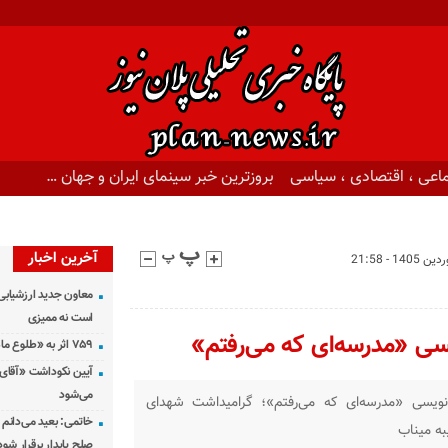
اعی ، اقتصادی ، سیاسی
بروزترین خبر سینمای ایران و جهان …
آخرین اخبار
معاون جدید ارزشیابی 
است نه ممیزی
یسی «مدرسه‌ای که می‌رفتم»
۷۵۹ اثر به «طلوع ماه» رسید
آیین نکوداشت «آقای ص
می‌شود
‌نویسی «مدرسه‌ای که می‌رفتم»؛ گرامیداشت شهدای
خاتمی: بعید می‌دانم 
ه میناب
صلح پایدار برقرار شود