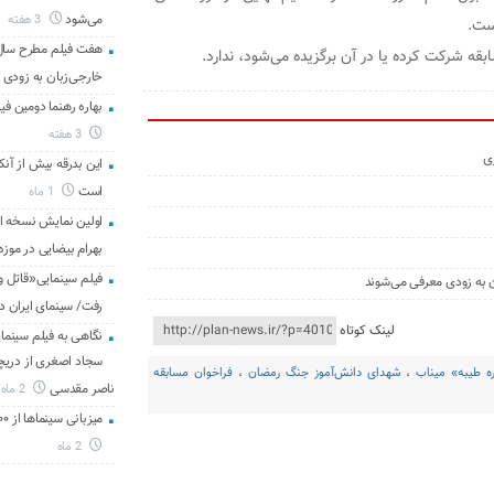
می‌شود
3 هفته
است.
هفت فیلم مطرح سال س
قه شرکت کرده یا در آن برگزیده می‌شود، ندارد.
خارجی‌زبان به زودی 
بهاره رهنما دومین فیل
3 هفته
زی
این بدرقه بیش از آنک
است
1 ماه
اولین نمایش نسخه 
بهرام بیضایی در موزه
فیلم سینمایی«قاتل و
ن به زودی معرفی می‌شوند
رفت/ سینمای ایران د
لینک کوتاه
نگاهی به فیلم سینمای
سجاد اصغری از دریچه 
ه طیبه» میناب
،
شهدای دانش‌آموز جنگ رمضان
،
فراخوان مسابقه
ناصر مقدسی
2 ماه
میزبانی سینماها از ۳۰۰ هزار مخاطب در هفته گذشته
2 ماه