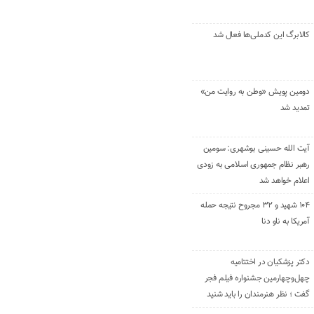
کالابرگ این کدملی‌ها فعال شد
دومین پویش «وطن به روایت من»
تمدید شد
آیت الله حسینی بوشهری: سومین
رهبر نظام جمهوری اسلامی به زودی
اعلام خواهد شد
۱۰۴ شهید و ۳۲ مجروح نتیجه حمله
آمریکا به ناو دنا
دکتر پزشکیان در اختتامیه
چهل‌وچهارمین جشنواره فیلم فجر
گفت ؛ نظر هنرمندان را باید شنید