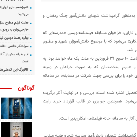
«موزه سینمای ایران»
می‌شود
» به‌منظور گرامیداشت شهدای دانش‌آموز جنگ رمضان و
هفت فیلم مطرح سال س
خارجی‌زبان به زودی 
 فارابی، فراخوان مسابقه فیلمنامه‌نویسی «مدرسه‌ای که
بهاره رهنما دومین فیل
دکان» می‌شود که با موضوع دانش‌آموزان شهید و مظلوم
سرلشکر حاتمی: تقاص
ر شد.
این بدرقه بیش از آنک
آغاز ثبت‌نام و ارسال طرح‌ها برای شرکت در مسابقه، از ساعت ۱۰ صبح ۳۱ فروردین به مدت یک ماه خواهد بود. به
است
ا و عموم متخصصان که به صورت حرفه‌ای در زمینه
کالابرگ این کدملی‌ها
ای خود را برای بررسی جهت شرکت در مسابقه، در سامانه
گوناگون
فصیل اشاره شده است، بررسی و در نهایت آثار برگزیده
می‌شود. همچنین جوایزی در قالب قرارداد خرید رایت
آثار به سامانه خانه فیلمنامه امکان‌پذیر است.
؛ گرامیداشت شهدای دانش‌آموز مدرسه شجره طیبه میناب