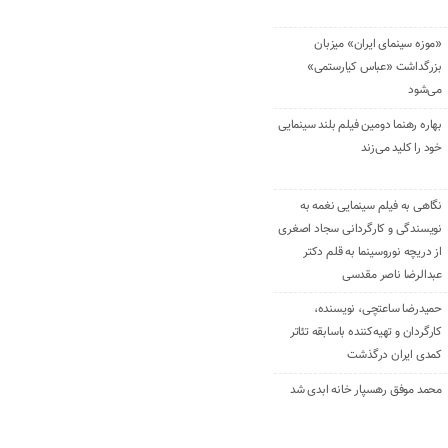
«موزه سینمای ایران» میزبان
بزرگداشت «عباس کیارستمی»
می‌شود
بهاره رهنما دومین فیلم بلند سینمایی
خود را کلید می‌زند
نگاهی به فیلم سینمایی نغمه به
نویسندگی و کارگردانی سجاد اصغری
از دریچه نوروسینما به قلم دکتر
عبدالرضا ناصر مقدسی
حمیدرضا ساعتچی، نویسنده،
کارگردان و تهیه‌کننده باسابقه تئاتر
کمدی ایران درگذشت
محمد موفق رهسپار خانه ابدی شد