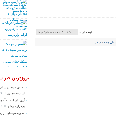
لینک کوتاه
 ملل متحد
،
سفیر
بروزترین خبر سی
معاون جدید ارزشیابی
است نه ممیزی
3 روز
آیین نکوداشت «آقای ص
برگزار می‌شود
2 هفته
«موزه سینمای ایران