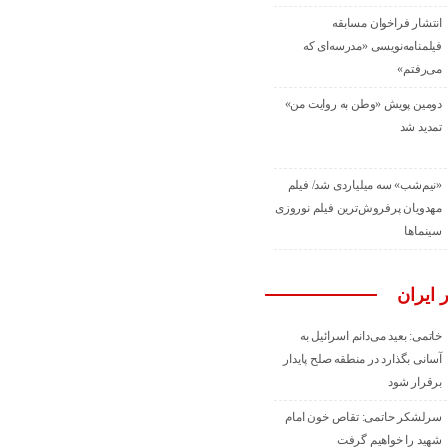
انتشار فراخوان مسابقه
فیلمنامه‌نویسی «مدرسه‌ای که
می‌رفتم»
دومین پویش «وطن به روایت من»
تمدید شد
«نیم‌شب» سه میلیاردی شد/ فیلم
مهدویان پرفروش‌ترین فیلم نوروزی
سینماها
 ایران
خاتمی: بعید می‌دانم اسرائیل به
آسانی بگذارد در منطقه صلح پایدار
برقرار شود
سرلشکر حاتمی: تقاص خون امام
شهید را خواهیم گرفت