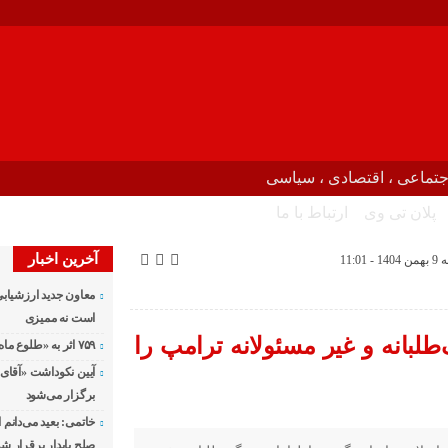
جتماعی ، اقتصادی ، سیاسی
پلان تی وی
ارتباط با ما
آخرین اخبار
11:
معاون جدید ارزشیابی
است نه ممیزی
طلبانه و غیر مسئولانه ترامپ را
۷۵۹ اثر به «طلوع ماه» رسید
آیین نکوداشت «آقای ص
برگزار می‌شود
خاتمی: بعید می‌دانم 
صلح پایدار برقرار شو