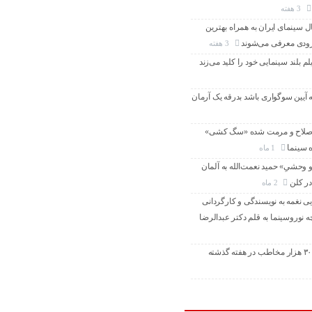
3 هفته
سینمای ایران به همراه بهترین
 زودی معرفی می‌شوند
3 هفته
لم بلند سینمایی خود را کلید می‌زند
ه آیین سوگواری باشد بدرقه یک آرمان
اصلاح و مرمت شده «سگ کشی»
ه سینما
1 ماه
 وحشیِ» حمید نعمت‌الله به آلمان
در کلن
2 ماه
یی نغمه به نویسندگی و کارگردانی
 نوروسینما به قلم دکتر عبدالرضا