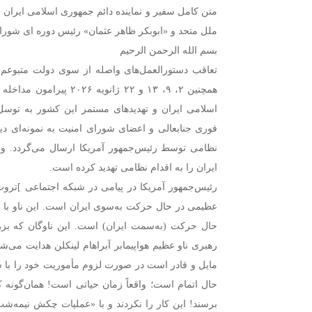
متن کامل سفیر و نماینده دائم جمهوری اسلامی ایران 
ملل متحد و «ابوبکر ظاهر عثمان» رئیس دوره ای شور
بسم الله الرحمن الرحیم
همچنین ۲، ۹، ۱۳ و ۲۲ ژان
اسلامی ایران و تهدیدهای مستمر این کشور به توسل
فوری جنابعالی و اعضای شورای امنیت به نمونه‌ای دیگ
نظامی توسط رئیس‌جمهور آمریکا ارسال می‌گردد. وی
ایران را به اقدام نظامی تهدید کرده است.
عظیمی در حال حرکت به‌سوی ایران است. این ناو با س
حال حرکت (به‌سمت ایران) است. این ناوگان که بزرگ
رهبری ناو عظیم هواپیمابر آبراهام لینکلن هدایت می‌شود.
مایل و قادر است در صورت لزوم مأموریت خود را با 
حال اتمام است؛ واقعاً زمان حیاتی است! همان‌گونه که 
برسند! این کار را نکردند و با «عملیات چکش نیمه‌ش