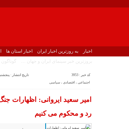
اخبار
به روزترین اخبار ایران
اخبار استان ها
ا
بروزترین خبر سینمای ایران و جهان …
گوناگون
کد خبر : 3953
تاریخ انتشار : پنجشنبه 9 بهمن 1404 - 01
اجتماعی ، اقتصادی ، سیاسی
امیر سعید ایروانی: اظهارات جنگ‌
رد و محکوم می کنیم