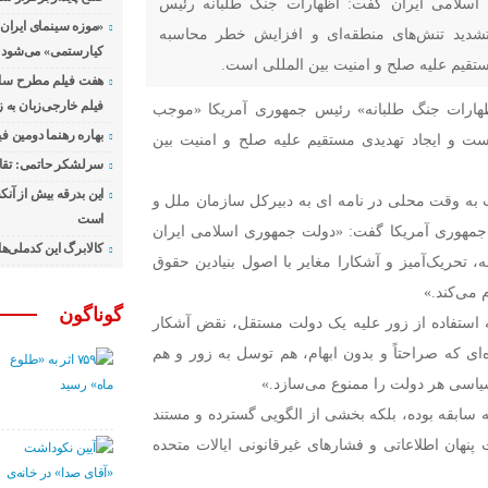
 اسلامی ایران گفت: اظهارات جنگ طلبانه رئیس
«موزه سینمای ایران
شدید تنش‌های منطقه‌ای و افزایش خطر محاسبه
کیارستمی» می‌شود
ستقیم علیه صلح و امنیت بین المللی است.
هفت فیلم مطرح سال 
فیلم خارجی‌زبان به
ظهارات جنگ طلبانه» رئیس جمهوری آمریکا «موجب
بهاره رهنما دومین فی
ت و ایجاد تهدیدی مستقیم علیه صلح و امنیت بین
سرلشکر حاتمی: تقا
این بدرقه بیش از آنک
 به وقت محلی در نامه ای به دبیرکل سازمان ملل و
است
 جمهوری آمریکا گفت: «دولت جمهوری اسلامی ایران
کالابرگ این کدملی‌ه
ه، تحریک‌آمیز و آشکارا مغایر با اصول بنیادین حقوق
 می‌کند.»
گوناگون
ه استفاده از زور علیه یک دولت مستقل، نقض آشکار
ماده‌ای که صراحتاً و بدون ابهام، هم توسل به زور و هم
 سیاسی هر دولت را ممنوع می‌سازد.»
به سابقه بوده، بلکه بخشی از الگویی گسترده و مستند
ت پنهان اطلاعاتی و فشارهای غیرقانونی ایالات متحده