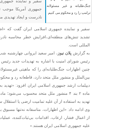
سفیر و نماینده جمهوری
جمهوری آمریکا موجب ت
نادرست و ایجاد تهدیدی م
سفیر و نماینده جمهوری اسلامی ایران گفت که «ا
تشدید تنش‌های منطقه‌ای،افزایش خطر محاسبه نادرس
المللی است.
به گزارش
پلان نیوز
، امیر سعید ایروانی چهارشنبه شب
رئیس شورای امنیت با اشاره به تهدیدات جدید رئیس
چنین اظهارات جنگ‌طلبانه‌ای را که ماهیتی غیرمسئولان
بین‌الملل و منشور ملل متحد دارد، قاطعانه رد و محکوم
دیپلمات ارشد جمهوری اسلامی ایران افزود: «تهدید ب
ماده ۲ بند ۴ منشور ملل متحد محسوب می‌شود؛ 
تهدید به استفاده از آن علیه تمامیت ارضی یا استقلال
وی ادامه داد: «این اظهارات، متاسفانه نه‌تنها مسبوق 
از اعمال فشار، ارعاب، اقدامات بی‌ثبات‌کننده، عملیا
علیه جمهوری اسلامی ایران هستند.»