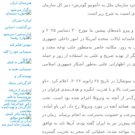
نزد سازمان ملل به «آنتونیو گوترش» دبیر کل سازمان
ای امنیت به شرح زیر است:
تعاقب دستورالعمل‌های واصله از سوی دولت متبوعم و پیرو نامه‌های پیشین ما مورخ ۳۰ دسامبر ۲۰۲۵ و
ویه ۲۰۲۶ پیرامون مداخله عامدانه ایالات متحده آمریکا در امور داخلی جمهوری
 به زور، مکاتبه حاضر به‌منظور جلب توجه مجدد و
ر از تهدید صریح و علنی به استفاده از زور و حمله
 در اظهاراتی علنی به‌طور آشکار جمهوری اسلامی
رئیس‌جمهور آمریکا در پیامی در شبکه‌ اجتماعی ]تروث سوشال[ در تاریخ ۲۸ ژانویه ۲۰۲۶، اعلام کرد: «ناو
رعت بالا و با قدرت، انگیزه و هدف‌مندی فراوان در
‌تر از آنچه به ونزوئلا اعزام شده بود است، تحت
 همانند آنچه در مورد ونزوئلا رخ داد، این ناو آماده،
سرعت و خشونت به‌سرعت به انجام برساند. زمان در
پیش‌تر نیز به ایران گفته بودم، آن‌ها باید به توافق
ب» مواجه شدند؛ عملیاتی که منجر به تخریب گسترده