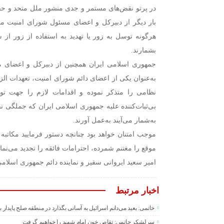
در پرتو نقض‌های مستمر و جدی منشور ملل متحد و حقو
بار دیگر از دبیرکل و اعضای مسئول شورای امنیت می
هرگونه توسل به زور یا تهدید به استفاده از زور از 
بشمارند.
جمهوری اسلامی ایران همچنین از دبیرکل و اعضای م
به‌عنوان یکی از اعضای دائم شورای امنیت، تعهدات الز
نظامی را متذکر نموده و اقدامات لازم را جهت توق
بی‌ثبات‌کننده علیه جمهوری اسلامی ایران که جملگی 
به‌شمار می‌آیند به‌عمل آورند.
موجب امتنان خواهد بود چنانچه دستور فرمایید مکاتبه
موقع را مغتنم شمرده، احترامات فائقه را تجدید می‌نمای
امیر سعید ایروانی سفیر و نماینده دائم جمهوری اسلام
اخبار مرتبط
خاتمی: بعید می‌دانم اسرائیل به آسانی بگذارد در منطقه صلح پایدار 
سرلشکر حاتمی: تقاص خون امام شهید را خواهیم گرفت