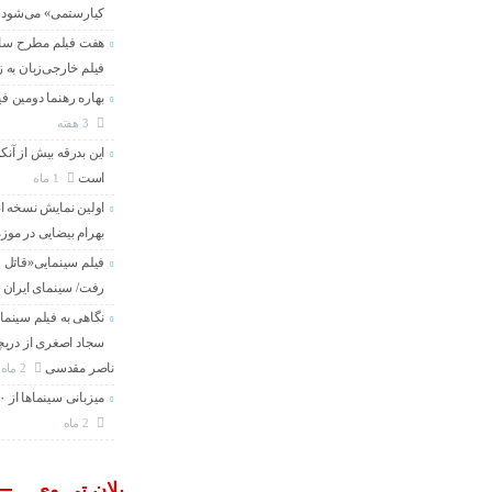
کیارستمی» می‌شود
هفت فیلم مطرح سال 
فیلم خارجی‌زبان به
بهاره رهنما دومین فی
3 هفته
این بدرقه بیش از آنک
است
1 ماه
اولین نمایش نسخه 
بهرام بیضایی در موز
فیلم سینمایی«قاتل و
رفت/ سینمای ایران 
نگاهی به فیلم سینما
سجاد اصغری از دریچه
ناصر مقدسی
2 ماه
میزبانی سینماها از ۳۰۰ هزار مخاطب در هفته گذشته
2 ماه
پلان تی وی