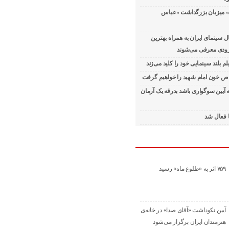
» میزبان بزرگداشت «عباس
سینمای ایران به همراه بهترین
 زودی معرفی می‌شوند
لم بلند سینمایی خود را کلید می‌زند
ص خون امام شهید را خواهیم گرفت
ه آیین سوگواری باشد بدرقه یک آرمان
ا فعال شد
۷۵۹ اثر به «طلوع ماه» رسید
آیین نکوداشت «آقای صدا» در خانه‌ی
هنرمندان ایران برگزار می‌شود