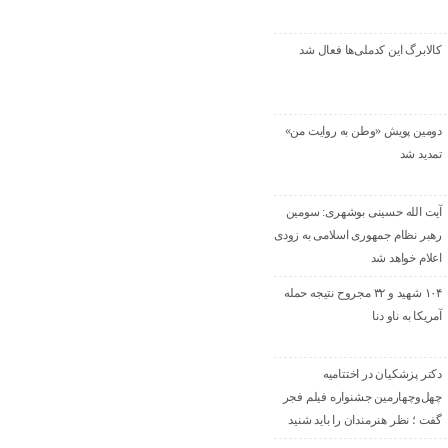
کالابرگ این کدملی‌ها فعال شد
دومین پویش «وطن به روایت من»
تمدید شد
آیت الله حسینی بوشهری: سومین
رهبر نظام جمهوری اسلامی به زودی
اعلام خواهد شد
۱۰۴ شهید و ۳۲ مجروح نتیجه حمله
آمریکا به ناو دنا
دکتر پزشکیان در اختتامیه
چهل‌وچهارمین جشنواره فیلم فجر
گفت ؛ نظر هنرمندان را باید شنید