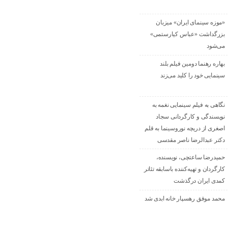
«موزه سینمای ایران» میزبان
بزرگداشت «عباس کیارستمی»
می‌شود
بهاره رهنما دومین فیلم بلند
سینمایی خود را کلید می‌زند
نگاهی به فیلم سینمایی نغمه به
نویسندگی و کارگردانی سجاد
اصغری از دریچه نوروسینما به قلم
دکتر عبدالرضا ناصر مقدسی
حمیدرضا ساعتچی، نویسنده،
کارگردان و تهیه‌کننده باسابقه تئاتر
کمدی ایران درگذشت
محمد موفق رهسپار خانه ابدی شد