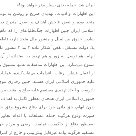
ایران شد. حمله بعدی بسیار بدتر خواهد بود!»
این اظهارات و ادبیات، تهدیدی صریح و روشن به ت
متحد بوده و نقض فاحش اهداف و اصول مندرج ذیل 
اسلامی ایران چنین اظهارات جنگ‌طلبانه‌ای را که ماهی
بنیادین حقوق بین‌الملل و منشور ملل متحد دارد، قاطعا
یک دولت مستقل، 
ابهام، هم توسل به زور و هم تهدید به استفاده از آ
ممنوع می‌سازد. این اظهارات متأسفانه نه‌تنها مسبوق 
از اعمال فشار، ارعاب، اقدامات بی‌ثبات‌کننده، عملیا
علیه جمهوری اسلامی ایران هستند. چنین رفتاری مو
نادرست و ایجاد تهدیدی مستقیم علیه صلح و امنیت بین‌
جمهوری اسلامی ایران همچنان به‌طور کامل به اهداف و
بدون ابهام، حق ذاتی خود برای دفاع مشروع وفق حقوق
صورت وقوع هرگونه حمله مسلحانه یا اقدام تجاوزکار
به‌منظور دفاع از حاکمیت، تمامیت ارضی و مردم خو
مستقیم هرگونه پیامد غیرقابل پیش‌بینی و خارج از کنترل 