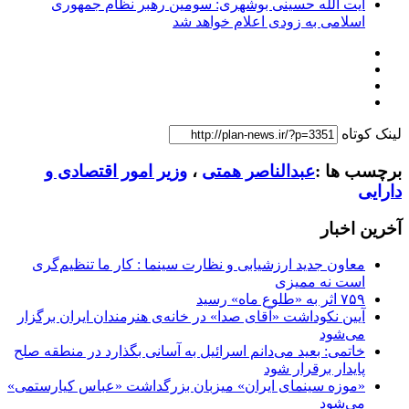
آیت الله حسینی بوشهری: سومین رهبر نظام جمهوری
اسلامی به زودی اعلام خواهد شد
لینک کوتاه
برچسب ها :
عبدالناصر همتى
،
وزير امور اقتصادى و
دارايى
آخرین اخبار
معاون جدید ارزشیابی و نظارت سینما : کار ما تنظیم‌گری
است نه ممیزی
۷۵۹ اثر به «طلوع ماه» رسید
آیین نکوداشت «آقای صدا» در خانه‌ی هنرمندان ایران برگزار
می‌شود
خاتمی: بعید می‌دانم اسرائیل به آسانی بگذارد در منطقه صلح
پایدار برقرار شود
«موزه سینمای ایران» میزبان بزرگداشت «عباس کیارستمی»
می‌شود