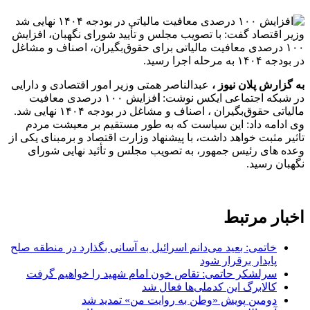
وزیر اقتصاد گفت: با تصویب مجلس و تأیید شورای نگهبان، افزایش
۱۰۰ درصدی معافیت مالیاتی برای حقوق‌بگیران، اصناف و مشاغل
در بودجه ۱۴۰۴ به مرحله اجرا رسید.
به گزارش پلان نیوز ،
عبدالناصر همتى وزیر امور اقتصادى و دارایى
در شبکه اجتماعى ایکس نوشت:
ا
فزایش ۱۰۰ درصدی معافیت
مالیاتی حقوق‌بگیران ، اصناف و مشاغل در بودجه ۱۴۰۴ نهایی شد.
‏وی ادامه داد: این سیاست که به طور مستقیم بر معیشت مردم
تأثیر مثبت خواهد داشت، با پیشنهاد وزارت اقتصاد و برمبنای یکی از
وعده های رئیس جمهور، به تصویب مجلس و تأئید نهایی شورای
نگهبان رسید.
اخبار مرتبط
خاتمی: بعید می‌دانم اسرائیل به آسانی بگذارد در منطقه صلح
پایدار برقرار شود
سرلشکر حاتمی: تقاص خون امام شهید را خواهیم گرفت
کالابرگ این کدملی‌ها فعال شد
دومین پویش «وطن به روایت من» تمدید شد