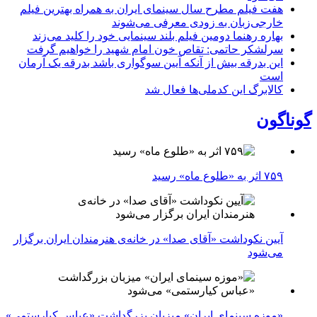
هفت فیلم مطرح سال سینمای ایران به همراه بهترین فیلم
خارجی‌زبان به زودی معرفی می‌شوند
بهاره رهنما دومین فیلم بلند سینمایی خود را کلید می‌زند
سرلشکر حاتمی: تقاص خون امام شهید را خواهیم گرفت
این بدرقه بیش از آنکه آیین سوگواری باشد بدرقه یک آرمان
است
کالابرگ این کدملی‌ها فعال شد
گوناگون
۷۵۹ اثر به «طلوع ماه» رسید
آیین نکوداشت «آقای صدا» در خانه‌ی هنرمندان ایران برگزار
می‌شود
«موزه سینمای ایران» میزبان بزرگداشت «عباس کیارستمی»