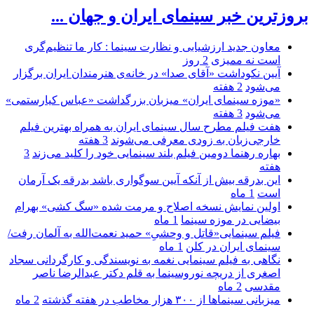
بروزترین خبر سینمای ایران و جهان ...
معاون جدید ارزشیابی و نظارت سینما : کار ما تنظیم‌گری
است نه ممیزی
2 روز
آیین نکوداشت «آقای صدا» در خانه‌ی هنرمندان ایران برگزار
می‌شود
2 هفته
«موزه سینمای ایران» میزبان بزرگداشت «عباس کیارستمی»
می‌شود
3 هفته
هفت فیلم مطرح سال سینمای ایران به همراه بهترین فیلم
خارجی‌زبان به زودی معرفی می‌شوند
3 هفته
بهاره رهنما دومین فیلم بلند سینمایی خود را کلید می‌زند
3
هفته
این بدرقه بیش از آنکه آیین سوگواری باشد بدرقه یک آرمان
است
1 ماه
اولین نمایش نسخه اصلاح و مرمت شده «سگ کشی» بهرام
بیضایی در موزه سینما
1 ماه
فیلم سینمایی«قاتل و وحشیِ» حمید نعمت‌الله به آلمان رفت/
سینمای ایران در کلن
1 ماه
نگاهی به فیلم سینمایی نغمه به نویسندگی و کارگردانی سجاد
اصغری از دریچه نوروسینما به قلم دکتر عبدالرضا ناصر
مقدسی
2 ماه
میزبانی سینماها از ۳۰۰ هزار مخاطب در هفته گذشته
2 ماه