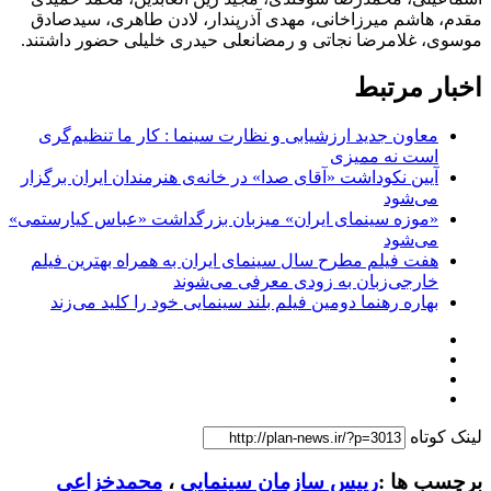
مقدم، هاشم میرزاخانی، مهدی آذرپندار، لادن طاهری، سیدصادق
موسوی، غلامرضا نجاتی و رمضانعلی حیدری خلیلی حضور داشتند.
اخبار مرتبط
معاون جدید ارزشیابی و نظارت سینما : کار ما تنظیم‌گری
است نه ممیزی
آیین نکوداشت «آقای صدا» در خانه‌ی هنرمندان ایران برگزار
می‌شود
«موزه سینمای ایران» میزبان بزرگداشت «عباس کیارستمی»
می‌شود
هفت فیلم مطرح سال سینمای ایران به همراه بهترین فیلم
خارجی‌زبان به زودی معرفی می‌شوند
بهاره رهنما دومین فیلم بلند سینمایی خود را کلید می‌زند
لینک کوتاه
برچسب ها :
رییس سازمان سینمایی
،
محمدخزاعی