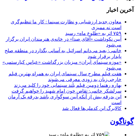
آخرین اخبار
معاون جدید ارزشیابی و نظارت سینما : کار ما تنظیم‌گری
است نه ممیزی
۷۵۹ اثر به «طلوع ماه» رسید
آیین نکوداشت «آقای صدا» در خانه‌ی هنرمندان ایران برگزار
می‌شود
خاتمی: بعید می‌دانم اسرائیل به آسانی بگذارد در منطقه صلح
پایدار برقرار شود
«موزه سینمای ایران» میزبان بزرگداشت «عباس کیارستمی»
می‌شود
هفت فیلم مطرح سال سینمای ایران به همراه بهترین فیلم
خارجی‌زبان به زودی معرفی می‌شوند
بهاره رهنما دومین فیلم بلند سینمایی خود را کلید می‌زند
سرلشکر حاتمی: تقاص خون امام شهید را خواهیم گرفت
این بدرقه بیش از آنکه آیین سوگواری باشد بدرقه یک آرمان
است
کالابرگ این کدملی‌ها فعال شد
گوناگون