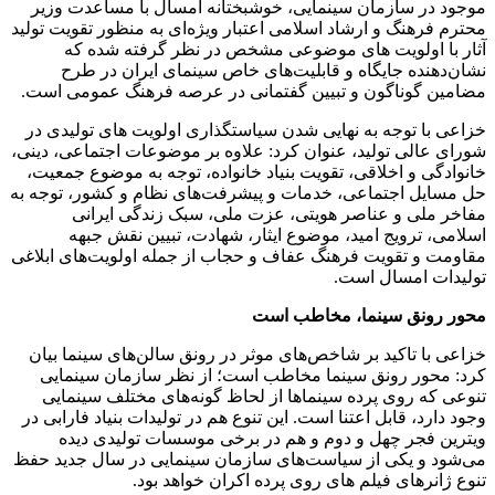
موجود در سازمان سینمایی، خوشبختانه امسال با مساعدت وزیر
محترم فرهنگ و ارشاد اسلامی اعتبار ویژه‌ای به منظور تقویت تولید
آثار با اولویت های موضوعی مشخص در نظر گرفته شده که
نشان‌دهنده جایگاه و قابلیت‌های خاص سینمای ایران در طرح
مضامین گوناگون و تبیین گفتمانی در عرصه فرهنگ عمومی است.
خزاعی با توجه به نهایی شدن سیاستگذاری اولویت های تولیدی در
شورای عالی تولید، عنوان کرد: علاوه بر موضوعات اجتماعی، دینی،
خانوادگی و اخلاقی، تقویت بنیاد خانواده، توجه به موضوع جمعیت،
حل مسایل اجتماعی، خدمات و پیشرفت‌های نظام و کشور، توجه به
مفاخر ملی و عناصر هویتی، عزت ملی، سبک زندگی ایرانی
اسلامی، ترویج امید، موضوع ایثار، شهادت، تبیین نقش جبهه
مقاومت و تقویت فرهنگ عفاف و حجاب از جمله اولویت‌های ابلاغی
تولیدات امسال است.
محور رونق سینما، مخاطب است
خزاعی با تاکید بر شاخص‌های موثر در رونق سالن‌های سینما بیان
کرد: محور رونق سینما مخاطب است؛ از نظر سازمان سینمایی
تنوعی که روی پرده سینماها از لحاظ گونه‌های مختلف سینمایی
وجود دارد، قابل اعتنا است. این تنوع هم در تولیدات بنیاد فارابی در
ویترین فجر چهل و دوم و هم در برخی موسسات تولیدی دیده
می‌شود و یکی از سیاست‌های سازمان سینمایی در سال جدید حفظ
تنوع ژانرهای فیلم های روی پرده اکران خواهد بود.