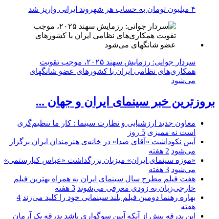
۴ میلیون تومان به حساب هر شهروند ایرانی واریز شد
سردار جوانی: رزمایش سهند ۲۰۲۵، موجب تقویت
همکاری‌های نظامی ایران با کشور‌های عضو شانگهای
می‌شود
بروزترین خبر سینمای ایران و جهان ...
معاون جدید ارزشیابی و نظارت سینما : کار ما تنظیم‌گری
است نه ممیزی
5 روز
آیین نکوداشت «آقای صدا» در خانه‌ی هنرمندان ایران برگزار
می‌شود
2 هفته
«موزه سینمای ایران» میزبان بزرگداشت «عباس کیارستمی»
می‌شود
3 هفته
هفت فیلم مطرح سال سینمای ایران به همراه بهترین فیلم
خارجی‌زبان به زودی معرفی می‌شوند
3 هفته
بهاره رهنما دومین فیلم بلند سینمایی خود را کلید می‌زند
4
هفته
این بدرقه بیش از آنکه آیین سوگواری باشد بدرقه یک آرمان