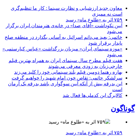
معاون جدید ارزشیابی و نظارت سینما : کار ما تنظیم‌گری
است نه ممیزی
۷۵۹ اثر به «طلوع ماه» رسید
آیین نکوداشت «آقای صدا» در خانه‌ی هنرمندان ایران برگزار
می‌شود
خاتمی: بعید می‌دانم اسرائیل به آسانی بگذارد در منطقه صلح
پایدار برقرار شود
«موزه سینمای ایران» میزبان بزرگداشت «عباس کیارستمی»
می‌شود
هفت فیلم مطرح سال سینمای ایران به همراه بهترین فیلم
خارجی‌زبان به زودی معرفی می‌شوند
بهاره رهنما دومین فیلم بلند سینمایی خود را کلید می‌زند
سرلشکر حاتمی: تقاص خون امام شهید را خواهیم گرفت
این بدرقه بیش از آنکه آیین سوگواری باشد بدرقه یک آرمان
است
کالابرگ این کدملی‌ها فعال شد
گوناگون
۷۵۹ اثر به «طلوع ماه» رسید