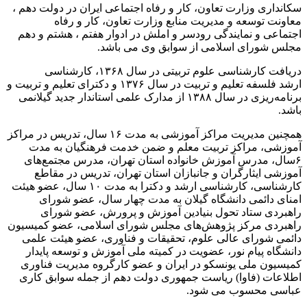
سکانداری وزارت تعاون، کار و رفاه اجتماعی ایران در دولت دهم ،
معاونت توسعه و مدیریت منابع وزارت تعاون، کار و رفاه
اجتماعی و نمایندگی رودسر و املش در ادوار هفتم ، هشتم و دهم
مجلس شورای اسلامی از سوابق وی می باشد.
دریافت کارشناسی علوم تربیتی در سال ۱۳۶۸، کارشناسی
ارشد فلسفه تعلیم و تربیت در سال ۱۳۷۶ و دکترای تعلیم و تربیت و
برنامه‌ریزی در سال ۱۳۸۸ از مدارک علمی استاندار جدید گیلانمی
باشد.
همچنین مدیریت مراکز آموزشی به مدت ۱۶ سال، تدریس در مراکز
آموزشی، مراکز تربیت معلم و ضمن خدمت فرهنگیان به مدت
۶سال، مدرس آموزش خانواده استان تهران، مدرس مجتمع‌های
آموزشی ایثارگران و جانبازان استان تهران، تدریس در مقاطع
کارشناسی، کارشناسی ارشد و دکترا به مدت ۱۰ سال، عضو هیئت
امنای دائمی دانشگاه گیلان به مدت چهار سال، عضو شورای
راهبردی ستاد تحول بنیادین آموزش و پرورش، عضو شورای
راهبردی مرکز پژوهش‌های مجلس شورای اسلامی، عضو کمیسیون
دائمی شورای عالی علوم، تحقیقات و فناوری، عضو هیئت علمی
دانشگاه پیام نور، عضویت در کمیته ملی آموزش و توسعه پایدار
کمیسیون ملی یونسکو در ایران و عضو کارگروه مدیریت فناوری
اطلاعات (فاوا) ریاست جمهوری دولت دهم از جمله سوابق کاری
عباسی محسوب می شود.