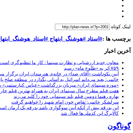
لینک کوتاه
برچسب ها :
#استاد #هوشنگ_ابتهاج #استاد_هوشنگ_ابته
آخرین اخبار
معاون جدید ارزشیابی و نظارت سینما : کار ما تنظیم‌گری است
۷۵۹ اثر به «طلوع ماه» رسید
آیین نکوداشت «آقای صدا» در خانه‌ی هنرمندان ایران برگزار می
خاتمی: بعید می‌دانم اسرائیل به آسانی بگذارد در منطقه صلح پای
«موزه سینمای ایران» میزبان بزرگداشت «عباس کیارستمی» م
هفت فیلم مطرح سال سینمای ایران به همراه بهترین فیلم خار
بهاره رهنما دومین فیلم بلند سینمایی خود را کلید می‌زند
سرلشکر حاتمی: تقاص خون امام شهید را خواهیم گرفت
این بدرقه بیش از آنکه آیین سوگواری باشد بدرقه یک آرمان اس
کالابرگ این کدملی‌ها فعال شد
گوناگون