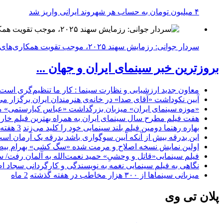
۴ میلیون تومان به حساب هر شهروند ایرانی واریز شد
سردار جوانی: رزمایش سهند ۲۰۲۵، موجب تقویت همکاری‌های نظامی ایران با کشور‌های عضو شانگهای می‌شود
بروزترین خبر سینمای ایران و جهان ...
معاون جدید ارزشیابی و نظارت سینما : کار ما تنظیم‌گری است
آیین نکوداشت «آقای صدا» در خانه‌ی هنرمندان ایران برگزار می
«موزه سینمای ایران» میزبان بزرگداشت «عباس کیارستمی» م
هفت فیلم مطرح سال سینمای ایران به همراه بهترین فیلم خار
بهاره رهنما دومین فیلم بلند سینمایی خود را کلید می‌زند
3 هفته
این بدرقه بیش از آنکه آیین سوگواری باشد بدرقه یک آرمان اس
اولین نمایش نسخه اصلاح و مرمت شده «سگ کشی» بهرام بیضا
فیلم سینمایی«قاتل و وحشیِ» حمید نعمت‌الله به آلمان رفت/ س
نگاهی به فیلم سینمایی نغمه به نویسندگی و کارگردانی سجاد ا
میزبانی سینماها از ۳۰۰ هزار مخاطب در هفته گذشته
2 ماه
پلان تی وی