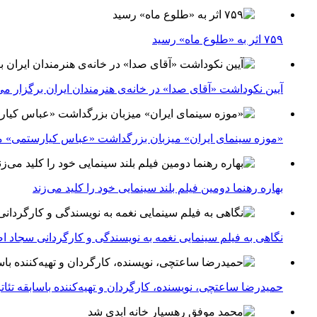
۷۵۹ اثر به «طلوع ماه» رسید
آیین نکوداشت «آقای صدا» در خانه‌ی هنرمندان ایران برگزار می
«موزه سینمای ایران» میزبان بزرگداشت «عباس کیارستمی» م
بهاره رهنما دومین فیلم بلند سینمایی خود را کلید می‌زند
نگاهی به فیلم سینمایی نغمه به نویسندگی و کارگردانی سجاد ا
حمیدرضا ساعتچی، نویسنده، کارگردان و تهیه‌کننده باسابقه تئ