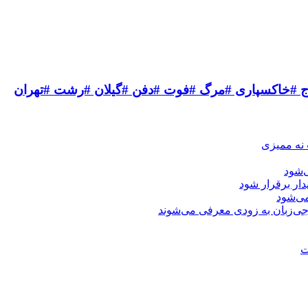
اج #خاکسپاری #مرگ #فوت #دفن #گیلان #رشت #تهران
 نه ممیزی
‌شود
دار برقرار شود
ی‌شود
جی‌زبان به زودی معرفی می‌شوند
ت