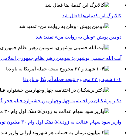
کالابرگ این کدملی‌ها فعال شد
دومین پویش «وطن به روایت من» تمدید شد
آیت الله حسینی بوشهری: سومین رهبر نظام جمهوری اسلامی ب
۱۰۴ شهید و ۳۲ مجروح نتیجه حمله آمریکا به ناو دنا
دکتر پزشکیان در اختتامیه چهل‌وچهارمین جشنواره فیلم فجر گفت
واریز سود سهام عدالت به زودی/۵ دهک اول وام ۳۰ میلیون تومانی می‌گیرند