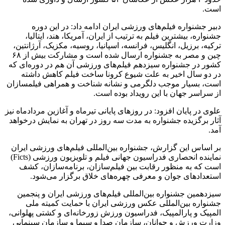
است.
دبیر جشنواره فیلم‌های ورزشی ایران ادامه داد: در این دوره
جشنواره، بیشترین فیلم به ترتیب از ایران، آمریکا، هند، ایتالیا،
ترکیه، برزیل، انگلیس، فرانسه، اسپانیا، روسیه، مکزیک، آرژانتین،
چین و مصر به جشنواره ارسال شده است و مشارکت بیش از ۶۸
کشور در جشنواره سیزدهم فیلم‌های ورزشی آن هم در دوره‌ای که
در دو سال اخیر به علت شیوع کرونا ساخت فیلم کاهش داشته
است، بسیار موجب دلگرمی و نشانه شناخت و همراهی فیلمسازان
از سراسر جهان با این رویداد بوده است.
علوی در پایان افزود: در روزهای پایانی تیرماه و آغازین مردادماه نیز
آثار برگزیده جشنواره به مدت سه روز در تهران به نمایش درخواهد
آمد.
بر اساس این گزارش، جشنواره بین‌المللی فیلم‌های ورزشی ایران
نماینده انحصاری فدراسیون جهانی فیلم و تلویزیون ورزشی (Ficts)
است که به منظور رقابت بین فیلم‌سازان، برنامه‌سازان، کشف
استعدادهای جوان و معرفی چهره‌های خلاق برگزار می‌شود.
سیزدهمین جشنواره بین‌المللی فیلم‌های ورزشی ایران و پنجمین
جشنواره بین‌المللی عکس ورزشی ایران با حمایت کمیته ملی
المپیک و پارالمپیک، فدراسیون ورزش زورخانه‌ای و کشتی پهلوانی،
وزارت ورزش و جوانان، سازمان صدا و سیما و سازمان سینمایی