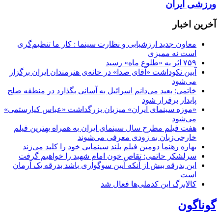
ورزشی ایران
آخرین اخبار
معاون جدید ارزشیابی و نظارت سینما : کار ما تنظیم‌گری
است نه ممیزی
۷۵۹ اثر به «طلوع ماه» رسید
آیین نکوداشت «آقای صدا» در خانه‌ی هنرمندان ایران برگزار
می‌شود
خاتمی: بعید می‌دانم اسرائیل به آسانی بگذارد در منطقه صلح
پایدار برقرار شود
«موزه سینمای ایران» میزبان بزرگداشت «عباس کیارستمی»
می‌شود
هفت فیلم مطرح سال سینمای ایران به همراه بهترین فیلم
خارجی‌زبان به زودی معرفی می‌شوند
بهاره رهنما دومین فیلم بلند سینمایی خود را کلید می‌زند
سرلشکر حاتمی: تقاص خون امام شهید را خواهیم گرفت
این بدرقه بیش از آنکه آیین سوگواری باشد بدرقه یک آرمان
است
کالابرگ این کدملی‌ها فعال شد
گوناگون