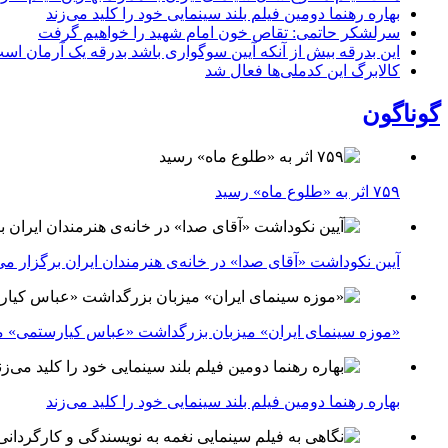
بهاره رهنما دومین فیلم بلند سینمایی خود را کلید می‌زند
سرلشکر حاتمی: تقاص خون امام شهید را خواهیم گرفت
این بدرقه بیش از آنکه آیین سوگواری باشد بدرقه یک آرمان اس
کالابرگ این کدملی‌ها فعال شد
گوناگون
۷۵۹ اثر به «طلوع ماه» رسید
آیین نکوداشت «آقای صدا» در خانه‌ی هنرمندان ایران برگزار می
«موزه سینمای ایران» میزبان بزرگداشت «عباس کیارستمی» م
بهاره رهنما دومین فیلم بلند سینمایی خود را کلید می‌زند