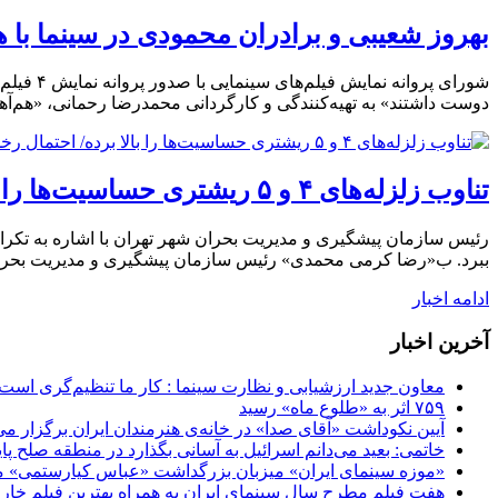
بهروز شعیبی و برادران محمودی در سینما با ه
شورای پ
دوست داشتند» به تهیه‌کنندگی و کارگردانی محمدرضا رحمانی، «هم‌آهن
تناوب زلزله‌‌های ۴ و ۵ ریشتری حساسیت‌ها را بالا برده/ احتمال رخداد زلزله‌ای قوی‌تر در تهران شدت گرفته است
رئیس سازمان پیشگیری و مدیریت بحران شهر تهران با اشاره به تکرار چ
ببرد. ب«رضا کرمی محمدی» رئیس سازمان پیشگیری و مدیریت بحران 
ادامه اخبار
آخرین اخبار
معاون جدید ارزشیابی و نظارت سینما : کار ما تنظیم‌گری است
۷۵۹ اثر به «طلوع ماه» رسید
آیین نکوداشت «آقای صدا» در خانه‌ی هنرمندان ایران برگزار می
خاتمی: بعید می‌دانم اسرائیل به آسانی بگذارد در منطقه صلح پای
«موزه سینمای ایران» میزبان بزرگداشت «عباس کیارستمی» م
هفت فیلم مطرح سال سینمای ایران به همراه بهترین فیلم خار