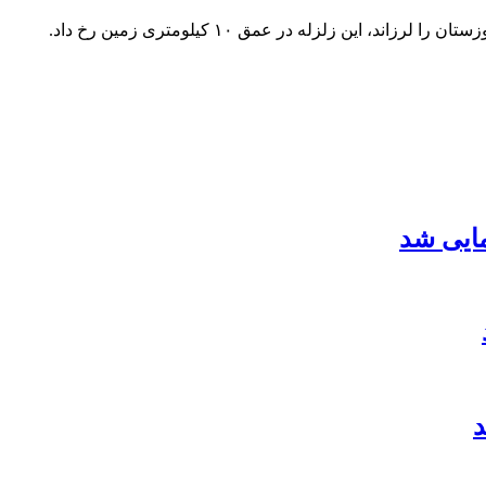
مایی شد
د